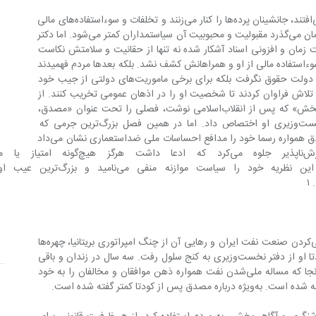
معمولا وقتی سیاستمداران از قدرت فرو می‌افتند، جانشینان پرده‌ها را کنار می‌زنند و تخلفات و سوءاستفاده‌های مالی 
و سیاسی گذشته را برملا می‌کنند و هرچه زمان می‌گذرد مقبولیت و محبوبیت آن سیاستمداران کمتر می‌شود. اما دکتر 
ان و افزونی اسناد آشکار شده نه تنها از حقانیت و سلامتش نکاست 
 پس از سال‌ها یک مورد سوءاستفاده مالی از او و همراهانش کشف نشد. بلکه بعدها مردم فهمیدند 
که او در دوره زمامداریش نه تنها از خزانه دولت حقوق نگرفت بلکه برای برخی ماموریت‌های دولتی از جیب خود 
رجی او تلاش فراوان کردند تا شخصیت او را در اذهان عمومی تخریب کنند. از 
جمله محمدرضاشاه در کتاب «پاسخ به تاریخش» که پس از انقلاب‌اسلامی نوشت، فصلی را تحت عنوان «مصدق، 
عوام‌فریبی در رأس قدرت» به بررسی نخست‌وزیری او اختصاص داد. اما در همین فصل بزرگ‌ترین جرمی که 
توانست به او نسبت دهد، این بود: «مصدق همواره رسما خود را مدافع احساسات ملی ضداستعماری نشان می‌داد 
و به صورت یک وطن‌دوست سازش‌ناپذیر جلوه می‌کرد که ادع
قدرت‌های خارجی داده شود. مصدق این نظریه خود را سیاست موازنه
اما مصدق علاوه بر نقش رهبری جنبش ملی‌کردن صنعت نفت ایران و رهایی آن از چنگ امپراتوری بریتانیا، چهره‌ها 
و نقش‌های دیگری هم داشت. پس از کودتا او از دفتر نخست‌وزیری به کنج سلول رفت. سه سال در زندان و باقی 
عمر را در حصر و تبعید به سر برد. اما از آنجا که مساله ملی‌شدن نفت همواره ذهن موافقان و مخالفان را به خود 
ز کودتا کمتر گفته شده است.