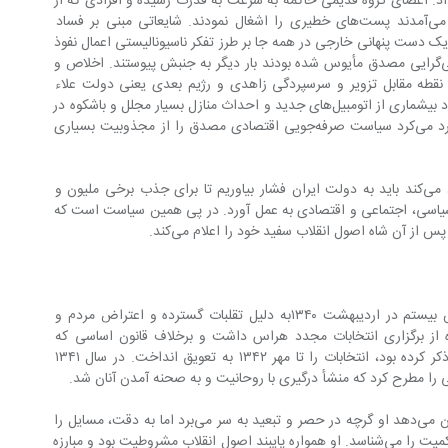
د. اعضای گروه قدیمی حاکمه به سرعت به قدرت رسیده و افرادی که از 
نظر مردم آلت دست بریتانیایی‌ها به‌شمار می‌آمدند پست‌های خطیری را اشغال نمودند. شایعاتی مبنی بر فساد 
یج گردید و همه تصور می‌کردند یک دست پنهانی خارجی در همه جا بر طرز تفکر ناسیونالیستی اعمال نفوذ 
می‌کند… . در نتیجه حتی آنهایی که از منفی‌گرایی مصدق مأیوس شده بودند بار دیگر به جنبش پیوستند. اخلاص و 
وطن‌پرستی‌اش درست نقطه مقابل تزویر و سرسپردگی زاهدی و رژیم بعدی یعنی دولت علاء 
نسبت به بیگانگان قرارگرفت. پیدایش تعداد بیشماری از اتومبیل‌های جدید و احداث منازل بسیار مجلل و با‌شکوه در 
زمانی که هزینه زندگی کمر فرد عادی را خرد می‌کرد سیاست صرفه‌جویی اقتصادی مصدق را از مجذوبیت بسیاری 
در همین گزارش است که سفارت پیشنهاد می‌کند باید به دولت ایران فشار بیاوریم تا برای جذب برخی ملیون و 
اسی، اجتماعی و اقتصادی به عمل آورد. در پی همین سیاست است که 
۱۳۳۸ تا ۱۳۴۱ دوران پرالتهابی بود. مجلس بیستم در اردیبهشت ۱۳۴۰به دلیل تقلبات گسترده و اعتراض مردم و 
 از برگزاری انتخابات مجدد هراس داشت و برخلاف قانون اساسی که 
حداکثر مهلت تعطیلی مجلس را سه ماه ذکر کرده بود، انتخابات را تا مهر ۱۳۴۲ به تعویق انداخت. در سال ۱۳۴۱ 
موضعگیری دکتر مصدق در این مقطع نشان می‌دهد او گرچه در حصر و تبعید به سر می‌برد اما به دقت، مسایل را 
رصد کرده و هوشیارانه ماهیت اقدامات حاکمیت را می‌شناسد. او همواره پایبند اصول انقلاب مشروطیت بود و مبارزه 