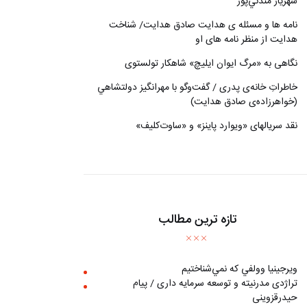
شهريار مندني‌پور
نامه ها و مسئله ی هدایت صادق هدایت/ شناخت
هدایت از منظر نامه های او
نگاهی به «مرگ ايوان ايليچ» شاهکار تولستوی
خاطراتِ خانه‌ی پدری / گفت‌وگو با مهرانگيز دولتشاهي
(خواهرزاده‌ی صادق هدايت)
نقد سریالهای «ویوارد پاینز» و «ساوت‌کلیف»
تازه ترین مطالب
ويرجينيا وولفي كه نمي‌شناختيم
تراژدی مدرنیته و توسعه سرمایه داری / پیام
حیدرقزوینی