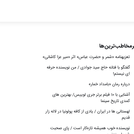
ادبیات
سینما
کتاب
رمخاطب‌ترین‌ها
از اقالیم دگر
تعزیه‎نامه‏ «شمر و حضرت عباس» اثر «میر عزا کاشانی»
درباره ما
گفتگو با فتانه حاج سید جوادی / من نویسنده حرفه
ای نیستم!
درباره رمان «بامداد خمار»
آشنایی با 10 فیلم برتر جری لوییس/ بهترین های
کمدی تاریخ سینما
لهستانی ها در ایران / یادی از کافه پولونیا در لاله زار
قدیم
نويسنده خوب هميشه تازه‌كار است / پای صحبت