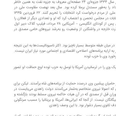
این قرارداد را برای مردم روشن کردند. در سال ۱۳۳۴ جزوه‌ای ۲۴ صفحه‌ای معروف به جزوه نفت به همین خاطر 
منتشر شد که ماهیت استعماری این قرارداد را به‌طور مستدل برملا کرده بود. سال بعد نهضت مقاومت ملی در 
انتخابات فرمایشی دوره ۱۹ مجلس شورای ملی از مردم درخواست کرد انتخابات را تحریم کنند. ۲۲ فروردین ۱۳۳۵ 
تخابات در مجلس تحصن و اعتصاب کرد که او و تعدادی دیگر از فعالان را 
بازداشت کردند. اینچنین بود که چهار سال پس از کودتای انگلیسی – آمریکایی ۲۸ مرداد، فیلیپ کلاک دبیر اول 
سفارت آمریکا در تهران طی گزارشی به وزارت خارجه در واشنگتن از وضعیت رو به‌رشد نیروهای حامی مصدق در 
«در زمان سقوط مصدق محبوبیت وی حتی در میان طبقه متوسط بسیار ناچیز بود. اکثر ناسیونالیست‌ها به این نتیجه 
رسیده بودند که مصدق منفی‌گراست و قادر به ارایه برنامه‌های اصلاحی اقتصادی و اجتماعی مورد نیاز ایران نیست. 
خورد وی با حزب توده
شده و افراد تحصیلکرده‌تر تاکتیک وی را در ترسانیدن آمریکا با توسل به حزب توده اوج حماقت او تصور 
«… درست پس از سقوط مصدق بسیاری از حامیان پیشین وی‌ درصدد حمایت از برنامه‌های شاه برآمدند. لیکن برای 
جلب حمایت این عناصر و حمایت دیگرانی که اصولا نیروی متخاصم به‌شمار می‌آمدند دولت زاهدی می‌بایست در 
ران قبل از مصدق که در آن هیات حاکمه نیروی مسلط بودند بازگشته و 
ثانیا نشان دهد که این طبقه تحت کنترل بیگانگان نیست. از آنجا که ایرانی‌ها، آمریکا و بریتانیا را مسبب سرنگونی 