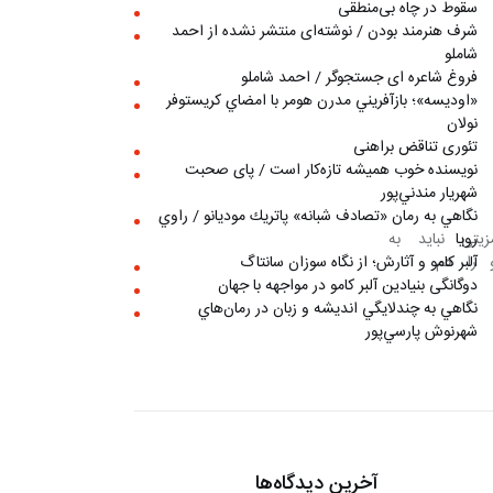
سقوط در چاه بی‌منطقی
شرف هنرمند بودن / نوشته‌ای منتشر نشده از احمد
شاملو
فروغ شاعره ای جستجوگر / احمد شاملو
«اوديسه»؛ بازآفريني مدرن هومر با امضاي كريستوفر
نولان
تئوری تناقض براهنی
نويسنده خوب هميشه تازه‌كار است / پای صحبت
شهريار مندني‌پور
نگاهي به رمان «تصادف شبانه» پاتريك موديانو / راوي
ا داشت هرگز هیچ‌گونه امتیاز یا مزیتی نباید به 
رويا
 منفی می‌نامید و بزرگ‌ترین عیب او را هم 
آلبر کامو و آثارش؛ از نگاه سوزان سانتاگ
دوگانگی بنیادین آلبر کامو در مواجهه با جهان
نگاهي به چندلايگي انديشه و زبان در رمان‌هاي
شهرنوش پارسي‌پور
آخرین دیدگاه‌ها