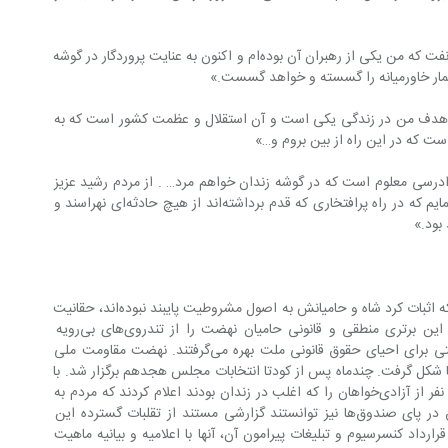
«… مبارزه درخشان مردم علیه شرکت سابق نفت که من یکی از رهبران آن بوده‌ام و اکنون به عنایت پروردگار در گوشه 
 و هدف من در زندگی یکی است و آن استقلال و عظمت کشور است که به 
ادرسی معلوم است که در گوشه زندان خواهم مرد… . از مردم رشید عزیز 
ایران مرد و زن تودیع می‌کنم و تاکید می‌نمایم که در راه پرافتخاری که قدم برداشته‌اند از هیچ حادثه‌ای نهراسند و 
 بود.»
استدلال‌های حقوقی او در زندان ضمن اینکه اثبات کرد شاه و حامیانش به اصول مشروطیت پایبند نبوده‌اند، حقانیت 
و قانونی بودن نهضت ملی را نشان داد. این برتری منطقی و قانونی حامیان نهضت را از تندروی‌های بی‌رویه 
بازداشت. آنها هم مانند مصدق از هر فرصتی برای احیای حقوق قانونی ملت بهره می‌گرفتند. نهضت مقاومت ملی 
ا شکل گرفت. چندماه پس از کودتا انتخابات مجلس هجدهم برگزار شد. با 
وجود کشتار ۱۶آذر، نیروهای ملی اسامی ۱۲ نفر از آزادی‌خواهان را که اغلب در زندان بودند اعلام کردند که مردم به 
آنها رأی بدهند، با حضور طرفداران مصدق در پای صندوق‌ها نیز توانستند گزارشی مستند از تقلبات گسترده این 
رارداد کنسرسیوم و تبلیغات پیرامون آن، آنها با اعلامیه و بیانیه ماهیت 