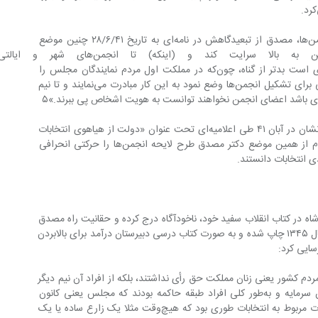
دو هفته قبل از تصویب نهایی لایحه انجمن‌ها، مصدق از تبعیدگاهش در نامه‌ای به تاریخ ۲۸/۶/۴۱ چنین موضع 
گرفت: «… مشروطه باید از پایین به بالا سرایت کند
نمی‌توانند وکلای خوبی انتخاب کنند، عذری است بدتر از گناه، چون‌که در مملکت اول مردم نمایندگان مجلس را 
انتخاب می‌کنند. چنانچه بعد مجلس قانونی برای تشکیل انجمن‌ها وضع نمود به این کار مبادرت می‌نمایند و تا نیم 
ری باشد اعضای انجمن نخواهند توانست به هویت اشخاص پی ببرند.»۵
آیت‌الله طالقانی، مهندس بازرگان و همفکرانشان در آبان ۴۱ طی اعلامیه‌ای تحت عنوان «دولت از هیاهوی انتخابات 
انجمن‌های ایالتی چه خیالی دارد؟» با الهام از همین موضع دکتر مصدق طرح لایحه انجمن‌ها را حرکتی انحرافی 
ی انتخابات دانستند.
ترافاتی است که شاه در کتاب انقلاب سفید خود، ناخودآگاه درج کرده و حقانیت راه مصدق 
را فریاد زده است. او در این کتاب که در سال ۱۳۴۵ چاپ شده و به صورت کتاب درسی دبیرستان درآمد برای بالابردن 
ایی کرد:
یت ما نه فقط نیمی ‌از همه مردم کشور یعنی زنان مملکت حق رأی نداشتند، بلکه از افراد آن نیم دیگر 
نیز عملا فقط متنفذین و مالکان و صاحبان سرمایه و به‌طور کلی افراد طبقه حاکمه بودند که مجلس یعنی کانون 
مشروطیت را در دست خود داشتند. مقررات مربوط به انتخابات طوری بود که هیچ‌وقت مثلا یک زارع ساده یا یک 