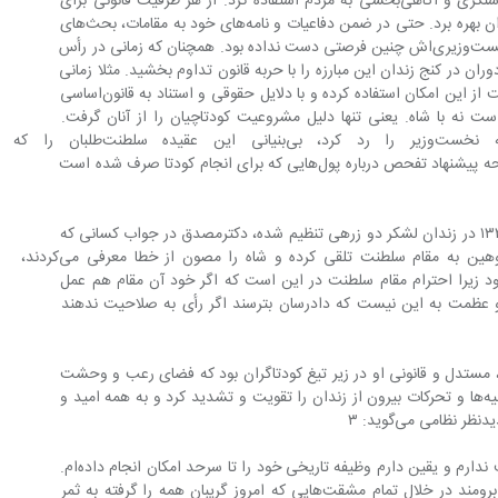
در دوران زندان، او از هر فرصتی برای روشنگری و آگاهی‌بخشی به مردم استفاده کرد. از هر ظرفیت قانونی برای 
دفاع از حقوق خود و ملت در برابر کودتاگران بهره برد. حتی در ضمن دفاعیات و نامه‌های خود به مقامات، بحث‌های 
مستدل حقوقی مطرح کرد که در دوران نخست‌وزیری‌اش چنین فرصتی دست نداده بود. همچنان که زمانی در رأس 
قدرت از حقوق ملت دفاع می‌کرد، در این دوران در کنج زندان این مبارزه را با حربه قانون تداوم ‌بخشید. مثلا زمانی 
که لایحه فرجامی به دیوان‌عالی کشور نوشت از این امکان استفاده کرده و با دلایل حقوقی و استناد به قانون‌اساسی 
ت‌وزیر با مجلس است نه با شاه. یعنی تنها دلیل مشروعیت کودتاچیان را از آنان گرفت. 
صلاحیت دادگاه نظامی برای محاکمه نخست‌وزیر را رد کرد، بی‌بنیا
قانون‌اساسی است نشان داد. در همین لایحه پیشنهاد تفحص درباره پول‌هایی که برای انجام کودتا صرف شده است 
در این لایحه که در تاریخ ششم شهریور ۱۳۳۳ در زندان لشکر دو زرهی تنظیم شده، دکترمصدق در جواب کسانی که 
رأی به عدم صلاحیت دادگاه نظامی را توهین به مقام سلطنت تلقی کرده و شاه را مصون از خطا معرفی می‌کردند، 
گوید: «توجیهی سخیف‌تر از این نمی‌شود زیرا احترام مقام سلطنت در این است که اگر خود آن مقام هم عمل 
و عظمت به این نیست که دادرسان بترسند اگر رأی به صلاحیت ندهند 
ان‌ها و دفاع منطقی، مستدل و قانونی او در زیر تیغ کودتاگران بود که فضای رعب و وحشت 
پس از کودتا را شکست و اعتراض‌ها و بیانیه‌ها و تحرکات بیرون از زندان را تقویت و تشدید کرد و به همه امید و 
«… از آنچه برایم پیش آورده‌اند هیچ تاسف ندارم و یقین دارم وظیفه تاریخی خود را تا سرحد امکان انجام داده‌ام. 
من به حس و عیان می‌بینم که این نهال برومند در خلال تمام مشقت‌هایی که امروز گریبان همه را گرفته به ثمر 