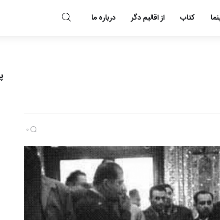
ما
کتاب
از اقالیم دگر
درباره ما
مد و مه
پ
0