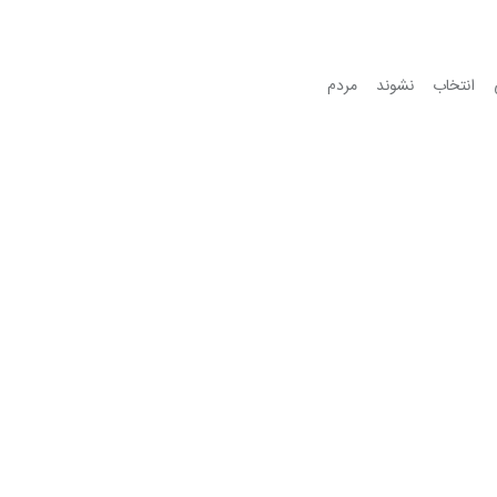
 و (اینکه) تا انجمن‌های شهر و ایالتی انتخاب نشوند مردم 