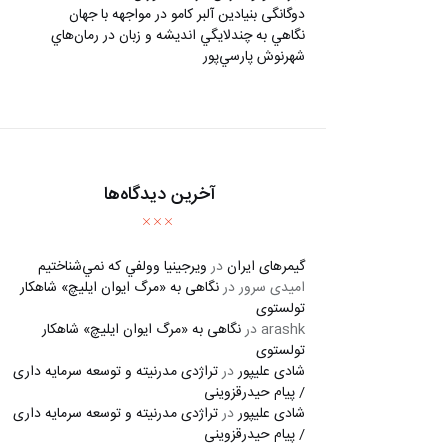
دوگانگی بنیادین آلبر کامو در مواجهه با جهان
نگاهي به چندلايگي انديشه و زبان در رمان‌هاي
شهرنوش پارسي‌پور
آخرین دیدگاه‌ها
گیمرهای ایران
در
ويرجينيا وولفي كه نمي‌شناختيم
امیدی سرور
در
نگاهی به «مرگ ايوان ايليچ» شاهکار
تولستوی
arashk
در
نگاهی به «مرگ ايوان ايليچ» شاهکار
تولستوی
شادی علیپور
در
تراژدی مدرنیته و توسعه سرمایه داری
/ پیام حیدرقزوینی
شادی علیپور
در
تراژدی مدرنیته و توسعه سرمایه داری
/ پیام حیدرقزوینی