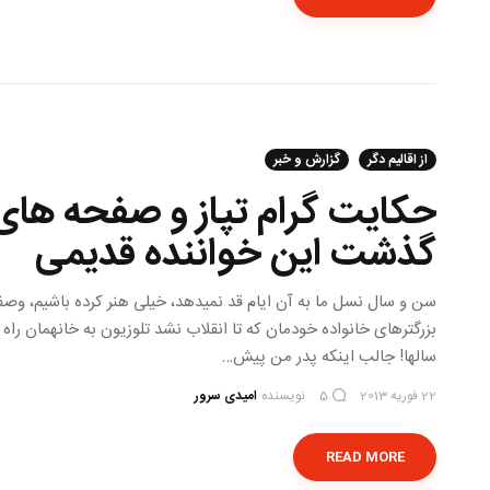
از اقالیم دگر
گزارش و خبر
حکایت گرام تپاز و صفحه های ق
گذشت این خواننده قدیمی
سن و سال نسل ما به آن ایام قد نمی‎دهد، خیلی 
سالها! جالب اینکه پدر من پیش…
22 فوریه 2013
نویسنده
امیدی سرور
5
READ MORE