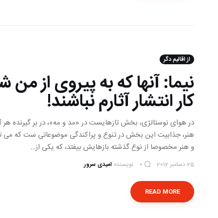
از اقالیم دگر
نیما: آنها که به پیروی از من ش
کار انتشار آثارم نباشند!
در هوای نوستالژی، بخش تازه‎ای‎ست در «مد و مه»،
هنر، جذابیت این بخش در تنوع و پراکندگی موضوعاتی ست که می توا
و هنر مخصوصا از نوع گذشته بازهایش بیفتد، که یکی از…
25 دسامبر 2012
نویسنده
امیدی سرور
0
READ MORE