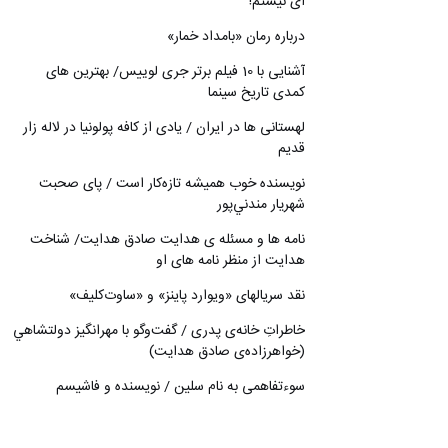
ای نیستم!
درباره رمان «بامداد خمار»
آشنایی با 10 فیلم برتر جری لوییس/ بهترین های
کمدی تاریخ سینما
لهستانی ها در ایران / یادی از کافه پولونیا در لاله زار
قدیم
نويسنده خوب هميشه تازه‌كار است / پای صحبت
شهريار مندني‌پور
نامه ها و مسئله ی هدایت صادق هدایت/ شناخت
هدایت از منظر نامه های او
نقد سریالهای «ویوارد پاینز» و «ساوت‌کلیف»
خاطراتِ خانه‌ی پدری / گفت‌وگو با مهرانگيز دولتشاهي
(خواهرزاده‌ی صادق هدايت)
سوءتفاهمی به نام سلین / نویسنده و فاشیسم