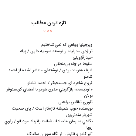
تازه ترین مطالب
ويرجينيا وولفي كه نمي‌شناختيم
تراژدی مدرنیته و توسعه سرمایه داری / پیام
حیدرقزوینی
سقوط در چاه بی‌منطقی
شرف هنرمند بودن / نوشته‌ای منتشر نشده از احمد
شاملو
فروغ شاعره ای جستجوگر / احمد شاملو
«اوديسه»؛ بازآفريني مدرن هومر با امضاي كريستوفر
نولان
تئوری تناقض براهنی
نويسنده خوب هميشه تازه‌كار است / پای صحبت
شهريار مندني‌پور
نگاهي به رمان «تصادف شبانه» پاتريك موديانو / راوي
رويا
آلبر کامو و آثارش؛ از نگاه سوزان سانتاگ