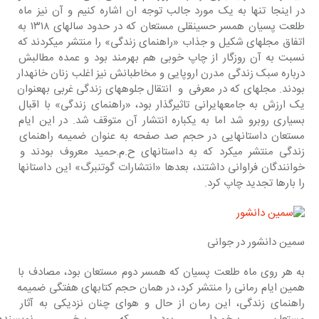
در اینجا تنها به یک مورد جالب توجه ان اشاره کنیم و آن نیز ماه 
طلعت پسیان همسر حسینقلی مستعان که در حدود سالهای ۱۳۱۸ به 
اتفاق مجله‎ای شکیل و جذاب «راهنمای زندگی» را منتشر می‎کردند که 
نسبت به آن روزگار از چاپ خوبی هم بهرمند بود و عمده مطالبش 
درباره سبک زندگی مدرن اروپایی و مخاطبانش نیز اغلب زنان خانه‎دار 
بودند. مجله‎ای که در معرفی  و  انتقال جلوه‎های زندگی غربی به‎عنوان 
یک ارزش به جامعه‎ایرانی تاثیرگذار بود، «راهنمای زندگی» با اقبال 
بسیاری روبرو شد اما به یکباره انتشار آن متوقف شد. در این ایام 
مستعان داستان‎هایی در حجم صد صفحه به عنوان ضمیمه راهنمای 
زندگی منتشر می‎کرد که به داستان‎های ح.م.حمید معروف بودند و 
خوانندگان فراوانی داشتند، بعدها «انتشارات گوتنبرگ» این داستانها 
را بارها تجدید چاپ کرد.
سمین دانشور در جوانی
به هر روی ماه طلعت پسیان که همسر دوم مستعان بود، مصادف با 
همین ایام رمانی را منتشر کرد، در همان حجم کتابهای هفتگی ضمیمه 
راهنمای زندگی، این رمان از حال و هوای چنان نزدیکی به آثار 