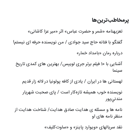
پرمخاطب‌ترین‌ها
تعزیه‎نامه‏ «شمر و حضرت عباس» اثر «میر عزا کاشانی»
گفتگو با فتانه حاج سید جوادی / من نویسنده حرفه ای نیستم!
درباره رمان «بامداد خمار»
آشنایی با 10 فیلم برتر جری لوییس/ بهترین های کمدی تاریخ
سینما
لهستانی ها در ایران / یادی از کافه پولونیا در لاله زار قدیم
نويسنده خوب هميشه تازه‌كار است / پای صحبت شهريار
مندني‌پور
نامه ها و مسئله ی هدایت صادق هدایت/ شناخت هدایت از
منظر نامه های او
نقد سریالهای «ویوارد پاینز» و «ساوت‌کلیف»