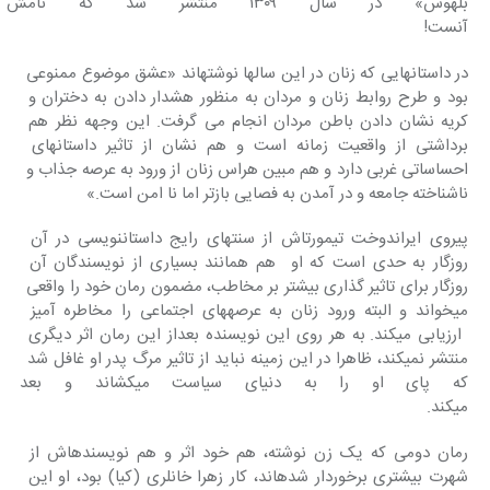
بلهوس» در سال ۱۳۰۹ منتشر شد 
آن‎ست!
در داستانهایی که زنان در این سالها نوشته‎اند «عشق موضوع ممنوعی 
بود و طرح روابط زنان و مردان به منظور هشدار دادن به دختران و 
کریه نشان دادن باطن مردان انجام می گرفت. این وجهه نظر هم 
برداشتی از واقعیت زمانه است و هم نشان از تاثیر داستانهای 
احساساتی غربی دارد و هم مبین هراس زنان از ورود به عرصه جذاب و 
ناشناخته جامعه و در آمدن به فصایی بازتر اما نا امن است.»
پیروی ایراندوخت تیمورتاش از سنت‎های رایج داستان‎نویسی در آن 
روزگار به حدی است که او  هم همانند بسیاری از نویسندگان آن 
روزگار برای تاثیر گذاری بیشتر بر مخاطب، مضمون رمان خود را واقعی 
می‎خواند و البته ورود زنان به عرصه‎های اجتماعی را مخاطره آمیز 
 ارزیابی می‎کند. به هر روی این نویسنده بعداز این رمان اثر دیگری 
منتشر نمی‎کند، ظاهرا در این زمینه نباید از تاثیر مرگ پدر او غافل شد 
که پای او را به دنیای سیاس
می‎کند.
رمان دومی که یک زن نوشته، هم خود اثر و هم نویسنده‎اش از 
شهرت بیشتری برخوردار شده‎اند، کار زهرا خانلری (کیا) بود، او این 