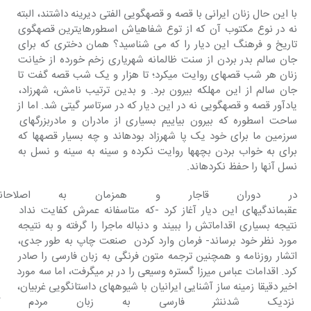
با این حال زنان ایرانی با قصه و قصه‎گویی الفتی دیرینه داشتند، البته 
نه در نوع مکتوب آن که از توع شفاهی‎‎اش اسطوره‎ای‎ترین قصه‎گوی 
تاریخ و فرهنگ این دیار را که می شناسید؟ همان دختری که برای 
جان سالم بدر بردن از سنت ظالمانه شهریاری زخم خورده از خیانت 
زنان هر شب قصه‎ای روایت می‎کرد؛ تا هزار و یک شب قصه گفت تا 
جان سالم از این مهلکه بیرون برد. و بدین ترتیب نامش، شهرزاد، 
یادآور قصه و قصه‎گویی نه در این دیار که در سرتاسر گیتی شد. اما از 
ساحت اسطوره که بیرون بیاییم بسیاری از مادران و مادربزرگهای 
سرزمین ما برای خود یک پا شهرزاد بوده‎اند و چه بسیار قصه‎ها که 
برای به خواب بردن بچه‎ها روایت نکرده و سینه به سینه و نسل به 
نسل آنها را حفظ نکرده‎اند.
در دوران قاجار و همزمان به اصلاحان
عقب‎ماندگی‎های این دیار آغاز کرد -که متاسفانه عمرش کفایت نداد 
نتیجه بسیاری اقداماتش را ببیند و دنباله ماجرا را گرفته و به نتیجه 
مورد نظر خود برساند- فرمان وارد کردن  صنعت چاپ به طور جدی، 
اتشار روزنامه و همچنین ترجمه متون فرنگی به زبان فارسی را صادر 
کرد. اقدامات عباس میرزا گستره وسیعی را در بر می‎گرفت، اما سه مورد 
اخیر دقیقا زمینه ساز آشنایی ایرانیان با شیوه‎های داستان‎گویی غربیان، 
 نزدیک شدننثر فارسی به زبان مردم 