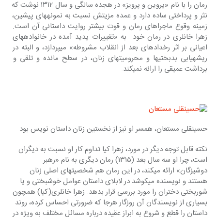
رمان را با نام «پروین و پرویز» در هجده سالگی و سال ۱۳۱۲ نوشت که 
نثر و پرداختی ساده دارد و عمده مزیتش نسبت به نمونه‎های پیشین، 
زمینه وقوع ماجراهای رمان و قوت بیشتر روایت داستانی آن است. 
زهرا خانلری در رمان خود  به «تغییرات پدید آمده در خانواده‎های 
اعیانی بر اثر رخدادهای بعد از انقلاب مشروطه» می‎پردازد، و البته در 
ریشه‎یابی‎ بدبختی‎ها و محرومیت‎های زنان، در سطح مانده و تلقی و 
برداشت عمیقی را ارائه نمی‎کند.
حسینقلی مستعان، همسر او نیز از نخستین زنان داستان نویس بود
نکته قابل توجه دیگر در مورد، زهرا کیا تداوم کار او نسبت به دیگران 
است، چرا او سه سال بعد (۱۳۱۵) رمان دیگری به نام «رهبر 
دوشیزگان» ارائه می‎کند، در این رمان هم شخصیت‎های اصلی زنان 
هستند و نویسنده می‎کوشد در لابلای داستان عوامل خوش‎بختی و یا 
شوربختی دختران را مورد بررسی قرار بدهد. زهرا خانلری(کیا) همچون 
بسیاری از نویسندگان آن روزگار هرجا که ضرورتی احساس کرده، روند 
داستان را قطع و شروع به ابراز عقیده درباره مسائل مختلف به ویژه در 