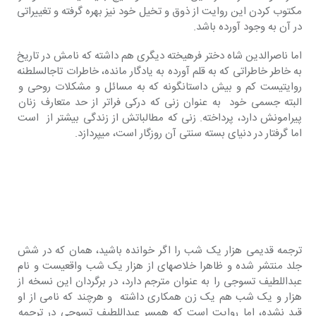
مکتوب کردن این روایت از ذوق و تخیل خود نیز بهره گرفته و تغییراتی 
در آن به وجود آورده باشد.
اما ناصرالدین شاه دختر فرهیخته دیگری هم داشته که نامش در تاریخ 
به خاطر خاطراتی که به قلم آورده به یادگار مانده، خاطرات تاج‎السلطنه 
روایتی‎ست کم و بیش داستان‎گونه که به مسائل و مشکلات روحی و 
البته جسمی خود  به عنوان زنی که درکی فراتر از حد متعارف زنان 
پیرامونش دارد، پرداخته. زنی که مطالباتش از زندگی بیشتر از  است 
اما گرفتار در دنیای بسته سنتی آن روزگار است، می‎پردازد.
ترجمه قدیمی هزار یک شب را اگر خوانده باشید، همان که در شش 
جلد منتشر شده و ظاهرا خلاصه‎ای از هزار یک شب واقعی‎ست و نام 
عبداللطیف تسوجی را به عنوان مترجم دارد، در برگردان این نسخه از 
هزار و یک شب هم یک زن همکاری داشته  و هرچند که نامی از او 
قید نشده، اما روایت است که همسر عبداللطیف تسوجی در ترجمه 