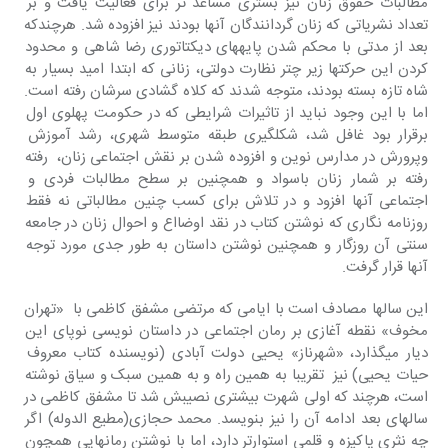
مطالبات حقوق زنان نیز بستری مساعد تر برای فغالیت یافت و بر 
تعداد نشریاتی که زنان گردانندگان آنها بودند نیز افزوده شد. هرچندکه 
بعد از مدتی با محکم شدن پایه‎های دیکتاتوری رضا شاهی و محدود 
کردن این حرکت‎ها زیر چتر نظارت دولتی، زنانی که ابتدا امید بسیار به 
شاه تازه بسته بودند، متوجه شدند که کلاه گشادی سرشان رفته است. 
اما با این وجود نباید از تاثیرات شرایطی که در حکومت پهلوی اول 
برقرار بود غافل شد، شکل‎گیری طبقه متوسط شهری، رشد آموزش 
وپرورش در مدارس نوین و افزوده شدن بر نقش اجتماعی زنان،  رفته 
رفته بر شمار زنان باسواد و همچنین بر سطح مطالبات فردی و 
اجتماعی آنها افزود و در تلاش برای کسب چنین مطالباتی نه فقط 
روزنامه نگاری که نوشتن کتاب در نقد اوضااع و احوال زنان در جامعه 
سنتی آن روزگار و همچنین نوشتن داستان به طور جدی مورد توجه 
آنها قرار گرفت.
این سالها مصادف است با ایامی که مرتضی مشفق کاظمی با  «تهران 
مخوف» نقطه آغازی بر رمان اجتماعی در داستان نویسی نوپای این 
دیار می‎گذارد، «شهرناز» یحیی دولت آبادی (نویسنده کتاب معروف 
حیات یحیی) نیز  تقریبا به همین راه و به همین سبک و سیاق نوشته 
است، هرچند که اولی شهرت بیشتری نصیبش شد تا مشفق کاظمی در 
سالهای بعد ادامه آن را نیز بنویسد. محمد حجازی(مطیع الدوله) اگر 
چه نثری پاکیزه و قلمی استوارتر دارد، اما با نوشتن رمانهایی همچون 