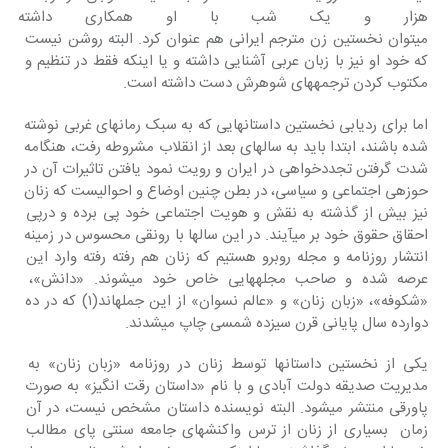
هزار و یک شب با او همکاری داشته 
می‎توان نخستین زن مترجم ایرانی هم عنوان کرد. البته روشن نیست 
که خود او نیز با زبان عربی آشنایی داشته و یا اینکه فقط در تنظیم و 
مکتوب کردن ترجمه‎های شوهرش دست داشته است.
اما برای ردیابی نخستین داستانهایی که به سبک رمان‎‎های غربی نوشته 
شده باشند، ابتدا باید به سالهای بعد از انقلاب مشروطه رفت، هنگامه 
شدت گرفتن تجددخواهی در ایران و رویت نمود یافتن تاثیرات آن در 
حوزه‎ی اجتماعی و سیاسی، در بطن چنین اوضاع و احوالی‎ست که زنان 
نیز بیش از گذشته به نقش و هویت اجتماعی خود پی برده و درپی 
احقاق حقوق خود بر می‎آیند. در این سالها با رونقی محسوس در زمینه 
انتشار روزنامه و مجله روبرو هستیم که زنان هم رفته رفته وارد این 
عرصه شده و صاحب مجله‎هایی خاص خود می‎شوند. «دانش»، 
«شکوفه»، «زبان زنان» و «عالم نسوان» از این جمله‎اند(۱) که در ده 
دوارده سال پایانی قرن سیزده شمسی چاپ می‎شدند.
یکی از نخستین داستانها توسط زنان در روزنامه «زبان زنان» به 
مدیریت صدیقه دولت آبادی و با نام «داستان رقت انگیز» به صورت 
پاورقی منتشر می‎شود. البته نویسنده داستان مشخص نیست، در آن 
زمان  بسیاری از زنان از ترس واکنش‎های جامعه سنتی پای مطالب 