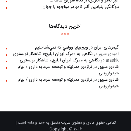
آلبر کامو و آثارش؛ از نگاه سوزان سانتاگ
دوگانگی بنیادین آلبر کامو در مواجهه با جهان
آخرین دیدگاه‌ها
گیمرهای ایران
در
ويرجينيا وولفي كه نمي‌شناختيم
امیدی سرور
در
نگاهی به «مرگ ايوان ايليچ» شاهکار تولستوی
arashk
در
نگاهی به «مرگ ايوان ايليچ» شاهکار تولستوی
شادی علیپور
در
تراژدی مدرنیته و توسعه سرمایه داری / پیام
حیدرقزوینی
شادی علیپور
در
تراژدی مدرنیته و توسعه سرمایه داری / پیام
حیدرقزوینی
تمامی حقوقِ مادی و معنوی سایت متعلق به «مد و ماه» است |
Copyright © 2026