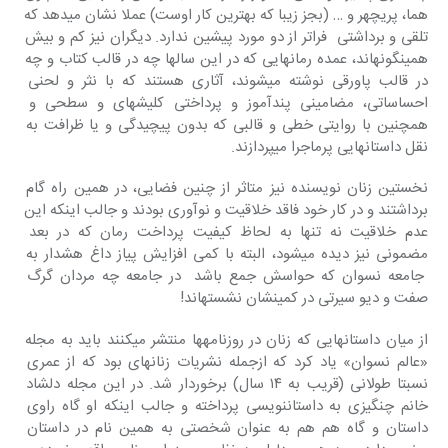
هما، پریچهر و … (بجز زیبا که بهترین کار اوست) عملا نشان می‎دهد که 
تلقی و برداشتی  فراتر از دو مورد پیشین ندارد. دیگران نیز کم و بیش 
همین‎گونه‎اند، عمده رمان‎هایی که در این سالها چه در قالب کتاب و چه 
در قالب پاورقی نوشته می‎شوند، آثاری هستند که با نثر و لحنی 
احساساتی، مضامینی پندآموز و پرداختی کلیشه‎ای و سطحی و 
همچنین با روایتی خطی و قالبی که بدون پیچیدگی و یا ظرافت به 
نقل داستانهایی پرماجرا می‎پردازند.
نخستین زنان نویسنده نیز متاثر از چنین فضایی، در همین راه گام 
برداشتند و در کار خود فاقد خلاقیت و نوآوری بودند و جالب اینکه این 
عدم خلاقیت نه تنها به لحاظ کیفیت پرداخت رمان که در بعد 
مضمونی نیز دیده می‎شود، البته با کمی افزایش پیاز داغ هشدار به 
 جامعه نسوان که حواسش جمع باشد  در جامعه چه مردان گرگ 
صفت و دیو سیرتی در کمین‎شان نشسته‎اند!
از میان داستانهایی که زنان در روزنامه‎ها منتشر می‎کنند باید به مجله 
«عالم نسوان» یاد کرد که ازجمله نشریات زنانه‎ای بود که از عمری 
نسبتا طولانی (قریب به ۱۴ سال) برخوردار شد. در این مجله دلشاد 
خانم چنگیزی به داستان‎نویسی پرداخته و جالب اینکه او گاه راوی 
داستان و گاه هم هم به عنوان شخصتی به همین نام در داستان 