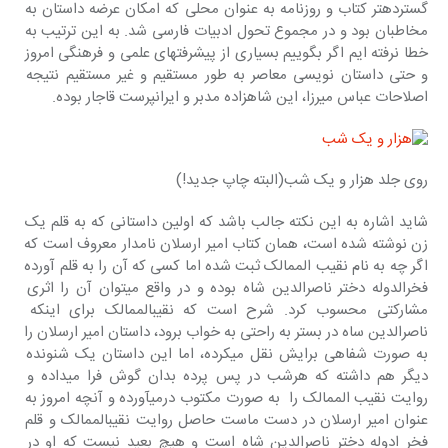
گسترده‎تر کتاب و روزنامه به عنوان محلی که امکان عرضه داستان به 
مخاطبان بود و در مجموع تحول ادبیات فارسی شد. به این ترتیب به 
خطا نرفته ایم اگر بگوییم بسیاری از پیشرفتهای علمی و فرهنگی امروز 
و حتی داستان نویسی معاصر به طور مستقیم و غیر مستقیم نتیجه 
اصلاحات عباس میرزا، این شاهزاده مدبر و ایران‎پرست قاجار بوده.
روی جلد هزار و یک شب(البته چاپ جدید!)
شاید اشاره به این نکته جالب باشد که اولین داستانی که به قلم یک 
زن نوشته شده است، همان کتاب امیر ارسلان نامدار معروف است که 
اگر چه به نام نقیب الممالک ثبت شده اما کسی که آن را به قلم آورده 
فخرالدوله دختر ناصرالدین شاه بوده و در واقع می‎توان آن را اثری 
مشارکتی محسوب کرد. شرح است که نقیب‎الممالک برای اینکه 
ناصرالدین ساه در بستر به راحتی به خواب برود، داستان امیر ارسلان را 
به صورت شفاهی برایش نقل می‎کرده، اما این داستان یک شنونده 
دیگر هم داشته که هرشب در پس پرده بدان گوش فرا می‎داده و 
روایت نقیب الممالک را  به صورت مکتوب در‎می‎آورده و آنچه امروز به 
عنوان امیر ارسلان در دست ماست حاصل روایت نقیب‎الممالک و قلم 
فخر ادوله دختر ناصرالدین شاه است و هیچ بعید نیست که او در 