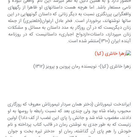
حضور دارد و به همین دلیل به نظر می‎رسد این نام  واقعی نبوده و 
نامی مستعار باشد. اما هرچه هست داستانهای او ظاهرا از رگه‎های 
واقعگرایی پررنگ‎تری نسبت به دیگر زنانی که داستان گونه‎هایی در این 
سالها نوشته‎اند، برخوردار است. فخر عادل ارغوان(خلعتبری) از جمله 
زنان دیگری‎ست که در آن روزگار به مدد داستان به مسائل و مشکلات 
زنان می‎پردازد، داستات«ازدواح اجباری» داستانی‎ست که در روزنامه 
آینده ایران (۱۳۱۰)منتشر شده است.
زهرا خانلری (کیا)- نویسنده رمان پروین و پرویز (۱۳۱۲)
ایراندخت تیمورتاش (دختر همان سردار تیمورتاش معروف که روزگاری 
محبوب رضاه شاه بود ولی چندی بعد که نسبت رابطه با روسها به او 
دادند، مغضوب شاه شد و جانش را پای این غضب از کف داد!) اولین 
زنی‎ست که به طور جدی به نوشتن رمان در قالب کتاب پرداخته و نام 
خودش را هم پای آن گذاشته، رمان او  «دختر تیره بخت و جوان 