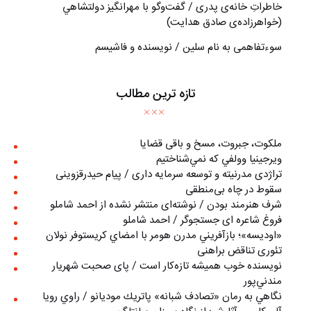
خاطراتِ خانه‌ی پدری / گفت‌وگو با مهرانگيز دولتشاهي
(خواهرزاده‌ی صادق هدايت)
سوءتفاهمی به نام سلین / نویسنده و فاشیسم
تازه ترین مطالب
ملکوت، جبروت، مسخ و باقی قضایا
ويرجينيا وولفي كه نمي‌شناختيم
تراژدی مدرنیته و توسعه سرمایه داری / پیام حیدرقزوینی
سقوط در چاه بی‌منطقی
شرف هنرمند بودن / نوشته‌ای منتشر نشده از احمد شاملو
فروغ شاعره ای جستجوگر / احمد شاملو
«اوديسه»؛ بازآفريني مدرن هومر با امضاي كريستوفر نولان
تئوری تناقض براهنی
نويسنده خوب هميشه تازه‌كار است / پای صحبت شهريار
مندني‌پور
نگاهي به رمان «تصادف شبانه» پاتريك موديانو / راوي رويا