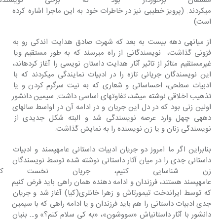
مستعان برخوردار بود که برخی نویسن
می‎کردند. (پرویز خطیبی نیز در خاطرات خود به این ماجرا اشاره کرده 
است)
از میانه‎ی دهه بیست به بعد که شهرت صادق هدایت اندکی رو به 
فزونی گذاشت،  نویسندگانی از راه می‎رسند که به طور مستقیم ویا 
غیرمستقیم متاثر از تاثیر آثار هدایت داستان نویسی را آغاز کرده‎اند، 
این نویسندگان جریانی تازه را در ادبیات نمایندگی ‎می‎کردند که با 
ادبیات سطحی، احساساتی و شعاری که به نیت سرگرم کردن و یا 
تذهیب اخلاقی نوشته می‎شد، تفاوت‎های اساسی داشت. سیمین دانشور 
اولین زنی بود که در دل این جریان و در ادامه‎ آن در اواسط سالهای 
دهه‎ی چهل وارد عرصه نویسندگی شد و البته شکل جدیدی از 
نویسندگی زنان و یا زن نویسنده را به نمایش گذاشت.
بنابراین اگر ما امروز دو جریان ادبیات داستانی عامه‎پسند و ادبیات 
داستانی جدی را در میان آثار داستانی نوشته شده توسط نویسندگان 
زن شناسایی کنیم، جریان نخست که 
عامه‎پسند هستند، فرزندان و ادامه دهنده همان راهی باید فرض کنیم 
که توسط ایراندخت تیمورتاش و زهرا خانلری(کیا) آغاز شد و جریان 
جدی ادبیات داستانی را هم باید فرزندان و یا ادامه راهی که با سیمین 
دانشور با آثار داستانی‎اش «سووشون»، «به کی سلام کنم؟» و… بنیان 