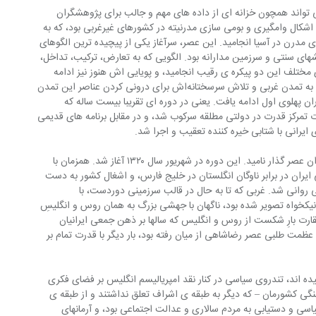
اند همچون خزانه ای از داده های مهم و جالب برای پژوهشگران 
شکال وامگیری و بومی سازی مدرنیته در کشورهای غیرغربی بود، که به 
رن در آسیا انجامید. این عصر، سرآغاز یکی از پیچیده ترین الگوهای 
های سنتی و سرزمین مدارانه بود. الگویی که به تعارض، ترکیب، تداخل، 
ختلف این دو پیکره ی رقیب انجامید، و پویایی اش هنوز نیز ادامه 
دارد. عصر مشروطه -با شیفتگی اش نسبت به تمدن غربی و تلاش سرسختانه‌اش برای درونی کردن عناصر این تمدن 
ن پهلوی اول ادامه یافت. یعنی در دوره ای تقریبا بیست ساله که 
 تمرکز قدرت در دولتی مطلقه سرکوب شد، و در مقابل برنامه های قدیمی 
یرانی با شتابی خیره کننده تعقیب و اجرا شد.
دومین دوره­ی روشنفکری ایرانی، را می توان عصر گذار نامید. این دوره در شهریور سال ۱۳۲۰ آغاز شد. همزمان با 
ران در برابر ناوگان انگلستان در خلیج فارس، و اشغال کشور به دست 
نی روانی شد. غربی که تا به حال در قالب سرزمینی دوردست، با 
 نیکخواه تصویر شده بود، ناگهان با جهشی بزرگ به همان روس و انگلیسِ 
ارت بارِ شکست از روس و انگلیس که سالها بر ذهن جمعی ایرانیان 
عظمت طلبی عصر رضاشاهی از میان رفته بود، بار دیگر با قدرت تمام بر 
یده اند، تندروی سیاسی در کنار نقد امپریالیسم انگلیس بر فضای فکری 
هنگی کشورمان – که دیگر به طبقه ی اشراف تعلق نداشتند و از طبقه ی 
اسی و دستیابی به مردم سالاری و عدالت اجتماعی بود، و آرمانهای 