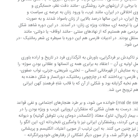
با برخی از ارزشهای خرد روشنگری –مانند دقت نظر، حسابگری و 
ی اخلاقی در ایران، مانند غرب، با ورود زنان به عرصه ی سیاست و 
 ایران، در این سالها درصد بالایی از زنان باسواد شدند و به صورت 
ی یا ترجمه ای، مجلات ویژه ی زنان- در آمدند. در این دوره شاهد شکل 
می هم هستیم که از نهادهای سنتی –مانند اوقاف- یا دولتی- مانند 
هداشت- مستقل بودند. در ادبیات فارسی هم این دوره با سیطره ی شعر رمانتیک –در 
می شود.
ر تاکیدش بر فردگرایی، باورش به اثرگذاری فرد در تاریخ و اراده باوری 
اولیه ی آن – اعتقاد به برابری همه ی انسانها و عقلانی بودنِ سوژه- را 
ی به ستایش از قهرمانانی انسانی – تختی، شریعتی، جزنی، نواب صفوی- 
 فارسی- پرداختند که در چارچوبی رمانتیک، دوران­ساز و شکل دهنده به 
 نخبه گرایانه بود و شکلی از آن که با قالب شاهِ فرهمندِ کهن ایرانی 
هم ترویج می شد.
ت: رواج چیزی که در غرب مرض قرن (mal de siecle) خوانده می شود، و بر طرد هنجارهای اجتماعی و نفی قواعد 
ند. درست به همان شکلی که متفکران اروپایی غریب و ویژه بودن را در 
گ)، بیمار (نروال، لناو)، معتاد (الکساندر دومای پدر، تئوفیل گوتیه) و دیوانه 
ی کردند، روشنفکران ایرانی نیز با وامگیری نابخردانه ای، این الگو را 
 نیز چنین می کنند. به این ترتیب از سویی اعتیاد، الکلیسم و پریشانی 
 و فراگیر شد، و از سوی دیگر اشکالی از رفتارهای خودویرانگرانه –