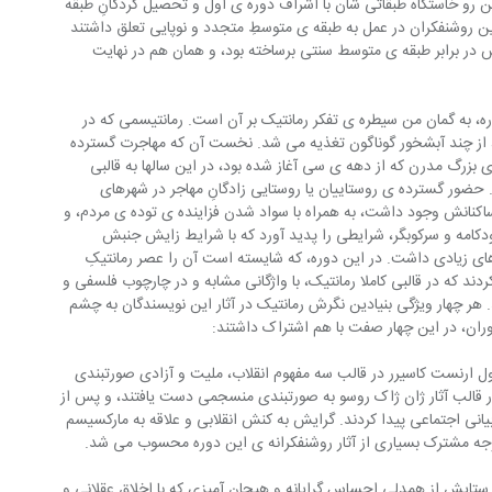
ین رو خاستگاه طبقاتی شان با اشراف دوره ی اول و تحصیل کردگانِ طبقه 
ن روشنفکران در عمل به طبقه ی متوسطِ متجدد و نوپایی تعلق داشتند 
 در برابر طبقه ی متوسط سنتی برساخته بود، و همان هم در نهایت 
، به گمان من سیطره ی تفکر رمانتیک بر آن است. رمانتیسمی که در 
 از چند آبشخور گوناگون تغذیه می شد. نخست آن که مهاجرت گسترده 
بزرگ مدرن که از دهه ی سی آغاز شده بود، در این سالها به قالبی 
 حضور گسترده ی روستاییان یا روستایی زادگانِ مهاجر در شهرهای 
اکنانش وجود داشت، به همراه با سواد شدن فزاینده ی توده ی مردم، و 
دکامه و سرکوبگر، شرایطی را پدید آورد که با شرایط زایش جنبش 
ای زیادی داشت. در این دوره، که شایسته است آن را عصر رمانتیکِ 
دند که در قالبی کاملا رمانتیک، با واژگانی مشابه و در چارچوب فلسفی و 
 هر چهار ویژگی بنیادین نگرش رمانتیک در آثار این نویسندگان به چشم 
ران، در این چهار صفت با هم اشتراک داشتند:
ل ارنست کاسیرر در قالب سه مفهوم انقلاب، ملیت و آزادی صورتبندی 
 قالب آثار ژان ژاک روسو به صورتبندی منسجمی دست یافتند، و پس از 
بیانی اجتماعی پیدا کردند. گرایش به کنش انقلابی و علاقه به مارکسیسم 
 وجه مشترک بسیاری از آثار روشنفکرانه ی این دوره محسوب می شد.
 ستایش از همدلی احساس گرایانه و هیجان آمیزی که با اخلاق عقلانی و 