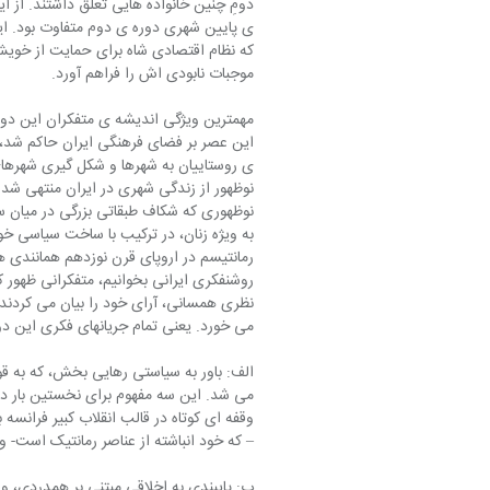
دومِ چنین خانواده هایی تعلق داشتند. از ا
ی پایین شهری دوره ی دوم متفاوت بود. ای
که نظام اقتصادی شاه برای حمایت از خویش
موجبات نابودی اش را فراهم آورد.
مهمترین ویژگی اندیشه ی متفکران این دوره
این عصر بر فضای فرهنگی ایران حاکم شد،
ی روستاییان به شهرها و شکل گیری شهرهای 
نوظهور از زندگی شهری در ایران منتهی شد.
نوظهوری که شکاف طبقاتی بزرگی در میان س
به ویژه زنان، در ترکیب با ساخت سیاسی خو
رمانتیسم در اروپای قرن نوزدهم همانندی ه
روشنفکری ایرانی بخوانیم، متفکرانی ظهور کر
نظری همسانی، آرای خود را بیان می کردند.
می خورد. یعنی تمام جریانهای فکری این دو
الف: باور به سیاستی رهایی بخش، که به قو
می شد. این سه مفهوم برای نخستین بار در
وقفه ای کوتاه در قالب انقلاب کبیر فرانسه 
– که خود انباشته از عناصر رمانتیک است-
ب: پایبندی به اخلاقی مبتنی بر همدردی، و