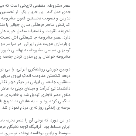
عصر مشروطه، مقطعی تاریخی است که می تو
جدی عمل کند. این جریان یکی از نخستین ا
تدوین و تصویب نخستین قانون مشروطه ی مد
اندرکنش عناصر فرهنگی مدرنِ جهانی با منش
تحریف، تقویت و تضعیف متقابل حوزه های م
و بازسازی هویت ملی ایرانی- در سراسر دورا
آرمانهای سیاسی مشروطه به بهانه ی ضرورت
مشروطه خواهان برای مدرن کردن جامعه ی ا
درهم شکستن مقاومت اندکِ نیروی دریایی ای
متفقین، جامعه ی ایرانی بار دیگر دچار تکا
دانشمندانی کارآمد و مبلغان دینی به ظاهر
منفورِ عصر قاجاری تبدیل شد و خاطره ی حق
سنگینی کرده بود و سایه هایش به تدریج با 
عرصه ی زندگی روزانه ی مردم نمودار شد.
در این دوره، که برخی آن را عصر تجربه نام
ایران مسلط بود. گرانیگاه توجه نخبگان فر
متوسط و پایین برخاسته بودند،- نوسازی سی