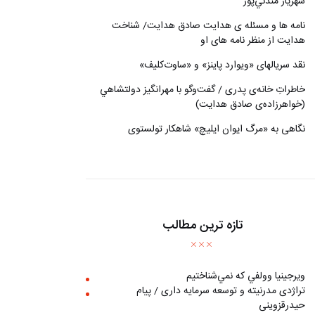
شهريار مندني‌پور
نامه ها و مسئله ی هدایت صادق هدایت/ شناخت
هدایت از منظر نامه های او
نقد سریالهای «ویوارد پاینز» و «ساوت‌کلیف»
خاطراتِ خانه‌ی پدری / گفت‌وگو با مهرانگيز دولتشاهي
(خواهرزاده‌ی صادق هدايت)
نگاهی به «مرگ ايوان ايليچ» شاهکار تولستوی
تازه ترین مطالب
ويرجينيا وولفي كه نمي‌شناختيم
تراژدی مدرنیته و توسعه سرمایه داری / پیام
حیدرقزوینی