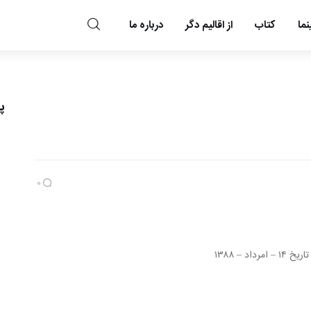
ما
کتاب
از اقالیم دگر
درباره ما
مد و مه
پ
0
۱۴ – امرداد – ۱۳۸۸