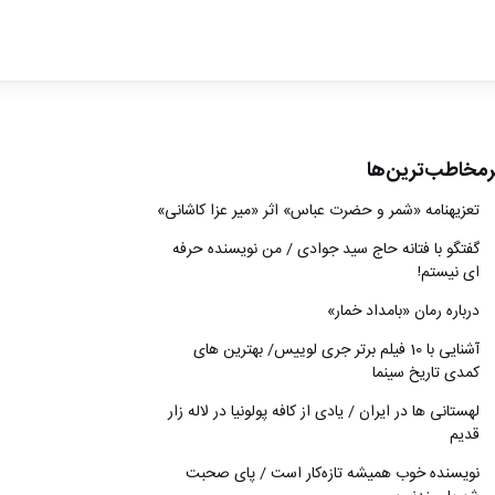
ادبیات
سینما
کتاب
رمخاطب‌ترین‌ها
از اقالیم دگر
تعزیه‎نامه‏ «شمر و حضرت عباس» اثر «میر عزا کاشانی»
درباره ما
گفتگو با فتانه حاج سید جوادی / من نویسنده حرفه
ای نیستم!
درباره رمان «بامداد خمار»
آشنایی با 10 فیلم برتر جری لوییس/ بهترین های
کمدی تاریخ سینما
لهستانی ها در ایران / یادی از کافه پولونیا در لاله زار
قدیم
نويسنده خوب هميشه تازه‌كار است / پای صحبت