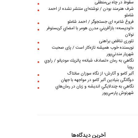
سقوط در چاه بی‌منطقی
شرف هنرمند بودن / نوشته‌ای منتشر نشده از احمد
شاملو
فروغ شاعره ای جستجوگر / احمد شاملو
«اوديسه»؛ بازآفريني مدرن هومر با امضاي كريستوفر
نولان
تئوری تناقض براهنی
نويسنده خوب هميشه تازه‌كار است / پای صحبت
شهريار مندني‌پور
نگاهي به رمان «تصادف شبانه» پاتريك موديانو / راوي
رويا
آلبر کامو و آثارش؛ از نگاه سوزان سانتاگ
دوگانگی بنیادین آلبر کامو در مواجهه با جهان
نگاهي به چندلايگي انديشه و زبان در رمان‌هاي
شهرنوش پارسي‌پور
آخرین دیدگاه‌ها