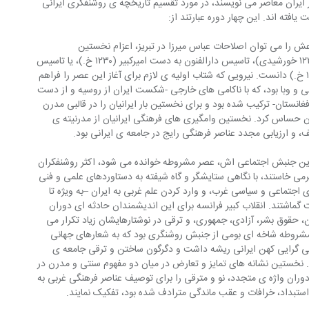
در ایران معاصر می نویسند، در مورد تقسیم تاریخچه ی روشنفکری ایرانی 
افته اند. این چهار دوره عبارتند از:
را می توان اصلاحات عباس میرزا در تبریز، اعزام نخستین 
دانشجویان به فرنگ در زمان محمدشاه (۱۲۲۴ خورشیدی)، تاسیس دارالفنون به دست امیرکبیر (۱۲۳۰ خ.)، یا تاسیس 
فراموشخانه به دست میرزا ملکم خان (۱۲۳۷ خ.) دانست. نیرویی که شتاب اولیه ی لازم برای آغاز این عصر را فراهم 
ی و وبا بود، که با ناکامی های خارجی -شکست ایران از روسیه و از دست 
فغانستان- ترکیب شده بود و برای نخستین بار ایرانیان را در قالبی مدرن 
حساس کرد. نخستین وامگیری های فرهنگی ایرانیان از مدرنیته ی 
، و ارزیابی مجدد عناصر فرهنگی رایج در جامعه ی ایرانی بود.
ترین جنبش اجتماعی اش، عصر مشروطه خوانده می شود، اکثر روشنفکران 
رمی خاستند، با نگاهی ستایشگر و گاه شیفته به دستاوردهای علمی و فنی 
 اجتماعی و سیاسی غرب، و وارد کردن علم غربی به ایران –به ویژه تا 
گماشتند. انقلاب کبیر فرانسه برای این اندیشمندان حادثه ای دوران 
حقوق بشر، آزادی، جمهوری، و ترقی در نوشتارهایشان زیاد تکرار می 
مشروطه شاخه ای بومی از جنبش روشنگری بود که به شعارهای جهانی 
ی گرایی کهن ایرانی ریشه داشت و دگرگون ساختن و ترقی جامعه ی 
. نخستین نشانه های تمایز و تعارض در میان دو مفهوم سنتی و مدرن در 
وران واژه ی متجدد، نو و مترقی را برای توصیف عناصر فرهنگی غربی به 
با استبداد، خرافات و عقب ماندگی مترادف شده بود، تفکیک نمایند.