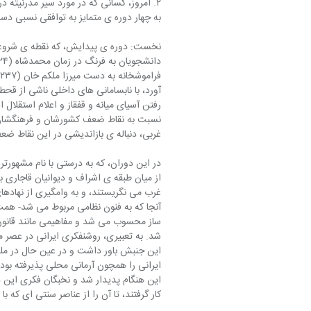
۲. امروز، کسانی که در مورد سیر مدرنیته 
به چهار دوره ی متمایز به توافقی نسبی دست ی
نخست: دوره ی پیدایش، که نقطه ی شروعش 
آورد، با نابسامانی های داخلی ناشی از قحط
رفتن آسیای میانه و قفقاز و اعلام استقلال ا
نسبت به نقاط ضعف کشورشان و فرهنگشان 
غربی، دنباله ی بازاندیشی در این نقاط ضعف
در این دوران، که به درستی با نام مشهور
از میان طبقه ی اشراف و دیوانیان قاجاری ب
غرب می نگریستند، و به وامگیری از نهادهای
آنجا که به فنون نظامی مربوط می شد- همت 
ساز محسوب می شد و مفاهیمی مانند قانون، 
شد. به تعبیری، روشنفکری ایرانی در عصر 
این جنبش باور داشت و در عین حال در مل
ایرانی را همچون آرمانی محلی پذیرفته بود
این هنگام پدیدار شد و نخبگان فکری این د
کار گرفتند، تا آن را از عناصر سنتی ای که 