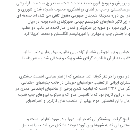
و پرورش و ترویج فنون جدید تاکید داشت، به تدریج به دست فراموشی 
 سوسیالیستی و چپ بر فضای روشنفکری، محبوب شمرده شدن شوروی و 
. در این دوره مدرنیته همچنان مفهومی مقبول تلقی می شد، اما نسخه ای 
زیر تاثیر شعارهای کمونیسم جهانی صورتبندی شده بود،- در میان 
در این دوره دو سویه ی سرکوبگر و تمدن ساز تجدد در قالب دو قطب 
ا با جنبش چپ و دیگری با امپریالیسم انگلستان و بعدها آمریکا گره 
وانی و بی تجربگی شاه، از آزادی بی نظیری برخوردار بودند. اما این 
عرصه ی فراخ ابتدا با کودتای ۲۸ مرداد ۱۳۳۲، و بعد از آن با قدرت گرفتن شاه و پوک و توخالی شدن مشروطه تا 
دو دوره را در نظر گرفته اند. مقطعی که از نظر سیاسی اهمیت بیشتری 
 در آن روشنفکران ایرانی از تعقیب خواستهای خویش در قالب جنبشهای اجتماعی 
مداراگرانه ی مدرن دلسرد شدند. مقطع دیگر، سال ۱۳۳۶ است که نهادینه شدنِ برخی از ساختهای اجتماعی مدرن در 
ت. در این تاریخ بود که با تاسیس ساواک و سرکوب نیروهای چپ قدرت 
ان با آن نخستین موجِ پیگیر از اعتصاب های کارگری و اعتراضهای 
 اوج گرفت. روشنفکرانی که در این دوران در مورد تعارض سنت و 
وستایی ای که به شهرها روی آورده بودند تشکیل می شدند، یا به نسل 