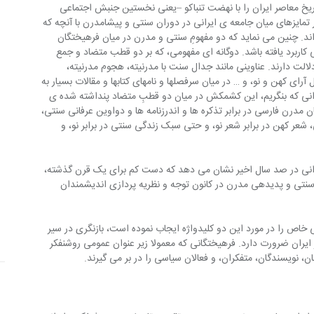
 تاریخ معاصر ایران را با نهضت تنباکو –یعنی نخستین جنبش اجتماعی 
تمایزهای میان جامعه ی ایرانی در دوران سنتی و پیشامدرن با آنچه که 
 اند. چنین می نماید که دو مفهومِ سنتی و مدرن در میان فرهیختگان 
ربرد یافته باشد. دوگانه ای مفهومی، که بر دو قطب متضاد و جمع 
دلالت دارند. عناوینی مانند جدال سنت با مدرنیته، هجوم مدرنیته، 
 کهن و نو، و … در میان سرفصلها و نامهای کتابها و مقالات بسیار به 
نی که بنگریم، این کشمکش در میان دو قطبِ متضاد پنداشته شده ی 
ن مدرن فارسی در برابر تذکره ها و اندرزنامه ها و دواوین عرفانی سنتی، 
 شعر کهن در برابر شعر نو، و حتی سبک زندگی سنتی در برابر نو، و 
رانی در صد سال اخیر نشان می دهد که دست کم برای یک قرن گذشته، 
نتی و پدیده­ی مدرن در کانون توجه و نظریه پردازی اندیشمندان 
 خاص را در مورد این دو کلیدواژه ایجاب نموده است، بازنگری در سیر 
یران ضرورت دارد. فرهیختگانی که معمولا زیر عنوان عمومی روشنفکر 
، نویسندگان، متفکران، و فعالان سیاسی را در بر می گیرند.