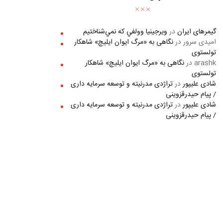
گیمرهای ایران
در
ويرجينيا وولفي كه نمي‌شناختيم
امیدی سرور
در
نگاهی به «مرگ ايوان ايليچ» شاهکار
تولستوی
arashk
در
نگاهی به «مرگ ايوان ايليچ» شاهکار
تولستوی
شادی علیپور
در
تراژدی مدرنیته و توسعه سرمایه داری
/ پیام حیدرقزوینی
شادی علیپور
در
تراژدی مدرنیته و توسعه سرمایه داری
/ پیام حیدرقزوینی