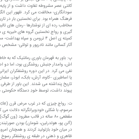
کانتی عصر مشروطه تفاوت داشت و از پایه 
سودانگاری- مخالفت می کرد. ظهور این الگو
فرهنگ همراه بود. برای نخستین بار در تاریخ
مخاطب رده ای از نوشتارها –رمان های تالیف
گیری و رواج نخستین گروه های خیریه ی مرد
کمیته ی اصل ۴ ترومن و سپاه ب
آثار کسانی مانند نادرپور و توللی- مشخص 
پ: باور به قهرمان باوری رمانتیک که به خاط
اش، وامدار جنبش روشنگری بود، اما دو اصلِ 
نفی می کرد. در این دوره روشنفکران ایران
یا اساطیری –کاوه، آرش، بابک، ابوذر، سلمان
تاریخ پنداشته می شدند. این باور از طرفی هم
پیوند داشت، توسط خودِ دستگاه حکومتی 
مرسوم، با شکلی خودویرانگرانه دلالت می ک
مقطعی ۸۰ ساله در قالب مطرود (ون گو
(آلن پو، هولدرلین، شومان) بودن صورتبندی م
در میان خود بازتولید کردند و همچنان امروز
ظاهری و ذهنی در طبقه ی روشنفکر رسوخ کرد