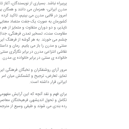
پربیراه نباشد. بسیاری از نویسندگان، آغاز
مدرن ایرانی- همزمان می دانند و همگان بر 
امروز در قالبی مدرن می بینیم، تاکید کرده
کشورمان به صورت یک جفت متضاد معنایی کا
ناپذیر، و دو دوران متفاوت و متمایز از هم 
مقاومت سنت، تسخیر تمدن فرهنگی، جدال آرای
چشم می خورند. به هر گوشه از فرهنگ ایرا
سنتی و مدرن را باز می یابیم. رمان و داستا
نقاشی انتزاعی مدرن در برابر نگارگری سنتی،
خانواده ی سنتی در برابر خانواده ی مدرن.
مرور آرای روشنفکران و نخبگان فرهنگی ای
تمایز، تعارض، ترجیح و کشمکش میان امر س
ایرانی قرار داشته است.
برای فهم و نقد آنچه که این آرایش مفهومی
تکامل و تحول اندیشه­ی فرهیختگان معاصر ا
رده بندی می شوند و طیفی وسیع از مترجمان