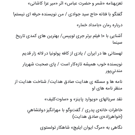
تعزیه‎نامه‏ «شمر و حضرت عباس» اثر «میر عزا کاشانی»
گفتگو با فتانه حاج سید جوادی / من نویسنده حرفه ای نیستم!
درباره رمان «بامداد خمار»
آشنایی با 10 فیلم برتر جری لوییس/ بهترین های کمدی تاریخ
سینما
لهستانی ها در ایران / یادی از کافه پولونیا در لاله زار قدیم
نويسنده خوب هميشه تازه‌كار است / پای صحبت شهريار
مندني‌پور
نامه ها و مسئله ی هدایت صادق هدایت/ شناخت هدایت از
منظر نامه های او
نقد سریالهای «ویوارد پاینز» و «ساوت‌کلیف»
خاطراتِ خانه‌ی پدری / گفت‌وگو با مهرانگيز دولتشاهي
(خواهرزاده‌ی صادق هدايت)
نگاهی به «مرگ ايوان ايليچ» شاهکار تولستوی