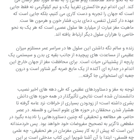
که به نحو کاملاً هدفمند، پیام هایی را به نقاط مورد نظر ارسال می 
کند. این اندام نرم خاکستری تقریباً یک و نیم کیلوگرمی نه فقط جایی 
است که جهان را تجربه و دست کاری می کنیم، بلکه جایی است که 
عهده دار کنترل تنفس، دمای بدن، فشار خون و هرمون ها ست. 
ماهیت مغز عبارت از میلیارد ها سلول عصبی است که هر یک به نحو 
خاصی با هزاران سلول دیگر ارتباط یافته اند.
زنده و سالم نگه داشتن این سلول ها در سراسر عمر مستلزم میزان 
عظیمی از مساعدت های پیچیده از جانب بقیه ی بدن و سیستمی یک 
پارچه از پشتیبانی حیات است. برای محافظت مغز از جهان خارج این 
اندام در جداره ای آکنده از یک مایع ضربه گیر شناور است و درون 
جعبه ای استخوانی جا گرفته….
توجه به مغز و دستاوردهای عظیمی که طی دهه های اخیر نصیب 
دانشمندان شده است نتایجی تأثیرگذار در همه حوزه های دانش 
بشری داشته است؛ از زودودن بسیاری از خرافات نزد عامه گرفته تا 
هشیار شدن محققان در حوزه های علوم انسانی و فلسفه. در عصر 
حاضر، هر مطالعه و تحقیقی که چنین دستاوردهایی را نادیده بگیرد در 
مقطعی ناگزیر به تصحیح مفروضات خود خواهد بود. پس خردمندانه 
این است که پیش از به کار بستن مغزمان در هر تحقیقی- چه علمی 
چه فلسفی- ابتدا با آن آشنا شویم! این کتاب مدخلی است بر این 