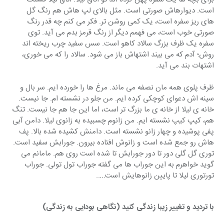
است. دیوارهاش صورتی است. مثل بالای لپ هاش هم رنگ گل 
های ریز سفره است، یک کمی روشن تر. فکر می کنم چه قدر رنگ 
صورتی خوب است، می فهمم دیگر از رنگ قرمز بدم می آید. توی 
سفره یک ظرف بزرگ سالاد کاهو است. سس سفید چرب ریخته اند 
روش؛ آدم که می بیند اشتهاش باز می شود. سالاد را که می خوری، 
اشتهات بند می آید.
ظرف پلوی همه مان نصفه می ماند. مرغ ها را خورده ایم. سر بال و 
سینه اش دعوای کوچکی کرده ایم. من جلو در نشسته ام. جا نیست. 
خانه ی لیلا از خانه ی ما بزرگ تر است، اما این جا هم جا نیست. تنگ 
هم، کیپ کیپ نشسته ایم. من زانوم چسبیده به زانوی لیلا. دامن آبی 
پفی پوشیده و چهار زانو نشسته است. دامنش کشیده شده بالا. پف 
هاش رو جمع شده است و زانوش افتاده بیرون. جورابش سفید است. 
توری گل گلی دور تا دور جورابش تا شده است روی هم. مامانم می 
گوید خواهرم به این جوراب ها می گفته جوراب تول تولی. جوراب 
تورتوری لیلا تا پایین زانوهایش است…..
با تردید و تغییر زیبا زندگی کنید (نگاهی بودایی به زندگی)