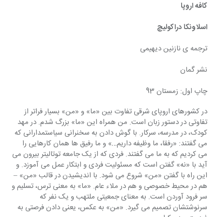
کافه اروپا
اسلاونکا دراکولیچ
ترجمه ی نازنین دیهیمی
نشر گمان
چاپ اول: زمستان 93
در کشورهای اروپای شرقی تفاوت بین «ما» و «من» بسیار فراتر از 
تفاوتی در دستور زبان است. من همراه این «ما» بزرگ شدم. در مهد 
کودک، در مدرسه، سرکار. با گوش دادن به سخنرانی سیاستمدارانی که 
می گفتند: «رفقا، ما وظیفه داریم…» و ما رفیق ها همان کارهایی را 
می کردیم که به ما می گفتند. فردی که از یک جامعه توتالیتر بیرون می 
آید با «نه» گفتن است که مسئولیت فردی و ابتکار عمل می آموزد. و 
این راه با گفتن «من» شروع می شود. با اندیشیدن در قالب «من» – 
هم در محیط خصوصی و هم در ملاء عام. «ما» به معنی ترس، تسلیم و 
سر فرود آوردن است. به معنای جمعیتی ملتهب و یک نفر که 
سرنوشتشان تصمیم می گیرد. «من» به عکس، یعنی دادن فرصتی به 