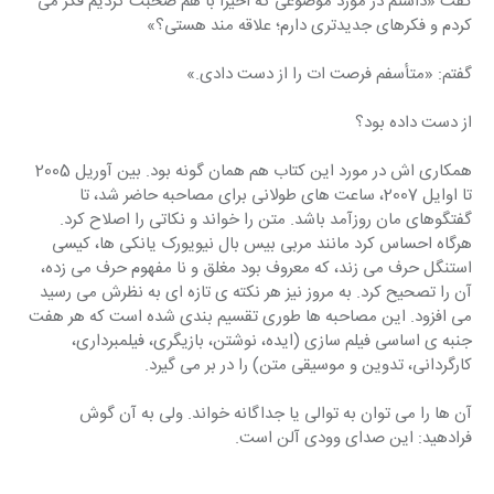
گفت «داشتم در مورد موضوعی که اخیراً با هم صحبت کردیم فکر می 
کردم و فکرهای جدیدتری دارم؛ علاقه مند هستی؟»
گفتم: «متأسفم فرصت ات را از دست دادی.»
از دست داده بود؟
همکاری اش در مورد این کتاب هم همان گونه بود. بین آوریل 2005 
تا اوایل 2007، ساعت های طولانی برای مصاحبه حاضر شد، تا 
گفتگوهای مان روزآمد باشد. متن را خواند و نکاتی را اصلاح کرد. 
هرگاه احساس کرد مانند مربی بیس بال نیویورک یانکی ها، کیسی 
استنگل حرف می زند، که معروف بود مغلق و نا مفهوم حرف می زده، 
آن را تصحیح کرد. به مروز نیز هر نکته ی تازه ای به نظرش می رسید 
می افزود. این مصاحبه ها طوری تقسیم بندی شده است که هر هفت 
جنبه ی اساسی فیلم سازی (ایده، نوشتن، بازیگری، فیلمبرداری، 
کارگردانی، تدوین و موسیقی متن) را در بر می گیرد.
آن ها را می توان به توالی یا جداگانه خواند. ولی به آن گوش 
فرادهید: این صدای وودی آلن است.