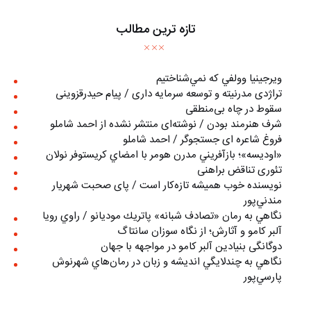
تازه ترین مطالب
ويرجينيا وولفي كه نمي‌شناختيم
تراژدی مدرنیته و توسعه سرمایه داری / پیام حیدرقزوینی
سقوط در چاه بی‌منطقی
شرف هنرمند بودن / نوشته‌ای منتشر نشده از احمد شاملو
فروغ شاعره ای جستجوگر / احمد شاملو
«اوديسه»؛ بازآفريني مدرن هومر با امضاي كريستوفر نولان
تئوری تناقض براهنی
نويسنده خوب هميشه تازه‌كار است / پای صحبت شهريار
مندني‌پور
نگاهي به رمان «تصادف شبانه» پاتريك موديانو / راوي رويا
آلبر کامو و آثارش؛ از نگاه سوزان سانتاگ
دوگانگی بنیادین آلبر کامو در مواجهه با جهان
نگاهي به چندلايگي انديشه و زبان در رمان‌هاي شهرنوش
پارسي‌پور