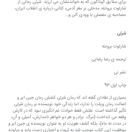
برای سلایق گوناگون که به خواندنشان می ارزند: شرلی رمانی از 
شارلوت برونته، مدخلی بر مغز آدمی، کتابی درباره ی انقلاب ایران، 
مصاحبه ی مفصلی با وودی آلن و…
شرلی
شارلوت برونته
ترجمه ی رضا رضایی
نشر نی
چاپ اول:93
بسیاری از نقادان گفته اند که رمان شرلی کشش رمان جین ایر و 
اصالت رمان ویلت را ندارد، اما زندگی خود نویسنده بر رمان شرلی 
تأثیر گذاشته است. علتش فقط حوادث غم انگیزی نبود که در کارش 
وقفه می انداخت (مرگ  برادر و هر دو خواهر نامدارش، آمیلی و آن، 
در مدت نه ماه)، بلکه کشف هویت او به عنوان نویسنده ی جین ایر و 
موفقیت این کتاب موجب شد به ثروت و اعتباری دست یابد و مراوده 