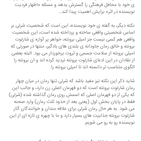
ی خود با محافل فرهنگی را گسترش بدهد و مسئله «اظهار فردیت 
نویسنده در اثر» برایش اهمیت پیدا کند…
نکته دیگر، به گفته ی خود نویسنده، این است که شخصیت شرلی بر 
اساس شخصیتی واقعی ساخته و پرداخته شده است، این شخصیت 
واقعی هم کسی نیست جز امیلی برونته، خواهر پر آوازه ی شارلوت 
برونته و خالق رمان جاودانه ی بلندی های بادگیر، منتها در صورتی که 
امیلی برونته از سلامت جسمی و ثروت برخوردار می بود. البته بعضی 
از نقادان در این ادعای شارلوت برونته تردید کرده اند و ان برونته را  
الگوی متناسب تر دانسته اند تا امیلی برونته را.
شاید ذکر این نکته نیز مفید باشد که شرلی تنها رمان در میان چهار 
رمان شارلوت برونته است که دو قهرمان اصلی زن دارد، و جالب این 
که یکی از دو قهرمان اصلی که اسمش روی رمان گذاشته شده (شرلی) 
فقط در پایان بخش اول (یعنی بعد از حدود ثلث رمان) وارد صحنه 
می شود. به هر حال رمان شرلی برای علاقه مندان و خوانندگان آثار 
شارلوت برونته جذابیت های بسیار دارد و ما با چهره ی تازه ای از این 
نویسنده رو به رو می شویم.