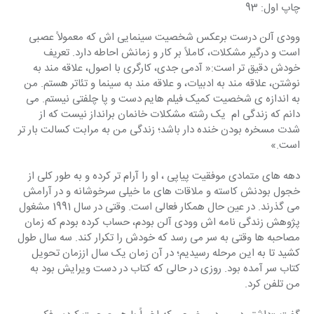
چاپ اول: 93
وودی آلن درست برعکس شخصیت سینمایی اش که معمولاً عصبی 
است و درگیر مشکلات، کاملاً بر کار و زمانش احاطه دارد. تعریف 
خودش دقیق تر است:« آدمی جدی، کارگری با اصول، علاقه مند به 
نوشتن، علاقه مند به ادبیات، و علاقه مند به سینما و تئاتر هستم. من 
به اندازه ی شخصیت کمیک فیلم هایم دست و پا چلفتی نیستم. می 
دانم که زندگی ام  یک رشته مشکلات خانمان برانداز نیست که از 
شدت مسخره بودن خنده دار باشد؛ زندگی من به مرابت کسالت بار تر 
است.»
دهه های متمادی موفقیت پیاپی ، او را آرام تر کرده و به طور کلی از 
خجول بودنش کاسته و ملاقات های ما خیلی سرخوشانه و در آرامش 
می گذرند. در عین حال همکار فعالی است. وقتی در سال 1991 مشغول 
پژوهش زندگی نامه اش وودی آلن بودم، حساب کرده بودم که زمان 
مصاحبه ها وقتی به سر می رسد که خودش را تکرار کند. سه سال طول 
کشید تا به این مرحله رسیدیم؛ در آن زمان یک سال اززمان تحویل 
کتاب سر آمده بود. روزی در حالی که کتاب در دست ویرایش بود به 
من تلفن کرد.