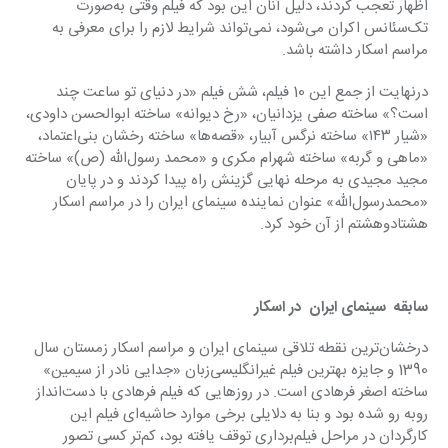
اظهار تعجب کردند، دلیل آنان این بود که فیلم وقتی به‌صورت 
تک‌سئانس اکران می‌شود، نمی‌تواند شرایط لازم را برای معرفی به 
مراسم اسکار داشته باشد.
درنهایت از جمع این 10 فیلم، شش فیلم «در دنیای تو ساعت چند 
است؟» ساخته صفی یزدانیان، «رخ دیوانه» ساخته ابوالحسن داودی، 
«شیار ۱۴۳» ساخته نرگس آبیار، «قصه‌ها» ساخته رخشان بنی‌اعتماد، 
«ماهی و گربه» ساخته شهرام مکری و «محمد رسول‌الله (ص)» ساخته 
مجید مجیدی به مرحله نهایی گزینش راه پیدا کردند و در پایان 
«محمدرسول‌الله» عنوان نماینده سینمای ایران را در مراسم اسکار 
هشتادوهشتم از آن خود کرد.
سابقه  سینمای ایران  در اسکار
درخشان‌ترین نقطه تلاقی سینمای ایران و مراسم اسکار زمستان سال 
1390 و جایزه بهترین فیلم غیرانگلیسی‌زبان «جدایی نادر از سیمین» 
ساخته اصغر فرهادی است. در روزهایی که فیلم فرهادی با دست‌انداز 
روبه رو شده بود و بنا به دلایلی برخی موارد حاشیه‌ای فیلم این 
کارگردان در مراحل فیلم‌برداری توقف یافته بود، کم‌تر کسی تصور 