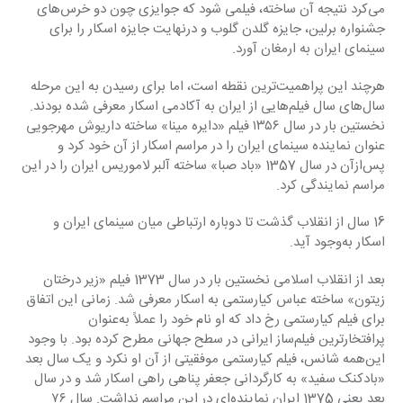
می‌کرد نتیجه آن ساخته، فیلمی شود که جوایزی چون دو خرس‌های 
جشنواره برلین، جایزه گلدن گلوب و درنهایت جایزه اسکار را برای 
سینمای ایران به ارمغان آورد.
هرچند این پراهمیت‌ترین نقطه است، اما برای رسیدن به این مرحله 
سال‌های سال فیلم‌هایی از ایران به آکادمی اسکار معرفی شده بودند. 
نخستین بار در سال ۱۳۵۶ فیلم «دایره مینا» ساخته‌ داریوش مهرجویی 
عنوان نماینده سینمای ایران را در مراسم اسکار از آن خود کرد و 
پس‌ازآن در سال 1357 «باد صبا» ساخته‌ آلبر لاموریس ایران را در این 
مراسم نمایندگی کرد.
16 سال از انقلاب گذشت تا دوباره ارتباطی میان سینمای ایران و 
اسکار به‌وجود آید.
بعد از انقلاب اسلامی نخستین بار در سال 1373 فیلم «زیر درختان 
زیتون» ساخته‌ عباس کیارستمی به اسکار معرفی شد. زمانی این اتفاق 
برای فیلم کیارستمی رخ داد که او نام خود را عملاً به‌عنوان 
پرافتخارترین فیلم‌ساز ایرانی در سطح جهانی مطرح کرده بود. با وجود 
این‌همه شانس، فیلم کیارستمی موفقیتی از آن او نکرد و یک سال بعد 
«بادکنک سفید» به کارگردانی جعفر پناهی راهی اسکار شد و در سال 
بعد یعنی 1375 ایران نماینده‌ای در این مراسم نداشت. سال ۷۶ 