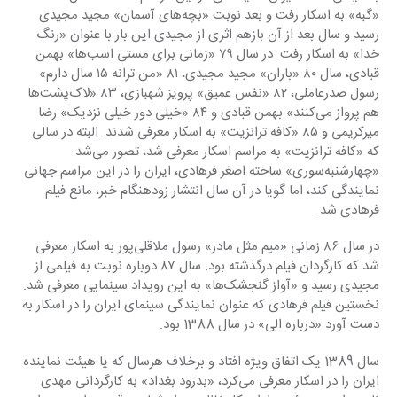
«گبه» به اسکار رفت و بعد نوبت «بچه‌های آسمان» مجید مجیدی 
رسید و سال بعد از آن بازهم اثری از مجیدی این بار با عنوان «رنگ 
خدا» به اسکار رفت. در سال ۷۹ «زمانی برای مستی اسب‌ها» بهمن 
قبادی، سال ۸۰ «باران» مجید مجیدی، ۸۱ «من ترانه ۱۵ سال دارم» 
رسول صدرعاملی،‌ ۸۲ «نفس عمیق» پرویز شهبازی‏، ۸۳ «لاک‌پشت‌ها 
هم پرواز می‌کنند» بهمن قبادی و ۸۴ «خیلی دور خیلی نزدیک» رضا 
میرکریمی و ۸۵ «کافه ترانزیت» به اسکار معرفی شدند. البته در سالی 
که «کافه ترانزیت» به مراسم اسکار معرفی شد، تصور می‌شد 
«چهارشنبه‌سوری» ساخته اصغر فرهادی، ایران را در این مراسم جهانی 
نمایندگی کند، اما گویا در آن سال انتشار زودهنگام خبر، مانع فیلم 
فرهادی شد.
در سال ۸۶ زمانی «میم مثل مادر» رسول ملاقلی‌پور به اسکار معرفی 
شد که کارگردان فیلم درگذشته بود. سال ۸۷ دوباره نوبت به فیلمی از 
مجیدی رسید و «آواز گنجشک‌ها» به این رویداد سینمایی معرفی شد. 
نخستین فیلم فرهادی که عنوان نمایندگی سینمای ایران را در اسکار به 
دست آورد «درباره الی» در سال 1388 بود.
سال 1389 یک اتفاق ویژه افتاد و برخلاف هرسال که یا هیئت نماینده 
ایران را در اسکار معرفی می‌کرد، «بدرود بغداد» به کارگردانی مهدی 