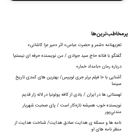
پرمخاطب‌ترین‌ها
تعزیه‎نامه‏ «شمر و حضرت عباس» اثر «میر عزا کاشانی»
گفتگو با فتانه حاج سید جوادی / من نویسنده حرفه ای نیستم!
درباره رمان «بامداد خمار»
آشنایی با 10 فیلم برتر جری لوییس/ بهترین های کمدی تاریخ
سینما
لهستانی ها در ایران / یادی از کافه پولونیا در لاله زار قدیم
نويسنده خوب هميشه تازه‌كار است / پای صحبت شهريار
مندني‌پور
نامه ها و مسئله ی هدایت صادق هدایت/ شناخت هدایت از
منظر نامه های او