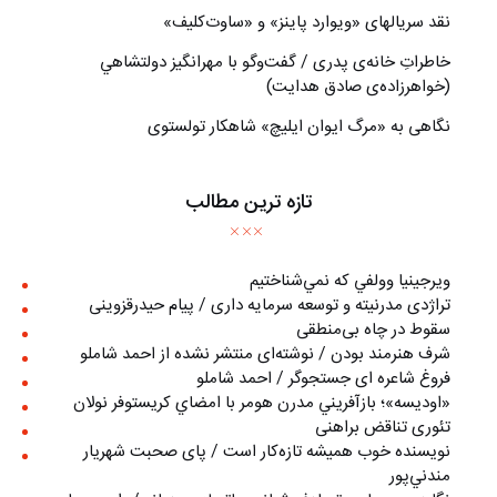
نقد سریالهای «ویوارد پاینز» و «ساوت‌کلیف»
خاطراتِ خانه‌ی پدری / گفت‌وگو با مهرانگيز دولتشاهي
(خواهرزاده‌ی صادق هدايت)
نگاهی به «مرگ ايوان ايليچ» شاهکار تولستوی
تازه ترین مطالب
ويرجينيا وولفي كه نمي‌شناختيم
تراژدی مدرنیته و توسعه سرمایه داری / پیام حیدرقزوینی
سقوط در چاه بی‌منطقی
شرف هنرمند بودن / نوشته‌ای منتشر نشده از احمد شاملو
فروغ شاعره ای جستجوگر / احمد شاملو
«اوديسه»؛ بازآفريني مدرن هومر با امضاي كريستوفر نولان
تئوری تناقض براهنی
نويسنده خوب هميشه تازه‌كار است / پای صحبت شهريار
مندني‌پور