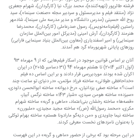
فرشته طائرپور (تهیه‌کننده)، محمد بزرگ نیا (کارگردان)، شهرام جعفری 
نژاد (منتقد فیلم و مدیرمسئول و سردبیر مجله «صنعت سینما»)، سید 
روح الله حسینی (مدرس دانشگاه و مدیر مدرسه ملی سینما)، شادمهر 
راستین (فیلم‌نامه‌‌نویس)، رسول صدرعاملی (کارگردان)، محمدرضا 
هنرمند (کارگردان)، آرش امینی (مدیرکل امور بین‌‌الملل سازمان 
سینمایی) و امیر اسفندیاری (معاون بین‌‌الملل بنیاد سینمایی فارابی) 
روزهای پایانی شهریورماه گرد هم آمدند.
آنان بر اساس قوانین موجود در اسکار فیلم‌هایی که از 9 مهرماه 93 
(اول اکتبر 2014) تا هشتم مهرماه 94 (31 دسامبر 2015) در ایران 
اکران شده بودند موردبررسی قرار دادند و بر این اساس ده فیلم 
«خداحافظی طولانی» ساخته فرزاد مؤتمن، «در دنیای تو ساعت چند 
است؟» ساخته صفی یزدانیان، «رخ دیوانه» ساخته ابوالحسن داودی، 
«سیزده» ساخته هومن سیدی، «شیار 143» ساخته نرگس آبیار، 
«قصه‌ها» ساخته رخشان بنی‌اعتماد، «ماهی و گربه» ساخته شهرام 
مکری، «محمد رسول‌الله (ص)» ساخته مجید مجیدی، «ملبورن» 
ساخته نیما جاویدی و «من دیه‌گو مارادونا هستم» ساخته بهرام توکلی 
را به‌عنوان نامزدهای نخست معرفی کردند.
در این مرحله بود که برخی از حضور «ماهی و گربه» در این فهرست 