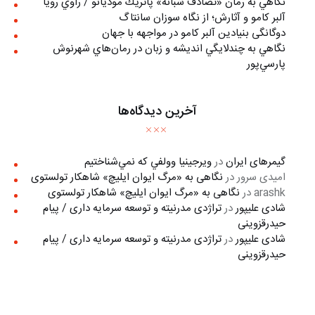
نگاهي به رمان «تصادف شبانه» پاتريك موديانو / راوي رويا
آلبر کامو و آثارش؛ از نگاه سوزان سانتاگ
دوگانگی بنیادین آلبر کامو در مواجهه با جهان
نگاهي به چندلايگي انديشه و زبان در رمان‌هاي شهرنوش
پارسي‌پور
آخرین دیدگاه‌ها
گیمرهای ایران
در
ويرجينيا وولفي كه نمي‌شناختيم
امیدی سرور
در
نگاهی به «مرگ ايوان ايليچ» شاهکار تولستوی
arashk
در
نگاهی به «مرگ ايوان ايليچ» شاهکار تولستوی
شادی علیپور
در
تراژدی مدرنیته و توسعه سرمایه داری / پیام
حیدرقزوینی
شادی علیپور
در
تراژدی مدرنیته و توسعه سرمایه داری / پیام
حیدرقزوینی