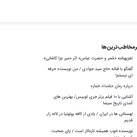
ادبیات
سینما
کتاب
رمخاطب‌ترین‌ها
از اقالیم دگر
تعزیه‎نامه‏ «شمر و حضرت عباس» اثر «میر عزا کاشانی»
درباره ما
گفتگو با فتانه حاج سید جوادی / من نویسنده حرفه
ای نیستم!
درباره رمان «بامداد خمار»
آشنایی با 10 فیلم برتر جری لوییس/ بهترین های
کمدی تاریخ سینما
لهستانی ها در ایران / یادی از کافه پولونیا در لاله زار
قدیم
نويسنده خوب هميشه تازه‌كار است / پای صحبت