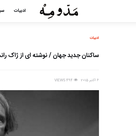
ادبیات
سین
ادبیات
ساکنان جدید جهان / نوشته ای از ژاک ران
6 اکتبر 2015
VIEWS
494