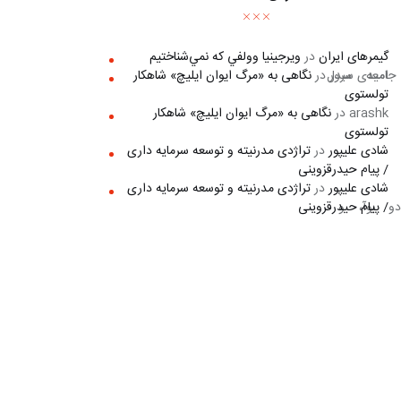
گیمرهای ایران
در
ويرجينيا وولفي كه نمي‌شناختيم
امیدی سرور
در
نگاهی به «مرگ ايوان ايليچ» شاهکار
تمدن، یعنی به همین ویرانه‌های یادمانی جامعه مبدل 
تولستوی
arashk
در
نگاهی به «مرگ ايوان ايليچ» شاهکار
تولستوی
شادی علیپور
در
تراژدی مدرنیته و توسعه سرمایه داری
/ پیام حیدرقزوینی
شادی علیپور
در
تراژدی مدرنیته و توسعه سرمایه داری
/ پیام حیدرقزوینی
ی حلول‌کرده در خرده‌ریزهای گالری دو بوآ، و 