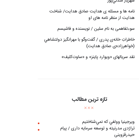
شهريار مندني‌پور
نامه ها و مسئله ی هدایت صادق هدایت/ شناخت
هدایت از منظر نامه های او
سوءتفاهمی به نام سلین / نویسنده و فاشیسم
خاطراتِ خانه‌ی پدری / گفت‌وگو با مهرانگيز دولتشاهي
(خواهرزاده‌ی صادق هدايت)
نقد سریالهای «ویوارد پاینز» و «ساوت‌کلیف»
تازه ترین مطالب
ويرجينيا وولفي كه نمي‌شناختيم
تراژدی مدرنیته و توسعه سرمایه داری / پیام
حیدرقزوینی