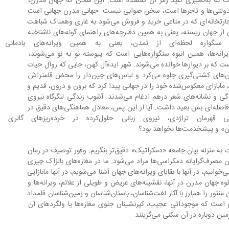
شعری درون‌ماندگار در جهان زیسته‌ای است که به‌تعبیری کلید رمز آن گمشده است. این سخن که جهان مدرن، 
همان جهان تیره و تار عقلانی دانشمندان، دولتی‌ها و تاجرها است، سخن صوابی نیست. جهانی مدرن جهانی است 
که در آن هر چیز با چیز دیگری می‌آمیزد، تجارتخانه‌ای که در متاعی خرید و فروش می‌شود به غاری وهمناک شباهت 
پیدا می‌کند، علائم تبلیغاتی به شعر و رمزی از جهان زیسته، یعنی به همین دفترچه‌های راهنمای‌ گونه‌های ناشناخته 
نباتات، یعنی به همین تکه‌تکه‌های سنگواره لحظه‌ای از 
می‌شوند. جهان مدرن همین کوه عظیم ویرانه‌ها، همین انبوه سنگواره‌هایی است که پیوسته نو به نو می‌شوند، 
نقشینه عریض و طویل از هیروگلیف‌هایی است که بر دیوارها خوانده می‌شوند. شهر ایده‌آل کهن، جایی‌ که روال حیات 
در پرتو نور آفتاب و حالات بدن‌ها در میدان‌های کشتی‌گیری جلوه می‌کرد و لباس‌های چین‌دار را محض قلمتراش 
مجسمه‌ساز و زر و زیور جشن‌ها می‌دوختند، مابازای معکوس‌شده خود را در جهانی پیدا کرد که برون و درون، قدیم و 
جدید، و به همین منوال نشانه‌های نثر زندگی و نشانه‌های شعر درهم ادغام می‌شدند. آشوب زندگی لنگرگاه نیروی 
زبان و عقلانیتی بود که با منطق کهن کنش فاصله‌ای بس بعید داشت. آیا از این پس، معادل هماهنگی‌های دقیق در 
اپیزودهای درام، معادل تلاش درونی قهرمان تراژدی، نیروی زبان
از این‌رو لازم است به نگره بس ساده ادبیات به منزله بیان جامعه «دمکراتیک» دقیق‌تر بنگریم. وفور توصیف در رمان 
متفاوت با آن چیزی است که از آن به جنون مصرف‌گرایانه دمکراسی‌ها مراد می‌شود. ما در مغازه‌های بالزاک چیزی 
مصرف نمی‌کنیم: نشانگان روزگار تازه‌ای را می‌خوانیم، در آنها با بقایای ویرانه‌های جهان آشنا می‌شویم، در آنها مابازایی 
برای خدایان سقط‌شده اساطیر می‌بینیم. جلوه جهان مدرن در آنها، نقشینه‌های عریض و طویلی از علائم، ویرانه‌ها و 
سنگواره‌هایی است که شعر نوین، شعر جهان منثور را هم‌ارز با آثار لغت‌شناسان، باستان‌شناسان و زمین‌شناسان قلمداد 
می‌کند. اما در عین حال این جهان، جهانی است که موجوداتی عجیب، کپر‌نشینان جلوی مغازه‌ها یا ولگردهای آن 