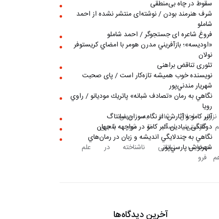
سقوط در چاه بی‌منطقی
شرف هنرمند بودن / نوشته‌ای منتشر نشده از احمد
شاملو
فروغ شاعره ای جستجوگر / احمد شاملو
«اوديسه»؛ بازآفريني مدرن هومر با امضاي كريستوفر
نولان
تئوری تناقض براهنی
نويسنده خوب هميشه تازه‌كار است / پای صحبت
شهريار مندني‌پور
نگاهي به رمان «تصادف شبانه» پاتريك موديانو / راوي
رويا
محله‌ای بدنام واقع بود. اما نزول اجلال شاعر به جهان 
آلبر کامو و آثارش؛ از نگاه سوزان سانتاگ
 فروش می‌شود، برای مخاطب در حکم فرصتی است تا شور شعری 
دوگانگی بنیادین آلبر کامو در مواجهه با جهان
نگاهي به چندلايگي انديشه و زبان در رمان‌هاي
اربستی است که بر آن «عجایب نباتاتی ناشناخته در علم 
شهرنوش پارسي‌پور
اپ با گل‌های بوته‌های رز در هم فرو 
آخرین دیدگاه‌ها