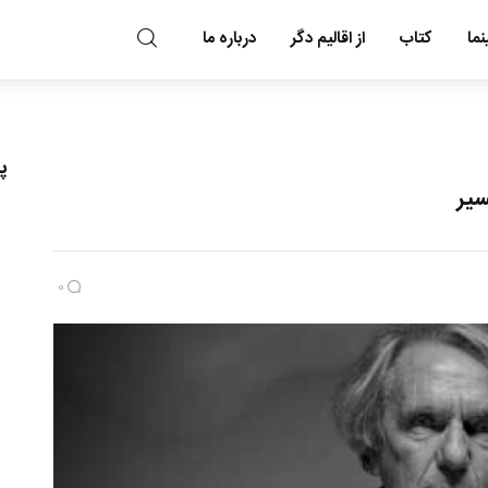
ما
کتاب
از اقالیم دگر
درباره ما
مد و مه
پ
سیر
0