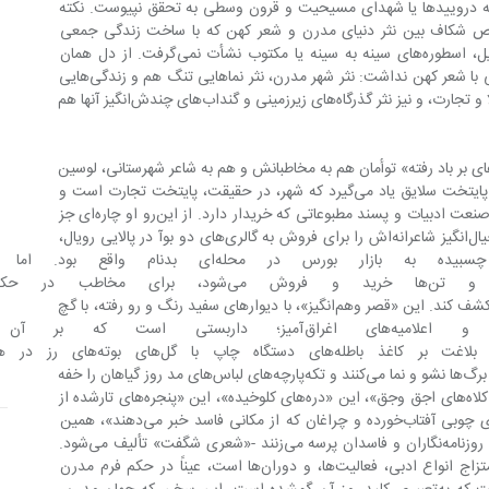
ودکان»، افسانه‌های عامیانه دروییدها یا شهدای مسیحیت و قرون وسطی به تحقق نپیوست. نکته 
ص شکاف بین نثر دنیای مدرن و شعر کهن که با ساخت زندگی جمعی 
اینهمانی داشت، از دوران‌های باستانی بدیل، اسطوره‌های سینه به سینه یا مکتوب نشأت نمی‌گرفت. از دل همان 
چیزی نشأت می‌گرفت که ظاهرا میانه خوبی با شعر کهن نداشت: نثر شهر مدرن، نثر نماهایی تنگ هم و زندگی‌هایی 
در چاردیواری؛ که در عین حال نثر معابد طلا و تجارت، و نیز نثر گذرگاه‌های زیر‌زمینی و گنداب‌های چندش‌انگیز آنها هم 
 بر باد رفته» توأمان هم به مخاطبانش و هم به شاعر شهرستانی، لوسین 
دو روبامپر می‌آموزد. شاعر در بدو ورود به پایتخت سلایق یاد می‌گیرد که شهر، در حقیقت، پایتخت تجارت است و 
شعر در چنین جایی تابعی است از قوانین صنعت ادبیات و پسند مطبوعاتی که خریدار دارد. از این‌رو او چاره‌ای جز 
این نداشت که «مارگریت»، ثمره الهامات خیال‌انگیز شاعرانه‌اش را برای فروش به گالری‌های دو بوآ در پالایی رویال، 
به کپر چندش‌انگیزی ببرد که چسبیده به بازار بورس در 
زیر‌زمینی، به جایی که ایده‌ها و تن‌ها خرید ‌و‌
کم‌و‌بیش متفاوت با اشعار تغزلی لوسین را کشف کند. این «قصر وهم‌انگیز»، با دیوارهای سفید رنگ‌ و ‌رو‌ رفته، با گچ 
لکه لکه، با نقاشی قدیمی و اعلامیه‌های اغراق‌آمیز؛ د
گیاه‌شناسی» می‌روید، جایی‌که گل‌های بلاغت بر کاغذ باطله‌های دستگاه چ
می‌روند، جایی‌که اطلاعیه‌ها در میان شاخ و برگ‌ها نشو و نما می‌کنند و تکه‌پارچه‌های لباس‌های مد روز گیاهان را خفه 
می‌کنند، این مغازه‌های «کلاه زنانه، مملو از کلاه‌های اجق وجق»، این «دره‌های کلوخیده»، این «پنجره‌های تارشده از 
باران و گرد و غبار»، این «جمهوری دکه‌های چوبی آفتاب‌خورده و چراغان که از مکانی فاسد خبر می‌دهند»، همین 
محلی که در آن بورس‌بازان، سیاستمداران، روزنامه‌نگاران و فاسدان پرسه می‌زنند -«شعری شگفت» تألیف می‌شود. 
ولی این شعر شورشی که سنگ‌بنای آن امتزاج انواع ادبی، فعالیت‌ها، و دوران‌ها است، عیناً در حکم فرم مدرن 