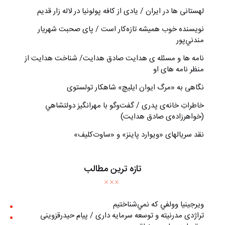
لهستانی ها در ایران / یادی از کافه پولونیا در لاله زار قدیم
نويسنده خوب هميشه تازه‌كار است / پای صحبت شهريار
مندني‌پور
نامه ها و مسئله ی هدایت صادق هدایت/ شناخت هدایت از
منظر نامه های او
نگاهی به «مرگ ايوان ايليچ» شاهکار تولستوی
خاطراتِ خانه‌ی پدری / گفت‌وگو با مهرانگيز دولتشاهي
(خواهرزاده‌ی صادق هدايت)
نقد سریالهای «ویوارد پاینز» و «ساوت‌کلیف»
تازه ترین مطالب
ويرجينيا وولفي كه نمي‌شناختيم
تراژدی مدرنیته و توسعه سرمایه داری / پیام حیدرقزوینی