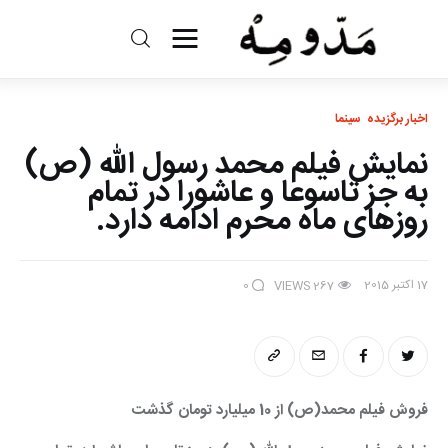
مد و مه
اخبار برگزیده
سینما
ادبیات
نمایش فیلم محمد رسول الله (ص)
سینما
به جز تاسوعا و عاشورا در تمام
روزهای ماه محرم ادامه دارد.
کتاب
از اقالیم دگر
17 اکتبر 2015
0
VIEWS
267
درباره ما
فروش فیلم محمد(ص) از 10 میلیارد تومان گذشت 