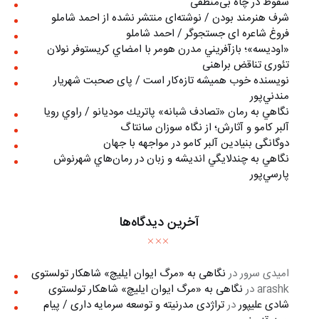
سقوط در چاه بی‌منطقی
شرف هنرمند بودن / نوشته‌ای منتشر نشده از احمد شاملو
فروغ شاعره ای جستجوگر / احمد شاملو
«اوديسه»؛ بازآفريني مدرن هومر با امضاي كريستوفر نولان
تئوری تناقض براهنی
نويسنده خوب هميشه تازه‌كار است / پای صحبت شهريار
مندني‌پور
نگاهي به رمان «تصادف شبانه» پاتريك موديانو / راوي رويا
آلبر کامو و آثارش؛ از نگاه سوزان سانتاگ
دوگانگی بنیادین آلبر کامو در مواجهه با جهان
نگاهي به چندلايگي انديشه و زبان در رمان‌هاي شهرنوش
پارسي‌پور
آخرین دیدگاه‌ها
امیدی سرور
در
نگاهی به «مرگ ايوان ايليچ» شاهکار تولستوی
arashk
در
نگاهی به «مرگ ايوان ايليچ» شاهکار تولستوی
شادی علیپور
در
تراژدی مدرنیته و توسعه سرمایه داری / پیام