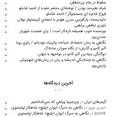
سقوط در چاه بی‌منطقی
شرف هنرمند بودن / نوشته‌ای منتشر نشده از احمد شاملو
فروغ شاعره ای جستجوگر / احمد شاملو
«اوديسه»؛ بازآفريني مدرن هومر با امضاي كريستوفر نولان
تئوری تناقض براهنی
نويسنده خوب هميشه تازه‌كار است / پای صحبت شهريار
مندني‌پور
نگاهي به رمان «تصادف شبانه» پاتريك موديانو / راوي رويا
آلبر کامو و آثارش؛ از نگاه سوزان سانتاگ
دوگانگی بنیادین آلبر کامو در مواجهه با جهان
نگاهي به چندلايگي انديشه و زبان در رمان‌هاي شهرنوش
پارسي‌پور
آخرین دیدگاه‌ها
گیمرهای ایران
در
ويرجينيا وولفي كه نمي‌شناختيم
امیدی سرور
در
نگاهی به «مرگ ايوان ايليچ» شاهکار تولستوی
arashk
در
نگاهی به «مرگ ايوان ايليچ» شاهکار تولستوی