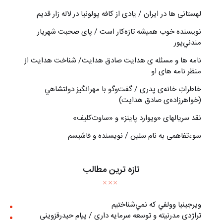
لهستانی ها در ایران / یادی از کافه پولونیا در لاله زار قدیم
نويسنده خوب هميشه تازه‌كار است / پای صحبت شهريار
مندني‌پور
نامه ها و مسئله ی هدایت صادق هدایت/ شناخت هدایت از
منظر نامه های او
خاطراتِ خانه‌ی پدری / گفت‌وگو با مهرانگيز دولتشاهي
(خواهرزاده‌ی صادق هدايت)
نقد سریالهای «ویوارد پاینز» و «ساوت‌کلیف»
سوءتفاهمی به نام سلین / نویسنده و فاشیسم
تازه ترین مطالب
ويرجينيا وولفي كه نمي‌شناختيم
تراژدی مدرنیته و توسعه سرمایه داری / پیام حیدرقزوینی