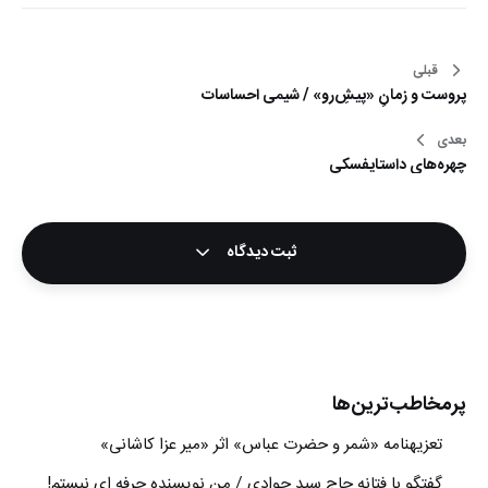
قبلی
راهبری
پروست و زمانِ «پیشِ‌رو» / شیمی احساسات
نوشته
بعدی
چهره‌های داستایفسکی
ثبت دیدگاه
پرمخاطب‌ترین‌ها
تعزیه‎نامه‏ «شمر و حضرت عباس» اثر «میر عزا کاشانی»
گفتگو با فتانه حاج سید جوادی / من نویسنده حرفه ای نیستم!