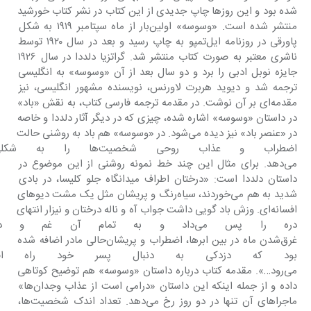
شده بود و این روزها چاپ جدیدی از این کتاب در نشر کتاب خورشید 
منتشر شده است. «وسوسه» اولین‌بار از ماه سپتامبر ١٩١٩ به شکل 
پاورقی در روزنامه ایل‌تمپو به چاپ رسید و بعد در سال ١٩٢٠ توسط 
ناشری معتبر به صورت کتاب منتشر شد. گراتزیا دلددا در سال ١٩٢٦ 
جایزه نوبل ادبی را برد و دو سال بعد از آن «وسوسه» به انگلیسی 
ترجمه شد و دیوید هربرت لاورنس، نویسنده مشهور انگلیسی، نیز 
مقدمه‌ای بر آن نوشت. در مقدمه ترجمه فارسی کتاب، به نقش «باد» 
در داستان «وسوسه» اشاره شده، چیزی که در دیگر آثار دلددا و خاصه 
در «عنصر باد» نیز دیده می‌شود. در «وسوسه» هم باد به روشنی حالت 
اضطراب و عذاب روحی شخصیت‌ه
می‌دهد. برای مثال این چند خط نمونه روشنی از این موضوع در 
داستان دلددا است: «درختان اطراف میدانگاه جلو کلیسا، در بادی 
شدید به هم می‌خوردند، سیاه‌رنگ و پریشان مثل یک مشت دیوهای 
افسانه‌ای. وزش باد گویی داشت جواب آه و ناله درختان و نیزار انتهای 
دره را پس می‌داد و به تمام آن غم
غرق‌شدن ماه در بین ابرها، اضطراب و پریشان‌حالی مادر اضافه شده 
بود که دزدکی به دنبال پسر خود راه افت
می‌رود…». مقدمه کتاب درباره داستان «وسوسه» هم توضیح کوتاهی 
داده و از جمله اینکه این داستان «درامی است از عذاب وجدان‌ها» 
ماجراهای آن تنها در دو روز رخ می‌دهد. تعداد اندک شخصیت‌ها، 