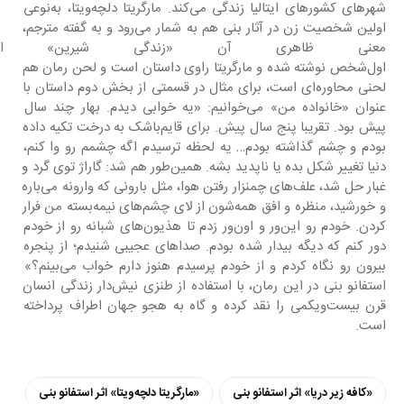
شهرهای کشورهای ایتالیا زندگی می‌کند. مارگریتا دلچه‌ویتا، به‌نوعی 
اولین شخصیت زن در آثار بنی هم به شمار می‌رود و به گفته مترجم، 
معنی ظاهری آن «زندگی شیرین» ا
اول‌شخص نوشته شده و مارگریتا راوی داستان است و لحن رمان هم 
لحنی محاوره‌ای است، برای مثال در قسمتی از بخش دوم داستان با 
عنوان «خانواده من» می‌خوانیم: «یه خوابی دیدم. بهار چند سال 
پیش بود. تقریبا پنج سال پیش. برای قایم‌باشک به درخت تکیه داده 
بودم و چشم گذاشته بودم… یه لحظه ترسیدم اگه چشمم رو وا کنم، 
دنیا تغییر شکل بده یا ناپدید بشه. همین‌طور هم شد: گاراژ توی گرد و 
غبار حل شد، علف‌های چمنزار رفتن هوا، مثل بارونی که وارونه می‌باره 
و خورشید، منظره و افق همه‌شون از لای چشم‌های نیمه‌بسته من فرار 
کردن. خودم رو این‌ور و اون‌ور زدم تا هذیون‌های شبانه رو از خودم 
دور کنم که دیگه بیدار شده بودم. صداهای عجیبی شنیدم؛ از پنجره 
بیرون رو نگاه کردم و از خودم پرسیدم هنوز دارم خواب می‌بینم؟» 
استفانو بنی در این رمان، با استفاده از طنزی نیش‌دار زندگی انسان 
قرن بیست‌ویکمی را نقد کرده و گاه به هجو جهان اطراف پرداخته 
است.
«کافه زیر دریا» اثر استفانو بنی
«مارگریتا دلچه‌ویتا» اثر استفانو بنی