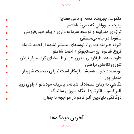
ملکوت، جبروت، مسخ و باقی قضایا
ويرجينيا وولفي كه نمي‌شناختيم
تراژدی مدرنیته و توسعه سرمایه داری / پیام حیدرقزوینی
سقوط در چاه بی‌منطقی
شرف هنرمند بودن / نوشته‌ای منتشر نشده از احمد شاملو
فروغ شاعره ای جستجوگر / احمد شاملو
«اوديسه»؛ بازآفريني مدرن هومر با امضاي كريستوفر نولان
تئوری تناقض براهنی
نويسنده خوب هميشه تازه‌كار است / پای صحبت شهريار
مندني‌پور
نگاهي به رمان «تصادف شبانه» پاتريك موديانو / راوي رويا
آلبر کامو و آثارش؛ از نگاه سوزان سانتاگ
دوگانگی بنیادین آلبر کامو در مواجهه با جهان
آخرین دیدگاه‌ها