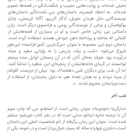
تخیلی شده‌اند و روایت‌هایی عجیب و شگفت‌انگیز در قصه‌ها تصویر 
شده‌اند. به اعتقاد قیصریه، داستان‌های بنی تحت‌تأثیر داستان‌های 
نویسندگانی مثل هرمان ملویل، ادگار آلن‌پو، آگاتا کریستی، چارلز 
بوکوفسکی و برخی از نویسندگان روسی و فرانسوی دیگر است. زبان 
داستانی بنی زبانی خاص است و او در بسیاری از قصه‌هایش از 
کلماتی که ساخته و پرداخته ذهن خودش هستند استفاده کرده است. 
داستان دوم این مجموعه با عنوان «بزرگ‌ترین آشپز فرانسه» این‌طور 
شروع می‌شود: «شب و برف، پاریس را به رؤیایی سفید و سیاه 
درآورده بود. خوشا به‌حال آنان ‌که در آن زمستان اوایل سده بیستم 
توانستند در گرمای خانه‌هایشان از پنجره‌ای این منظره را تماشا کنند. 
اما آن شب برای دیگران شبی دهشتناک بود: بیش از دویست کلوشار 
از سرما مردند و به‌ همان تعداد هم، به دلیل یخبندان، از استفاده از 
دست‌وپایشان محروم شدند…».
شب آخر
«مارگریتا دلچه‌ویتا» عنوان رمانی است از استفانو بنی که چاپ سوم 
آن با ترجمه حانیه اینانلو مدتی است که در نشر کتاب خورشید منتشر 
شده است. عنوان این رمان برگرفته از نام شخصیت اصلی این داستان 
است، دختری چهارده ساله که بسیار خیال‌پرداز است و در حومه یکی از 