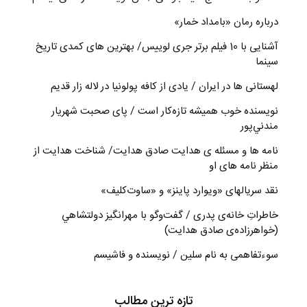
درباره رمان «بامداد خمار»
آشنایی با 10 فیلم برتر جری لوییس/ بهترین های کمدی تاریخ
سینما
لهستانی ها در ایران / یادی از کافه پولونیا در لاله زار قدیم
نويسنده خوب هميشه تازه‌كار است / پای صحبت شهريار
مندني‌پور
نامه ها و مسئله ی هدایت صادق هدایت/ شناخت هدایت از
منظر نامه های او
نقد سریالهای «ویوارد پاینز» و «ساوت‌کلیف»
خاطراتِ خانه‌ی پدری / گفت‌وگو با مهرانگيز دولتشاهي
(خواهرزاده‌ی صادق هدايت)
سوءتفاهمی به نام سلین / نویسنده و فاشیسم
تازه ترین مطالب