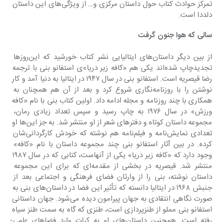
تمرکز حوادث کتاب حول داستان مرکزی و… از ویژگی‌های این داستان 
دلددا است.
سالی که هوا جنون گرفت
از بین دیگر داستان‌های ایتالیایی نشر کتاب خورشید که این‌روزها 
تجدیدچاپ شده‌اند یکی هم «کافه زیر دریا»ی استفانو بنی با ترجمه 
رضا قیصریه است. استفانو بنی در سال ١٩٤٧ در ایتالیا به دنیا آمد و کار 
نوشتن را با روزنامه‌نگاری شروع کرد و بعد از آن هم همچنان به 
همکاری با چند روزنامه و مجله ادامه داد. اولین کتاب بنی با نام «کافه 
ورزش» در سال ١٩٧٦ به چاپ رسید و سپس تعداد زیادی رمان، 
مجموعه داستان کوتاه و دفترهای شعر از او منتشر شد. به جز این‌ها او 
تعدادی نمایش‌نامه و فیلم‌نامه هم نوشته که خودش کارگردانی‌شان 
کرده. در بین آثار استفانو بنی چند مجموعه داستان با نام «کافه» 
وجود دارد که «کافه زیر دریا» یکی از آنهاست، کتابی که در سال ١٩٨٧ 
منتشر شد. قیصریه در بخشی از مقدمه‌ای که برای این مجموعه 
داستان نوشته، بنی را از وارثان فضای فرهنگی و اجتماعی بعد از 
جنبش ١٩٦٨ در ایتالیا دانسته که تأثیر این فضا در داستان‌های بنی به 
صورت نگاهی انتقادی به جهان پیرامون دیده می‌شود. جهان داستانی 
استفانو بنی مملو از طنزپردازی است، طنزی که گاه به سمت طنز سیاه 
رفته است. همچنین داستان‌های او به کرات وارد فضاهای علمی-