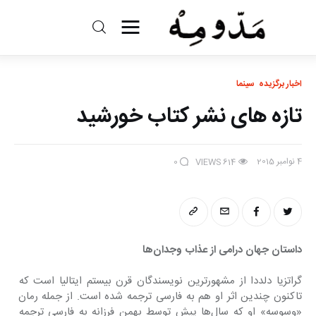
مد و مه
اخبار برگزیده
سینما
ادبیات
تازه های نشر کتاب خورشید
سینما
4 نوامبر 2015
کتاب
0
VIEWS
614
از اقالیم دگر
درباره ما
داستان جهان درامی از عذاب وجدان‌ها
گراتزیا دلددا از مشهورترین نویسندگان قرن بیستم ایتالیا است که 
تاکنون چندین اثر او هم به فارسی ترجمه شده است. از جمله رمان 
«وسوسه» او که سال‌ها پیش توسط بهمن فرزانه به فارسی ترجمه 