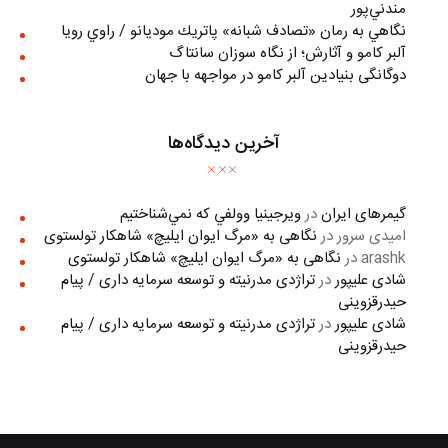
مندني‌پور
نگاهي به رمان «تصادف شبانه» پاتريك موديانو / راوي رويا
آلبر کامو و آثارش؛ از نگاه سوزان سانتاگ
دوگانگی بنیادین آلبر کامو در مواجهه با جهان
آخرین دیدگاه‌ها
گیمرهای ایران
در
ويرجينيا وولفي كه نمي‌شناختيم
امیدی سرور
در
نگاهی به «مرگ ايوان ايليچ» شاهکار تولستوی
arashk
در
نگاهی به «مرگ ايوان ايليچ» شاهکار تولستوی
شادی علیپور
در
تراژدی مدرنیته و توسعه سرمایه داری / پیام
حیدرقزوینی
شادی علیپور
در
تراژدی مدرنیته و توسعه سرمایه داری / پیام
حیدرقزوینی