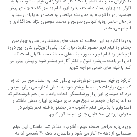
به گزارش مد و مه کاظم راست‌گفتار که کارگردانی فیلم «آشوب» را به 
تازگی به پایان رسانده است درباره این فیلم به مهر گفت: چندی پیش 
فیلمبرداری «آشوب» به مدیریت مرتضی پورصمدی به پایان رسید و 
در حال حاضر روزبه کلباسی تدوین و محمد موسوی نژاد صداگذاری را 
انجام می‌دهند.
وی با اشاره به این مطلب که طیف های مختلفی در سی و چهارمین 
جشنواره فیلم فجر حضور دارند، بیان کرد: یکی از ویژگی های این دوره 
از جشنواره فیلم فجر حضور طیف های مختلف سینماگران است که 
این امر باعث می‌شود تنوع و تکثر آثار نیز بیشتر شود و پیش بینی می 
کنم با فیلم های خوبی مواجه شویم.
کارگردان فیلم «عروس خوش‌قدم» یادآور شد: به اعتقاد من هر اندازه 
که تنوع تولیدات در سینما بیشتر شود به همان اندازه می توان امیدوار 
بود که سینمای ایران از ورشکستگی نجات یابد و من هم خوشحالم که 
به اندازه توان خودم در تنوع فیلم های سینمای ایران نقش داشتم و 
امیدوارم با پذیرش فیلم «آشوب» در جشنواره فیلم فجر بتوانم در 
معرض ارزیابی مخاطبان جدی سینما قرار گیرم.
وی درباره طراحی صحنه فیلم «آشوب» متذکر شد: داستان این فیلم 
سینمایی از دهه ۲۰ آغاز می شود و داستان تا دهه ۴۰ شمسی ادامه 