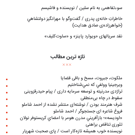
سوءتفاهمی به نام سلین / نویسنده و فاشیسم
خاطراتِ خانه‌ی پدری / گفت‌وگو با مهرانگيز دولتشاهي
(خواهرزاده‌ی صادق هدايت)
نقد سریالهای «ویوارد پاینز» و «ساوت‌کلیف»
تازه ترین مطالب
ملکوت، جبروت، مسخ و باقی قضایا
ويرجينيا وولفي كه نمي‌شناختيم
تراژدی مدرنیته و توسعه سرمایه داری / پیام حیدرقزوینی
سقوط در چاه بی‌منطقی
شرف هنرمند بودن / نوشته‌ای منتشر نشده از احمد شاملو
فروغ شاعره ای جستجوگر / احمد شاملو
«اوديسه»؛ بازآفريني مدرن هومر با امضاي كريستوفر نولان
تئوری تناقض براهنی
نويسنده خوب هميشه تازه‌كار است / پای صحبت شهريار