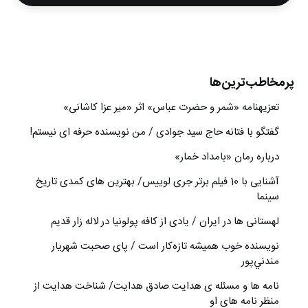
پرمخاطب‌ترین‌ها
تعزیه‎نامه‏ «شمر و حضرت عباس» اثر «میر عزا کاشانی»
گفتگو با فتانه حاج سید جوادی / من نویسنده حرفه ای نیستم!
درباره رمان «بامداد خمار»
آشنایی با 10 فیلم برتر جری لوییس/ بهترین های کمدی تاریخ
سینما
لهستانی ها در ایران / یادی از کافه پولونیا در لاله زار قدیم
نويسنده خوب هميشه تازه‌كار است / پای صحبت شهريار
مندني‌پور
نامه ها و مسئله ی هدایت صادق هدایت/ شناخت هدایت از
منظر نامه های او