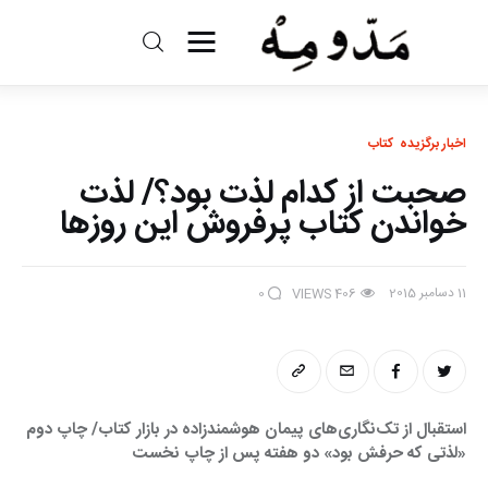
مد و مه
ادبیات
اخبار برگزیده
کتاب
صحبت از کدام لذت بود؟/ لذت
سینما
خواندن کتاب پرفروش این روزها
کتاب
11 دسامبر 2015
0
VIEWS
406
از اقالیم دگر
درباره ما
استقبال از تک‌نگاری‌های پیمان هوشمندزاده در بازار کتاب/ چاپ دوم 
«لذتی که حرفش بود» دو هفته پس از چاپ نخست