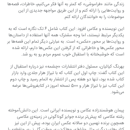
زندگی مانند «فراموشی» که کمتر به آنها فکر می‌کنیم، خاطرات، قصه‌ها 
و روایت‌هایی را ارائه کنم و از این طریق مواجهه جدیدی از این 
موضوعات را به خوانندگان ارائه کنم.
این نویسنده و عکاس افزود: این کتاب شامل 6 تک نگاره است که به 
یکدیگر مرتبط نیستند، اما وجه مشترک همه آنها استفاده از داستان‌ها 
و روایت‌ها بر محور «عکس» است. به عبارتی دیگر تمام این قصه‌ها بر 
محور عکس‌ها و خاطراتی که از گرفتن این عکس‌ها دارم، ارائه شده 
است که خوشبختانه با استقبال خوب عموم مردم رو به رو شد.
بهرنگ کیائیان، مسئول دفتر انتشارات «چشمه» نیز درباره استقبال از 
این کتاب گفت: چاپ اول این کتاب که با تیراژ هزار جلدی وارد بازار 
کتاب شده بود، تنها دو هفته پس از انتشار به اتمام رسید و چاپ دوم 
این کتاب نیز با تیراژ هزار و 500 نسخه امروز در کتابفروشی‌ها عرضه 
می‌شود.
پیمان هوشمندزاده عکاس و نویسنده ایرانی است. این دانش‌آموخته 
رشته عکاسی که پیش‌تر برنده جوایز گوناگونی در زمینه‌ی عکاسی 
همچون برنده نهمین دو سالانه عکس ایران بوده، پیش از این نیز 
کتاب‌های دیگری مثل «شاخ»، «هاکردن»، «وقت گل نی»، «نقطه» را 