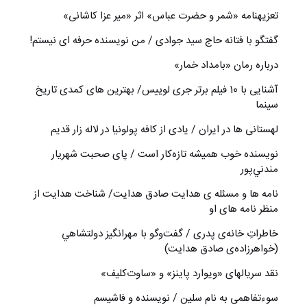
تعزیه‎نامه‏ «شمر و حضرت عباس» اثر «میر عزا کاشانی»
گفتگو با فتانه حاج سید جوادی / من نویسنده حرفه ای نیستم!
درباره رمان «بامداد خمار»
آشنایی با 10 فیلم برتر جری لوییس/ بهترین های کمدی تاریخ
سینما
لهستانی ها در ایران / یادی از کافه پولونیا در لاله زار قدیم
نويسنده خوب هميشه تازه‌كار است / پای صحبت شهريار
مندني‌پور
نامه ها و مسئله ی هدایت صادق هدایت/ شناخت هدایت از
منظر نامه های او
خاطراتِ خانه‌ی پدری / گفت‌وگو با مهرانگيز دولتشاهي
(خواهرزاده‌ی صادق هدايت)
نقد سریالهای «ویوارد پاینز» و «ساوت‌کلیف»
سوءتفاهمی به نام سلین / نویسنده و فاشیسم