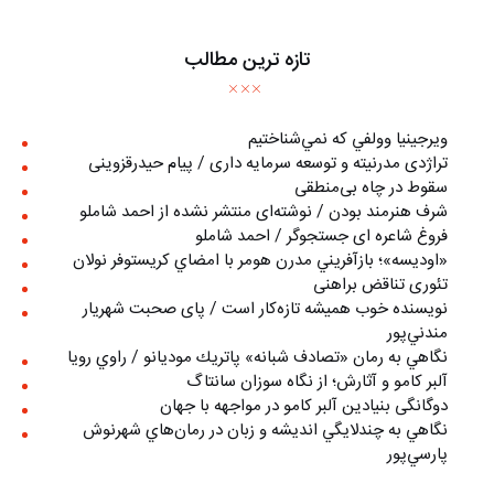
تازه ترین مطالب
ويرجينيا وولفي كه نمي‌شناختيم
تراژدی مدرنیته و توسعه سرمایه داری / پیام حیدرقزوینی
سقوط در چاه بی‌منطقی
شرف هنرمند بودن / نوشته‌ای منتشر نشده از احمد شاملو
فروغ شاعره ای جستجوگر / احمد شاملو
«اوديسه»؛ بازآفريني مدرن هومر با امضاي كريستوفر نولان
تئوری تناقض براهنی
نويسنده خوب هميشه تازه‌كار است / پای صحبت شهريار
مندني‌پور
نگاهي به رمان «تصادف شبانه» پاتريك موديانو / راوي رويا
آلبر کامو و آثارش؛ از نگاه سوزان سانتاگ
دوگانگی بنیادین آلبر کامو در مواجهه با جهان
نگاهي به چندلايگي انديشه و زبان در رمان‌هاي شهرنوش
پارسي‌پور