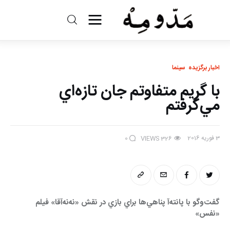
مد و مه
ادبیات
اخبار برگزیده
سینما
با گريم متفاوتم جان تازه‌اي
سینما
مي‌گرفتم
کتاب
3 فوریه 2016
0
VIEWS
326
از اقالیم دگر
درباره ما
گفت‌وگو با پانته‌آ پناهي‌ها براي بازي در نقش «نه‌نه‌آقا» فيلم 
«نفس» 