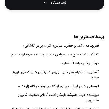
ثبت دیدگاه
پرمخاطب‌ترین‌ها
تعزیه‎نامه‏ «شمر و حضرت عباس» اثر «میر عزا کاشانی»
گفتگو با فتانه حاج سید جوادی / من نویسنده حرفه ای نیستم!
درباره رمان «بامداد خمار»
آشنایی با 10 فیلم برتر جری لوییس/ بهترین های کمدی تاریخ
سینما
لهستانی ها در ایران / یادی از کافه پولونیا در لاله زار قدیم
نويسنده خوب هميشه تازه‌كار است / پای صحبت شهريار
مندني‌پور