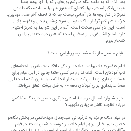
بود. الان كه به عقب نگاه مي‌كنم روزهايي كه با آنها بودم بسيار 
هيجان‌انگيز است. تنها نكته‌اي كه هنوز هم برايم مانده نگه داشتن 
تمركز در كنار بچه‌ها كار آساني نيست چراكه تا لحظه آخر صدا، دوربين، 
حركت هم آدم گرفتار ساكت بودن، سرجاي‌شان بودن و تفهيم پلان 
است. اين كار كمي سخت است. آدم در اين شرايط به تمركز احتياج 
دارد. اما چالش غريب و سختي است كه هنوز دوست دارم با آن 
كلنجار بروم.
  فيلم «نفس» از نگاه شما چطور فيلمي است؟
فيلم «نفس» يك روايت ساده از زندگي، افكار، احساس و لحظه‌هاي 
ناب كودكان است. شك ندارم هر كسي حتما جايي در اين فيلم براي 
همذات‌پنداري پيدا مي‌كند. البته از آنجا كه دنيا مدرن شده است اين 
همذات‌پنداري براي كودكان دهه ٦٠ به قبل بيشتر اتفاق مي‌افتد.
  در جشنواره امسال در چه فيلم‌هاي ديگري حضور داريد؟ لطفا كمي 
درباره تفاوت نقش‌هاي‌تان بگوييد؟
در فيلم «لاك قرمز» به كارگرداني سيدجمال سيدحاتمي در بخش نگاه‌نو 
حضور دارم. خيلي برايم فيلم خاص و دوست‌داشتني است. در فيلم 
«آااادت نمي‌كنيم» به كارگرداني ابراهيم ابراهيميان نيز با اينكه نقش 