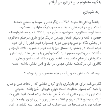
با گريم متفاوتم جان تازه‌اي مي‌گرفتم
  رها شهبازي
  پانته‌آ پناهي‌ها متولد ۱۳۵۶، بازيگر تئاتر و سينما و منشي صحنه 
است. وي در فيلم‌هاي «بوفالو»، «من ديگو مارادونا هستم»، 
«جينگو»، «خانوم»، «مواجهه»، «آن مرد را نكشيد» و «جشنواره‌ها» 
حضور داشته و ديپلم افتخار بهترين بازيگر براي بازي در فيلم «خانوم» 
در بخش نگاه نو سي‌ودومين دوره جشنواره فيلم فجر را از آن خود 
كرده است. در جشنواره امسال نيز با سه فيلم «نفس»، «لاك قرمز» و 
«آااادت نمي‌كنيم» حضور دارد. گفت‌وگويي با پناهي‌ها درباره نقش 
متفاوتش در فيلم «نفس» داشتيم. وي معتقد است تمرين‌هاي 
تئاتري‌اش در گذشته نقش مهمي در ايفاي اين نقش داشته است.
  چه شد كه نقش مادربزرگ در فيلم «نفس» را پذيرفتيد؟
فكر مي‌كنم براي هر بازيگري بازي كردن نقشي كه از لحاظ سن و سال 
با خود آدم بسيار متفاوت است خيلي هيجان‌انگيز باشد. به‌نوعي 
امتحان و تمرين جالبي است. گاهي وقت‌ها يادم است اتودهايي كه 
در تمرين‌هاي تئاتر مي‌زدم نقش بسيار پير را بازي كردن برايم خيلي 
جذاب بود و ساعت‌ها سر يك حركت گير مي‌كردم. البته نقشم در اين 