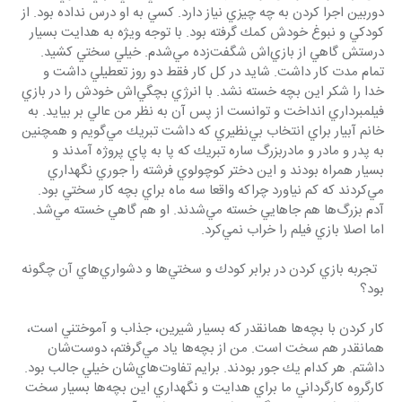
دوربين اجرا كردن به چه چيزي نياز دارد. كسي به او درس نداده بود. از 
كودكي و نبوغ خودش كمك گرفته بود. با توجه ويژه به هدايت بسيار 
درستش گاهي از بازي‌اش شگفت‌زده مي‌شدم. خيلي سختي كشيد. 
تمام مدت كار داشت. شايد در كل كار فقط دو روز تعطيلي داشت و 
خدا را شكر اين بچه خسته نشد. با انرژي بچگي‌اش خودش را در بازي 
فيلمبرداري انداخت و توانست از پس آن به نظر من عالي بر بيايد. به 
خانم آبيار براي انتخاب بي‌نظيري كه داشت تبريك مي‌گويم و همچنين 
به پدر و مادر و مادربزرگ ساره تبريك كه پا به پاي پروژه آمدند و 
بسيار همراه بودند و اين دختر كوچولوي فرشته‌ را جوري نگهداري 
مي‌كردند كه كم نياورد چراكه واقعا سه ماه براي بچه كار سختي بود. 
آدم بزرگ‌ها هم جاهايي خسته مي‌شدند. او هم گاهي خسته مي‌شد. 
اما اصلا بازي فيلم را خراب نمي‌كرد.
  تجربه بازي كردن در برابر كودك و سختي‌ها و دشواري‌هاي آن چگونه 
بود؟
كار كردن با بچه‌ها همانقدر كه بسيار شيرين، جذاب و آموختني است، 
همانقدر هم سخت است. من از بچه‌ها ياد مي‌گرفتم، دوست‌شان 
داشتم. هر كدام يك جور بودند. برايم تفاوت‌هاي‌شان خيلي جالب بود. 
كارگروه كارگرداني ما براي هدايت و نگهداري اين بچه‌ها بسيار سخت 