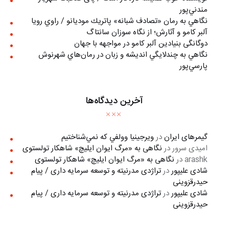
مندني‌پور
نگاهي به رمان «تصادف شبانه» پاتريك موديانو / راوي رويا
آلبر کامو و آثارش؛ از نگاه سوزان سانتاگ
دوگانگی بنیادین آلبر کامو در مواجهه با جهان
نگاهي به چندلايگي انديشه و زبان در رمان‌هاي شهرنوش
پارسي‌پور
آخرین دیدگاه‌ها
گیمرهای ایران
در
ويرجينيا وولفي كه نمي‌شناختيم
امیدی سرور
در
نگاهی به «مرگ ايوان ايليچ» شاهکار تولستوی
arashk
در
نگاهی به «مرگ ايوان ايليچ» شاهکار تولستوی
شادی علیپور
در
تراژدی مدرنیته و توسعه سرمایه داری / پیام
حیدرقزوینی
شادی علیپور
در
تراژدی مدرنیته و توسعه سرمایه داری / پیام
حیدرقزوینی