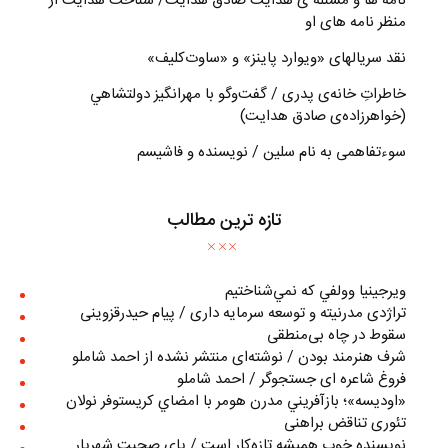
نامه ها و مسئله ی هدایت صادق هدایت/ شناخت هدایت از
منظر نامه های او
نقد سریالهای «ویوارد پاینز» و «ساوت‌کلیف»
خاطراتِ خانه‌ی پدری / گفت‌وگو با مهرانگيز دولتشاهي
(خواهرزاده‌ی صادق هدايت)
سوءتفاهمی به نام سلین / نویسنده و فاشیسم
تازه ترین مطالب
ويرجينيا وولفي كه نمي‌شناختيم
تراژدی مدرنیته و توسعه سرمایه داری / پیام حیدرقزوینی
سقوط در چاه بی‌منطقی
شرف هنرمند بودن / نوشته‌ای منتشر نشده از احمد شاملو
فروغ شاعره ای جستجوگر / احمد شاملو
«اوديسه»؛ بازآفريني مدرن هومر با امضاي كريستوفر نولان
تئوری تناقض براهنی
نويسنده خوب هميشه تازه‌كار است / پای صحبت شهريار