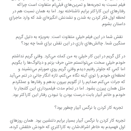
فيلم نسبت به تجربه‌ها و تمرين‌هاي قبلي‌ام متفاوت است چراكه 
رفتارهاي اين كاراكتر برايم ناشناخته بود. اما به همان نسبت هم در 
لحظه اول فكر كردن به شدن و نشدنش انگيزه‌اي شد كه وارد ماجراي 
داستان بشوم.
  نقش شما در اين فيلم خيلي متفاوت است. به‌ويژه به دليل گريم 
سنگين شما. چالش‌هاي بازي در اين نقش براي شما چه بود؟
در كل گريم در اين كار خيلي به من كمك مي‌كرد. وقتي گريم نداشتم 
خودم خيلي سخت مي‌توانستم حتي حرف بزنم و ديالوگ‌ها را بگويم. 
اما كمي كه جلوتر رفتيم ديدم وقتي گريم روي صورتم مي‌نشيند و 
لحظه‌اي خودم را توي آينه نگاه مي‌كنم، تازه انگار جاني در تنم مي‌آيد 
كه جرات مي‌كنم صدايم را از گلويم بيرون بدهم و رفتارها و عملكردم 
مثل همان پيرزن بشود. اما در تمام مدت فيلمبرداري اين كلنجار با 
خودم و خانم آبيار بابت درست بودن يا نبودن رفتار اين كاراكتر بود.
  تجربه كار كردن با نرگس آبيار چطور بود؟
تجربه كار كردن با نرگس آبيار بسيار برايم دلنشين بود. همان روزهاي 
اول فهميدم به خاطر اشراف‌‌شان به كاراكتري كه خودش خلقش كرده، 