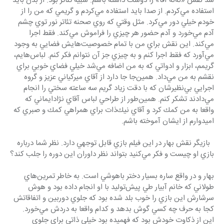
شد نقش «نه‌نه آقا» را دوست داشته باشم. شبيه تئاتر بود. از بدن بايد 
استفاده مي‌كردم. از صدا بايد استفاده مي‌كردم و گريمي كه من را از 
خودم خيلي دور مي‌كرد. مثل وقتي كه روي صحنه تئاتر نور توي چشم 
آدم مي‌خورد و آدم حضور هر چيزي را فراموش مي‌كند. فقط اجرا 
مي‌كند. اين نقش براي من با تمام خصوصيت‌هايش فضايي به وجود 
مي‌آورد كه فقط اجرا كنم و به چيزي جز آن نتوانم فكر كنم. لباس‌هايم، 
گريمم، ابزار و ادواتي كه به من اضافه مي‌شد خيلي فضاي خوبي براي 
نقشم به من مي‌داد. همين‌جا جا دارد از آقاي ميركياني عزيز و گروه 
اجرايي بي‌نظيرشان كه با دقت زياد گريم سه ساعته سختي را انجام 
مي‌دادند تشكر كنم. همين‌طور از طراحي لباس آقاي نژادايماني كه 
واقعا به من كمك كرد و آقاي نيك‌ذات براي همراهي كمك و صبري كه 
اميدوارم از ايشان آموخته باشم.
  بازيگر نقش بهار در اين فيلم بازي قابل توجهي دارد. نظر شما درباره 
بازي او چيست و فكر مي‌كنيد بتواند نظر داوران اين دوره را جلب كند؟
بهار و در واقع ساره بسيار دختر باهوشي است. به خاطر تمرين‌هاي 
طولاني كه خانم آبيار طي پيش‌توليد با او انجام داده بود و هوش 
سرشارش اين بازي را خوب بلد شده بود كه جلوي دوربين و اتفاقاتش 
كجا به حرف چه كسي گوش بدهد و كدام واقعا به دردش مي‌خورد. 
اين از ذكاوت خودش بود كه فهميده بود خيلي ذاتي براي جلوي 