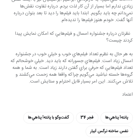
زيادي ندارم اما بسيار از آن كار لذت بردم. درباره تفاوت نقش‌ها 
نمي‌دانم چه بايد بگويم. ابتدا بايد فيلم‌ها را ديد تا بعد بتوان درباره 
آنها گفت. خودم هنوز فيلم‌ها را نديده‌ام.
  نظرتان درباره جشنواره امسال و فيلم‌هايي كه امكان نمايش پيدا 
كردند چيست؟
به هر حال به نظرم تعداد فيلم‌هاي خوب و خيلي خوب در جشنواره 
امسال زياد است. فيلم‌هاي جسورانه كه بايد ديد. خيلي خوشحالم كه 
تعداد فيلم‌هايي كه حرفي براي گفتن دارند زياد است. به شما و همه 
گروه‌ها خسته نباشيد مي‌گويم چراكه واقعا همه زحمت مي‌كشند و 
تلاش مي‌كنند. اين امر بسيار قابل احترام و ستايش است.
اعتماد
پانته‌آ پناهي‌ها
فجر 34
گفت‌وگو با پانته‌آ پناهي‌ها
نفس ساخته نرگس آبیار