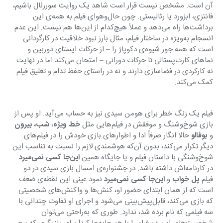
آن است. مشخص نیست قرار است شاهد یک روایت سوررئال باشیم، 
فانتزی، ابزورد یا رئالیستی. چون حال‌وهوای فیلم به همه‌ی این 
برداشت‌ها راه می‌دهد و عملاً هیچ‌کدام از این‌ها هم نیست. این عدم 
انسجام به‌ویژه در ساختار فیلم، مثال بارز نبود خلاقیت در کارگردانی 
است که همه جور شیوه‌ی دکوپاژ را – از حرکات ایستای دوربین و 
نماهای کارت‌پستالی تا حرکات دورانی – امتحان می‌کند اما در نهایت 
نه کارکردی در فضاسازی دارند و نه در راستای حفظ تدام و تعلیق فیلم 
کمک می‌کند.
فیلم یک زنگ خطر برای هومن سیدی نیز به حساب می‌آید. او پس از 
بازی شوخ‌وشنگ و موفقش در فیلم‌هایی مثل 
خط ویژه
، 
شب­، بیرون
و 
بوفالو 
حالا انگار صرفاً ادا و اطوارهای بازی خودش­ را در فیلم‌های 
دیگر تکرار می‌کند، بدون آن‌که هوشمندی لازم را نسبت به تناسب این 
شوخ‌وشنگی با داستان فیلم و یا جایگاه همین 
این‌جا کسی نمی‌میرد
در کارنامه‌اش داشته باشد. در جشنواره‌ی امسال بازی سیدی در دو 
فیلم 
پل خواب
 و 
این‌جا کسی نمی‌میرد
 نمود عینی این نقطه‌ی ضعف 
است که از همان ابتدای حضور او، کنش‌ها و واکنش‌های شخصیتی 
که بازی می‌کند، قابل‌پیش‌بینی می‌شود و اجرای او تفاوت چندانی با 
سه فیلمی که نام برده شد، ندارد. طوری که به‌راحتی می‌توان 