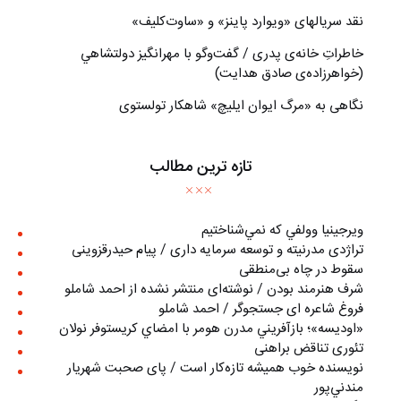
نقد سریالهای «ویوارد پاینز» و «ساوت‌کلیف»
خاطراتِ خانه‌ی پدری / گفت‌وگو با مهرانگيز دولتشاهي
(خواهرزاده‌ی صادق هدايت)
نگاهی به «مرگ ايوان ايليچ» شاهکار تولستوی
تازه ترین مطالب
ويرجينيا وولفي كه نمي‌شناختيم
تراژدی مدرنیته و توسعه سرمایه داری / پیام حیدرقزوینی
سقوط در چاه بی‌منطقی
شرف هنرمند بودن / نوشته‌ای منتشر نشده از احمد شاملو
فروغ شاعره ای جستجوگر / احمد شاملو
«اوديسه»؛ بازآفريني مدرن هومر با امضاي كريستوفر نولان
تئوری تناقض براهنی
نويسنده خوب هميشه تازه‌كار است / پای صحبت شهريار
مندني‌پور