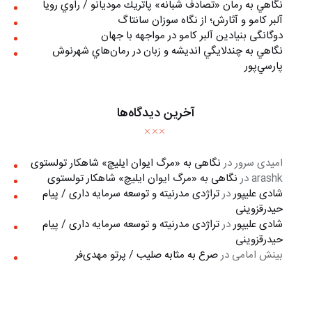
نگاهي به رمان «تصادف شبانه» پاتريك موديانو / راوي رويا
آلبر کامو و آثارش؛ از نگاه سوزان سانتاگ
دوگانگی بنیادین آلبر کامو در مواجهه با جهان
نگاهي به چندلايگي انديشه و زبان در رمان‌هاي شهرنوش
پارسي‌پور
آخرین دیدگاه‌ها
امیدی سرور
در
نگاهی به «مرگ ايوان ايليچ» شاهکار تولستوی
arashk
در
نگاهی به «مرگ ايوان ايليچ» شاهکار تولستوی
شادی علیپور
در
تراژدی مدرنیته و توسعه سرمایه داری / پیام
حیدرقزوینی
شادی علیپور
در
تراژدی مدرنیته و توسعه سرمایه داری / پیام
حیدرقزوینی
بینش امامی
در
صرع به مثابه صلیب / پرتو مهدی‌فر