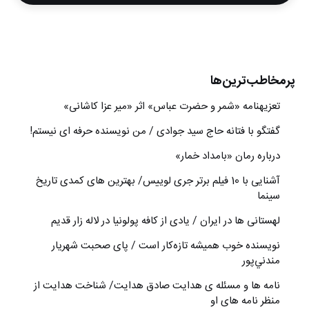
پرمخاطب‌ترین‌ها
تعزیه‎نامه‏ «شمر و حضرت عباس» اثر «میر عزا کاشانی»
گفتگو با فتانه حاج سید جوادی / من نویسنده حرفه ای نیستم!
درباره رمان «بامداد خمار»
آشنایی با 10 فیلم برتر جری لوییس/ بهترین های کمدی تاریخ
سینما
لهستانی ها در ایران / یادی از کافه پولونیا در لاله زار قدیم
نويسنده خوب هميشه تازه‌كار است / پای صحبت شهريار
مندني‌پور
نامه ها و مسئله ی هدایت صادق هدایت/ شناخت هدایت از
منظر نامه های او