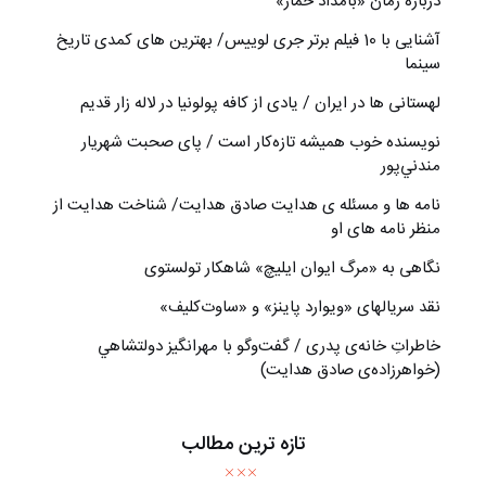
درباره رمان «بامداد خمار»
آشنایی با 10 فیلم برتر جری لوییس/ بهترین های کمدی تاریخ
سینما
لهستانی ها در ایران / یادی از کافه پولونیا در لاله زار قدیم
نويسنده خوب هميشه تازه‌كار است / پای صحبت شهريار
مندني‌پور
نامه ها و مسئله ی هدایت صادق هدایت/ شناخت هدایت از
منظر نامه های او
نگاهی به «مرگ ايوان ايليچ» شاهکار تولستوی
نقد سریالهای «ویوارد پاینز» و «ساوت‌کلیف»
خاطراتِ خانه‌ی پدری / گفت‌وگو با مهرانگيز دولتشاهي
(خواهرزاده‌ی صادق هدايت)
تازه ترین مطالب