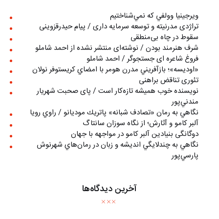
ويرجينيا وولفي كه نمي‌شناختيم
تراژدی مدرنیته و توسعه سرمایه داری / پیام حیدرقزوینی
سقوط در چاه بی‌منطقی
شرف هنرمند بودن / نوشته‌ای منتشر نشده از احمد شاملو
فروغ شاعره ای جستجوگر / احمد شاملو
«اوديسه»؛ بازآفريني مدرن هومر با امضاي كريستوفر نولان
تئوری تناقض براهنی
نويسنده خوب هميشه تازه‌كار است / پای صحبت شهريار
مندني‌پور
نگاهي به رمان «تصادف شبانه» پاتريك موديانو / راوي رويا
آلبر کامو و آثارش؛ از نگاه سوزان سانتاگ
دوگانگی بنیادین آلبر کامو در مواجهه با جهان
نگاهي به چندلايگي انديشه و زبان در رمان‌هاي شهرنوش
پارسي‌پور
آخرین دیدگاه‌ها