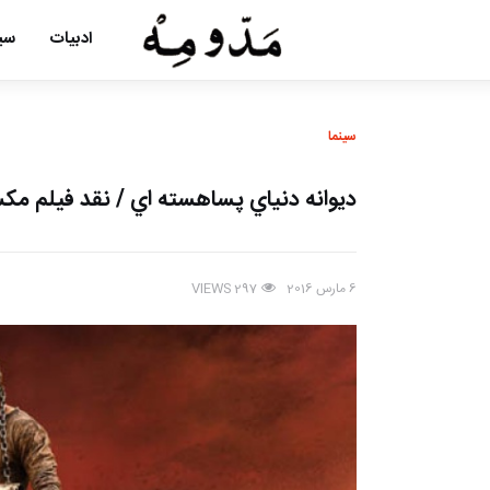
ادبیات
سین
سینما
ديوانه دنياي پساهسته اي / نقد فیلم مک
6 مارس 2016
VIEWS
297