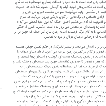
ا به اثري جذاب بدل كرده است تا مخاطب با همذات پنداري سينماگونه به تماشاي 
خشونت جنگ آب بنشيند؟ به جرأت مي‌توان گفت كه سكانس‌هاي اوليه فيلم به گونه‌اي تصوير شده‌اند كه اهميت 
حادثه پيش رو را بر ديدگان تماشاگر مي‌گشايند. در سكانس اوليه مي‌گويد«اسم من مكسه، دنياي من خون و 
آتشه»در همين سكانس‌هاي آغازين از زبان افرادي ناشناس ديالوگ‌هايي از گلوي تاريكي بيرون مي‌آيند كه شرح 
دنياي ديوانه مكس هستند. «به خاطر نفت و گازوييله كه آدم مي‌كشيم احمق. جنگ آبه توي دنيا قحطي مي‌آيد.» 
مكس پليسي بوده است كه اصلاح و هدف انسان‌دوستانه‌اي در ذهنش مي‌پرورانده است. مكس، اكنون از جنگي 
جان سالم به در برده كه توده‌هاي انساني را به كام مرگ فرستاده است. زمان بيان اين جمله كه جهان بر اثر 
در مي‌آيند و در اين نماست كه درختان ارزش برابر با انسان مي‌يابند و بسيار تاثيرگذار در حكم تمثيل جهاني هستند 
كه در آن مرگ درختانش مرگ انسان‌هاست. تصوير و كلام در كمترين زمان در هم مي‌آميزند تا يك دنياي ديوانه را 
توصيف كنند كه بشر با سلاح هسته‌اي آفريده است. در دنياي پساجنگ هسته‌اي، گوشت و استخوان‌ها ضعيف و 
متلاشي شده‌اند. اينها همان كلام‌هايي بودند كه همراه تصوير تا حدودي توانستند جهان پسا هسته‌اي و جنگ نفت و 
آب رو توصيف كنند. سكانسي را به ياد بياوريم كه از طريق سه نما آثار دهشتناك دنياي ديوانه پساهسته‌اي را به 
تصوير مي‌كشد. نماي اول، جايي است كه در آن بعد از ديالوگ‌هاي بيان شده درباره نابودگري درگيري‌هاي هسته‌اي، 
مكس رو به افقي گسترده مي‌نگرد و سپس دوربين آرام جرج ميلر مارمولك دوسري را نمايش مي‌دهد كه حاصل 
اختلالات ژنتيكي ناشي از آسيب‌هاي مزمن جنگ هسته‌اي است و ديگري نمايي است كه در آن مكس در اين دنياي 
هسته‌اي حالتي وحشي صفت پيدا كرده است كه به خوردن مارمولك آن هم به طرزي وحشيانه مشغول مي‌شود و 
دگرگوني رواني وتغيير ذائقه‌هاي سالم انساني در همان آغاز فيلم و از راه سوسمار خوردن مكس به شيوه هنرمندانه‌اي 
 دلالتي روشن دارد بر وجود قحطي شديد غذايي ناشي از مرگ 
دامداري و سرزمين‌هاي زراعي. البته اين نما هم خود نماي ديگري را به دنبال مي‌آورد كه مكمل آن است و آن هم 