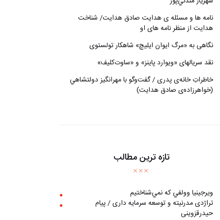
شهريار مندني‌پور
نامه ها و مسئله ی هدایت صادق هدایت/ شناخت
هدایت از منظر نامه های او
نگاهی به «مرگ ايوان ايليچ» شاهکار تولستوی
نقد سریالهای «ویوارد پاینز» و «ساوت‌کلیف»
خاطراتِ خانه‌ی پدری / گفت‌وگو با مهرانگيز دولتشاهي
(خواهرزاده‌ی صادق هدايت)
تازه ترین مطالب
ويرجينيا وولفي كه نمي‌شناختيم
تراژدی مدرنیته و توسعه سرمایه داری / پیام
حیدرقزوینی