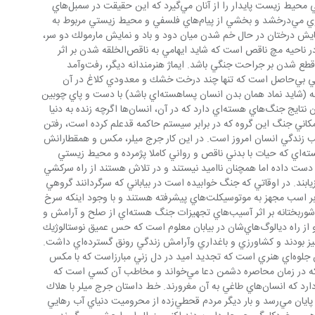
برخورداري از وجود تن و رواني سالم و حتي محيط زيست پايدار را از آنان مي‌گيرد كه اين حقيقت در سمبل‌هاي 
فيلم جرج ميلر به روش فوق‌العاده تاثير‌گذاري مي‌درخشد و بخشي از پيام‌هاي فلسفي و محيط زيستي مربوط به 
ساهسته‌اي را بازگو مي‌كند. نمايش درختان در حال خم شدن ميان دود و باد و نمايش مارمولك دو سر، 
همچنين زني مبارز كه يكي از دست‌هايش در ناحيه مچ ناقص است كه شايد ايهامي به ناقص‌الخلقه شدن بر اثر 
اختلالات ژنتيكي ناشي از جنگ هسته‌اي يا قطع شدن بر جراحت جنگي باشد. ايماژ هنرمندانه ديگر، رفت‌وآمد 
موجودات عجيب و غول‌پيكر در محيط‌زيستي بي‌حاصل است كه تنها چند درخت خشك و معدودي كلاغ در آن 
زندگي مي‌كنند. اين موجودات عجيب الخلقه (شايد نماد همان بدن انسان پساهسته‌اي باشد) با دست و پاي چوبين 
در سرزميني راه مي‌روند كه اشاره‌اي به همان نتايج جنگ‌هاي هسته‌اي دارد كه در آن، انسان‌ها اگرچه زنده به دنيا 
ن مكاني جنگ اين گروه كه در برابر سيستم حاكمه قدعلم كرده است، رفتن 
ب زندگي انسان امروز است. در اين كار جرج ميلر، مكس و همقطارانش 
با وجود اينكه مي‌دانند در اين دنياي پساهسته‌اي كه حيات با بدني ناقص و رواني كاملا پژمرده و محيط زيستي 
ست داده اما همچنان نااميد نيستند و در تلاش هستند از راه سركشي 
ازيابند. در اوقاتي كه جنگ خوابيده است در بياباني كه سرگردانند گروهي 
از سرخ‌پوستان را مي‌بينيم كه به جاي سوار بر اسب مجهز به موتوسيكلت‌هاي پيشرفته هستند و با وجود اينكه سرخ 
پوستان هم از تكنولوژي منتفع مي‌شوند اما شوربختانه بر اثر آسيب‌هاي تجهيزات جنگ هسته‌اي از صلح و آرامش و 
محيط زيست و كشاورزي بهره‌مند نيستند و از راه ديالوگ‌هاي‌شان در بيابان معلوم است كه حس عميق نوستالوژيك 
براي گذشته‌اي دارند كه آن زمين‌ها حاصلخيز بودند و كشاورزي و باغداري وآرامش زندگي رونق گسترده‌اي داشت. 
اما نمايش تابش قرص خورشيد در آن بيابان جلوه‌اي هنري است كه تجديد اميد در دل زني مبارزاست كه با مكس 
هدايت شورش را برعهده دارد. زني رنجور كه در زمان محاصره دشمن دعا مي‌خواند و مخاطب آن كسي است كه 
مي‌شنود و قدرتي فراتر از تجهيزات نظامي دارد كه انسان‌هاي طاغي به آن مغرورند. خط داستان جرج ميلر با هلاك 
شدن جو تبهكار و نابودي‌ دار و دسته‌اش به پايان مي‌رسد و بار ديگر مردم قحطي‌زده از محروميت دنياي آب رهايي 