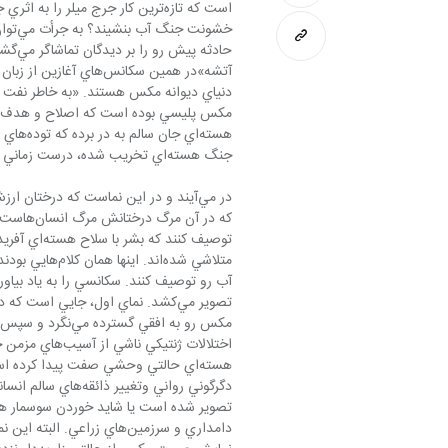
است كه تازه‌ترين كار جرج ميلر ر
هسته‌اي 
جنگ هسته‌اي تخريب شده، درست زماني است كه درختاني درميان توفان و دود به نمايش
تصوير شده است يا شايد خوردن سوسمار هم