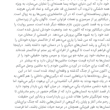
گشوده مي‌شود كه نشانه‌هاي بارزي در بطن خود دارد كه اين دنياي ديوانه پسا هسته‌اي را نمايان مي‌سازد، به ويژه 
نمايي كه در آن، گلخانه‌اي سرسبز در دل آن همه خشكي با ثروت آب انحصاري قد علم مي‌كند و نماد قدرتي هرچند 
موقت يك سيستم سرمايه‌دار غربي در همان جهان پساهسته‌اي است كه در آن حاصلخيزي زمين‌ها رو به زوال است. 
ايي فقر افتاده‌اند، اما دربار ديكتاتور پر از سرسبزي و نعمات فراوان است. ناگهان يكي از زيردستان 
است و به قصد تامين بنزين عازم منطقه ديگر شده است، مسير روايت را 
زند. او خود از زير دستان ديكتاتور بوده كه اكنون به ضد وضعيت خودش تبديل شده است. 
وضعيت حاكم به سمتي در حركت است كه ضد خود را به شيوه هگلي پرورش مي‌دهد. در قسمتي از سخنان مرد 
كريه‌المنظر كه به گونه‌اي خداگونه رفتار مي‌كند، آمده بود كه من شما را ياري مي‌دهم كه از خاكستر دوباره خودتان را 
بازيابيد. او شير مادران را هم غصب مي‌كند تا زندگي و رشد انسان‌هاي ديگري را در دستان خود داشته باشد. دراينجا 
به طرز ناخواسته با ديكتاتوري خودش زمينه‌اي فراهم كرده است تا گروهي از افرادي كه زير ستم او خاكستر شده‌اند 
ساني و سخيف خود زير سايه جو پي ببرند و سپس وجود حقيقي خود را از 
طريق مبارزه بازيابند. دنيايي كه در آن خون انسان‌ها به اندازه قيمت سوخت ماشين‌ها ارزش دارد و نه بيشتر. در 
اينجا سخن يكي از سربازان را به ياد بياوريم كه گفت براي حركت در آوردن ماشين خودم را به ماشين وصل مي‌كنم. 
به علت موفقيت در فرار از دست يورش بران اكنون مدتي از جنگ گذشته و وقفه‌اي ايجاد شده است. اما در اين 
مدت هم تانكر آب به گونه‌اي نماد منابع پرآبي مثل رودخانه‌ها يا درياهايي است كه درگيري‌هاي داخلي را هم گاهي به 
دنبال مي‌آورد. مكس ديوانه هم با كساني كه در يك جبهه بودند به خاطر آب آشاميدني در آن برهوت درگير مي‌شود اما 
بعدها با بيداري از تهديد وضع موجود دوباره عليه دشمن مشترك يكي مي‌شوند. در ميان آنها، زني باردار وجود دارد 
و هر چند يك‌بار با نمايش موجوديت زن باردار قصد اشاره به انسان‌هايي دارد كه از هنگام حضور در رحم مادرشان تا 
مرگ، در جنگ و ناامني به سر مي‌برند. البته وجه غم‌انگيزتر ماجرا هلاك شدن زن بارداراست و يادآور اين حقيقت 
است كه جنگ سبب شده است تا زندگي در رحم مادر آغاز و پايان راه گروهي از انسان‌هايي باشد كه جنگ براي‌شان 
رقم زده است. در عصر جنگ، ممكن است انسان‌ها به طور فيزيكي همچنان در عرصه حيات نمايان باشند، اما فرصت 