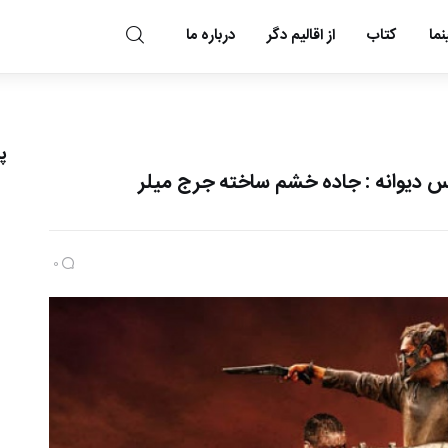
ما
کتاب
از اقالیم دگر
درباره ما
مد و مه
پ
س دیوانه : جاده خشم ساخته جرج میلر
0