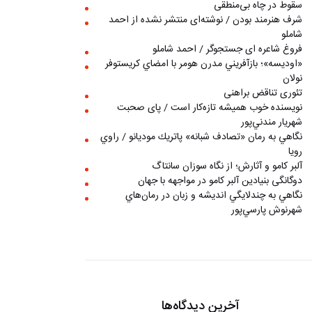
سقوط در چاه بی‌منطقی
شرف هنرمند بودن / نوشته‌ای منتشر نشده از احمد
شاملو
فروغ شاعره ای جستجوگر / احمد شاملو
«اوديسه»؛ بازآفريني مدرن هومر با امضاي كريستوفر
نولان
تئوری تناقض براهنی
نويسنده خوب هميشه تازه‌كار است / پای صحبت
شهريار مندني‌پور
نگاهي به رمان «تصادف شبانه» پاتريك موديانو / راوي
رويا
آلبر کامو و آثارش؛ از نگاه سوزان سانتاگ
دوگانگی بنیادین آلبر کامو در مواجهه با جهان
نگاهي به چندلايگي انديشه و زبان در رمان‌هاي
شهرنوش پارسي‌پور
آخرین دیدگاه‌ها