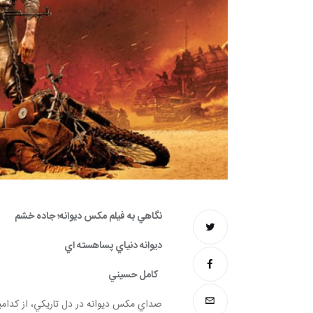
نگاهي به فيلم مكس ديوانه؛ جاده خشم
ديوانه دنياي پساهسته اي
  كامل حسيني