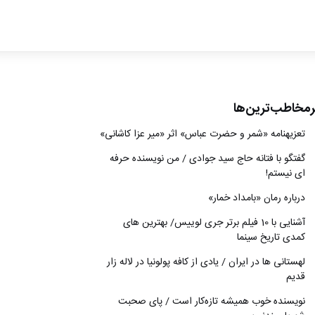
ادبیات
سینما
کتاب
رمخاطب‌ترین‌ها
از اقالیم دگر
تعزیه‎نامه‏ «شمر و حضرت عباس» اثر «میر عزا کاشانی»
درباره ما
گفتگو با فتانه حاج سید جوادی / من نویسنده حرفه
ای نیستم!
درباره رمان «بامداد خمار»
آشنایی با 10 فیلم برتر جری لوییس/ بهترین های
کمدی تاریخ سینما
لهستانی ها در ایران / یادی از کافه پولونیا در لاله زار
قدیم
نويسنده خوب هميشه تازه‌كار است / پای صحبت