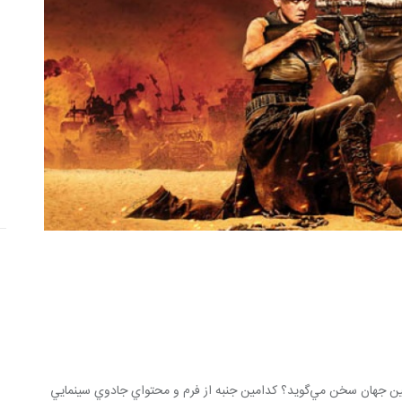
صداي مكس ديوانه در دل تاريكي، از كدامين جهان سخن مي‌گويد؟ كدامين جنبه از فرم و محتواي جادوي سينمايي 