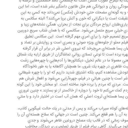
ت مكس از حالتي زاويه‌دار نزديك به نيمرخ صورت مكس است كه چشماني كاملا خشمگين و گرسنه با 
ودگي روان و ديوانگي هم مثل طاعون دامنگير بشر شده است، اما اين 
ديوانگي به پديده‌اي مبهم تبديل شده است و به گونه‌اي مضحك حتي خودش (مكس) نمي‌داند چه كسي به اين 
ديوانگي مبتلا است؛ او كه مدافع هدف و حقيقت است يا ديگراني كه خون و آتش برپا مي‌كنند؟ البته سكانس به 
زبان آوردن اين كلمات و خوردن مارمولك و ياري‌طلبان ارواح مردگان براي نجات از بحران، همگي نشانه‌هاي زيبا و 
معناداري هستند كه بلافاصله با سكانس بعدي خيلي سريع متصل مي‌شود. سكانسي كه با همان شتاب سريع دوربين 
كه مكس خيلي سريع تصميم خود را براي امري مهم گرفته است. اين سكانس تعليق 
مهمي بر ادامه روايت و پيرنگ فيلم است. فيلم مملو از جلوه‌هاي ويژه صوتي و بصري است و روايتش بر تضاد و 
كشمكش دو نيروي سياه و سفيد در اين جهان پسا هسته‌اي مي‌چرخد كه نيروي اصلي شر در برابر آن قرار گرفته 
هره برده است تا نوعي تسلاي رواني تماشاگران از طريق ارايه يك شمائل 
تنفرآور از نيروي اصلي شر را فراهم سازد؛ يعني معمولا ما در عالم تخيل، ديكتاتورها را آدم‌هايي با چهره‌هايي زشت 
ذابيت ظاهري در چهره يك شرور، ما همچنان آگاهانه يا به طور ناخودآگاه 
ب خودش مشاهده كنيم، بلكه اشتياق شديد داريم كه او را با چهره شيطاني 
مشاهده كنيم. «جو»هم كه سر منشأ نيروي شر است با چنين هياتي در فيلم، چهره‌آرايي مي‌شود و افعال شرش هم 
فاهيم و آموزه‌هاي ديني است. مردي كه مردم را برده خود ساخته است. او سخنان خود را اين گونه 
آغاز مي‌كند: «من ناجي مردم هستم و به مردم كمك مي‌كنم تا خود را دوباره از خاكستر از نو بسازند.» چنين غروري 
دو چندان مردم قحطي زده را هم براي لحظه‌هاي كوتاه سيراب مي‌كند و پس از مدتي در يك حالت غيبگويي كاذب، 
آب جاري را به بهانه عدم اعتياد و وابستگي به آن را هم قطع مي‌كند. چنين است در جهاني كه سلاح هسته‌اي آن را 
نابود كرده است، ديكتاتورها به قول يك فيلسوف زماني كه در قالب يك مصلح دروغين ظاهر مي‌شوند و جدي 
مي‌شوند تا چه اندازه، شكلي كمدي هم به خود مي‌گيرند. گاهي پيام فيلم از طريق تصاويري بر ديدگان مخاطب 