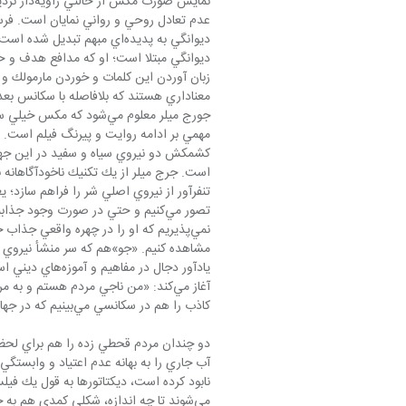
نمايش صور
عدم تعادل روحي و رواني نمايان است. فرس
جورج ميلر معلوم مي‌شود 
است. جرج ميلر از يك تكنيك ناخودآگاهانه ب
تصور مي‌كنيم و حتي در صورت وجود ج
نمي‌پذيريم كه او را در چهره واقعي جذا
يادآور دجال در م
كاذب را هم در سكانسي مي‌بينيم كه در جهان پسا هسته‌اي ثروت اصلي كه همان آب است در اختيار دارد و با منتي