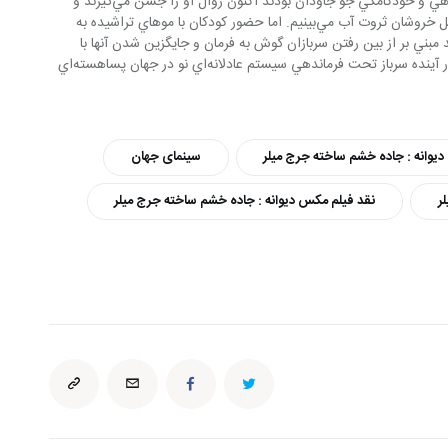
مي‌يابند. كارگران و مادراني كه تحت فرماندهي و خودكامگي جو جاودان بودند اكنون زوال او را جشن مي‌گيرند و 
احساس همين رهايي را در جاري شدن سيل خروشان ثروت آب مي‌بينيم. اما حضور كودكان با موهاي تراشيده به 
 مبني بر از بين رفتن سربازان گوش به فرمان و جايگزين شدن آنها با 
نسلي نونهال كه با مرگ جو تازه مي‌آيند تا در آينده سرباز تحت فرماندهي سيستم عادلانه‌اي نو در جهان پساهسته‌اي 
یوانه : جاده خشم ساخته جرج میلر
سینمای جهان
ر
نقد فیلم مکس دیوانه : جاده خشم ساخته جرج میلر