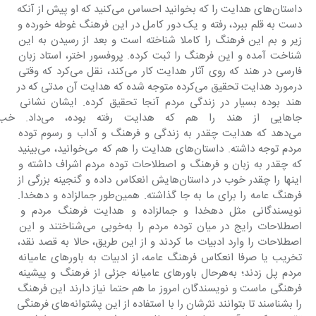
داستان‌های هدایت را که بخوانید احساس می‌کنید که او پیش از آنکه 
دست به قلم ببرد، رفته و یک دور کامل در این فرهنگ غوطه خورده و 
زیر و بم این فرهنگ را کاملا شناخته است و بعد از رسیدن به این 
شناخت آمده و این فرهنگ را ثبت کرده. پروفسور اختر، استاد زبان 
فارسی در هند که روی آثار هدایت کار می‌کند، نقل می‌کرد که وقتی 
درمورد هدایت تحقیق می‌کرده متوجه شده که هدایت آن مدتی که در 
هند بوده بسیار در زندگی مردم آنجا تحقیق کرده. ایشان نشانی 
جاهایی از هند را هم که 
می‌دهد که هدایت چقدر به زندگی و فرهنگ و آداب و رسوم توده 
مردم توجه داشته. داستان‌های هدایت را هم که می‌خوانید، می‌بینید 
که چقدر به زبان و فرهنگ و اصطلاحات توده مردم اشراف داشته و 
اینها را چقدر خوب در داستان‌هایش انعکاس داده و گنجینه بزرگی از 
فرهنگ عامه را برای ما به جا گذاشته. همین‌طور جمالزاده و دهخدا. 
نویسندگانی مثل دهخدا و جمالزاده و هدایت فرهنگ مردم و 
اصطلاحات رایج در میان توده مردم را به‌خوبی می‌شناختند و این 
اصطلاحات را وارد ادبیات ما کردند و از این طریق، حالا به قصد نقد، 
تخریب یا صرفا انعکاس فرهنگ عامه، از ادبیات به باورهای عامیانه 
مردم پل زدند؛ به‌هرحال باورهای عامیانه جزئی از فرهنگ و پیشینه 
فرهنگی ماست و نویسندگان امروز ما هم حتما نیاز دارند این فرهنگ 
را بشناسند تا بتوانند نثرشان را با استفاده از این پشتوانه‌های فرهنگی 