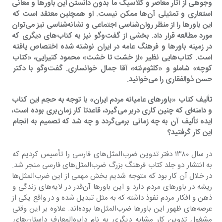
وجوهی از آثار معاصر و کلاسیک ما بدون دانستن این باورها و معانی 
استعاری و تمثیلی آن‌ها ممکن نیست. او همچنین معتقد است که 
این باورها را از منظر روان‌شناسی اجتماعی و نشانه‌شناسی نیز می‌توان 
مورد مطالعه قرار داد. بخشی از گفت‌وگو نیز به کتاب‌های دیگری که 
در زمینه باورها و فرهنگ عامه در ایران نوشته شده اختصاص یافته 
است. کتاب‌هایی نظیر «از خشت تا خشت» محمود کتیرایی، «کتاب 
کوچه» شاملو و «کلثوم‌ننه» آقا جمال خوانساری. گفت‌وگو با دکتر 
حسن ذوالفقاری را می‌خوانید.
‌تألیف کتاب «باورهای عامیانه مردم ایران» با توجه به حجم این کتاب 
و دامنه‌ای که چنین کاری دربر می‌گیرد، قاعدتا کار زمان‌بری بوده است، 
ایده تألیف آن به چه زمانی برمی‌گردد و چه شد که تصمیم به انجام 
این کار گرفتید؟
در سال ١٣٨٠ دفتر تدوین ضرب‌المثل‌های فارسی را تأسیس کردیم که 
به انتشار دو جلد کتاب فرهنگ بزرگ ضرب‌المثل‌های فارسی منجر شد. 
در خلال آن کار بود که متوجه شدیم بخش مهمی از این ضرب‌المثل‌ها 
ریشه در باورهای مردم دارد و این باورها آن‌قدر در لایه‌های زندگی و 
ذهن و افکار مردم نفوذ داشته که به مثل تبدیل شده و در واقع یکی از 
عرصه‌های ظهور این باورها ضرب‌المثل‌ها بوده‌اند. علاوه بر این وقتی 
مشغول تدوین کار مشابه دیگری به نام دایره‌المعارف داستان‌های 