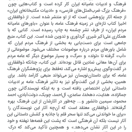
فرهنگ و ادبیات عامیانه ایران کار کرده است و کتاب‌هایی چون 
«فرهنگ بزرگ ضرب‌المثل‌های فارسی» و «ادبیات مکتبخانه‌ای ایران» 
از جمله آثار پژوهشی است که از او منتشر شده است. از ذوالفقاری 
اخیرا کتاب تازه‌ای در زمینه فرهنگ عامه، با عنوان «باورهای عامیانه 
مردم ایران» از طرف نشر چشمه به چاپ رسیده است. کتابی که با 
همکاری علی‌اکبر شیری گردآوری و تدوین شده است. این کتاب، منبع 
جامعی است برای دست‌یابی به بخشی از فرهنگ مردم ایران که 
شامل باورهای مردم درباره موضوعات مختلف می‌شود. موضوعاتی از 
«آب» گرفته تا «تولد» و «مرگ» و بسیار موضوع دیگر که عامه مردم 
برای آن‌ها معانی نمادین قائل بوده‌اند. این کتاب، چنانکه ذوالفقاری 
در گفت‌وگوی پیش‌رو اشاره می‌کند، نه‌فقط برای پژوهشگران فرهنگ 
عامه، که برای داستان‌نویسان نیز می‌تواند منبعی کارآمد باشد. برای 
همین، بخشی از این گفت‌وگو نیز به تاثیر فرهنگ عامه بر ادبیات 
داستانی ایران اختصاص یافته است و به اینکه نویسندگانی چون 
جمالزاده، هدایت، دهخدا، ساعدی، آل‌احمد، چوبک، دولت‌آبادی، احمد 
محمود، سیمین دانشور و… چه‌طور در آثارشان از این فرهنگ بهره 
گرفته‌اند. ذوالفقاری معتقد است که آن‌چه آثار این نویسندگان را 
«برای ما خواندنی می‌کند تنها سحر قلم یا جاذبه و کشش داستانی این 
آثار نیست بلکه آن فرهنگی است که پشت این قصه‌ها نهفته و خود 
را در این آثار نشان می‌دهد.» و همچنین تأکید می‌کند که درک 