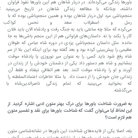
باورها زندگی می‌کرده‌اند. در دربار شاهان هم این باورها نفوذ فراوان 
داشته، چنانکه با مطالعه زندگی
منجم‌باشی مرد اول دربار شاهان بوده و همین منجم‌باشی بوده که با 
رمل و اسطرلاب سعد و نحس کواکب ر
می‌کرده که مثلا چه ساعتی باید به جنگ رفت و پادشاه الان باید فلان 
کار را بکند یا نه. داستان‌های فراوانی هم از این منجم باشی‌ها به جا 
مانده. مثل داستان منجم‌باشی یزدی در دوره شاه عباس که طوفان 
عظیمی را پیش‌بینی کرده بود و بعد گفته بود برای اینکه این بلا از سر 
شاه رفع شود باید کسی را به عنوان میر نوروزی یا پادشاه موقت 
بنشانیم و شاه هم دستور داد یکی از دشمنان خودش را از زندان در 
آورند و او را پادشاه موقت کنند. بعد هم اتفاقی نیفتاد و فقط آن 
زندانی جان خودش را از دست داد. یا مثلا خاطرات اعتماد‌السلطنه را 
که بخوانید می‌بینید که تمام 
می‌گذشته.
‌به ضرورت شناخت باورها برای درک بهتر متون ادبی اشاره کردید. از 
این لحاظ آیا می‌توان گفت که شناخت باورها برای نقد و تفسیر متون 
هم لازم است؟
بله، اصلا یکی از فایده‌های شناخت این باورها در نشانه‌شناسی متون 
است. چون خود این باورها پر از نشانه هستند و برای همین آنهایی 