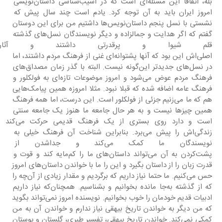
بله، اتفاقا این مسئله‌ای است که در آسیب‌شناسی داستان‌نویسی 
امروز ایران باید به آن توجه کرد. یادم است چند سال پیش که 
نشستی با نسل پنجم داستان‌نویس‌ها داشتیم من برای این دوستان 
گفتم که اگر هدایت و جمالزاده و دیگر نویسندگان نسل‌های گذشته 
قلم شیوا و پرقدرتی داشتند و آثارش
اصلی‌اش این بود که آنها پشتوانه‌ای غنی از فرهنگ مردم داشتند، اما 
در نسل‌های جدیدتر این‌گونه نیست. البته با گذر زمان مصداق‌های 
فرهنگ مردم عوض می‌شود و امروز موضوعات تازه‌ای به فولکلور و 
فرهنگ عامه اضافه شده که قبلا نبود. مثلا امروزه همین پیامک‌هایی 
هم که ما می‌زنیم جزئی از فولکلور است. این درست، اما همه فرهنگ 
همین چیزها نیست و به هر حال جامعه ما هنوز یک جامعه سنتی 
است و دارد روی بستری از یک فرهنگ قدیمی ح
زندگی‌اش را پیش می‌برد. بنابراین شناخت آن فرهنگ خیلی به 
نویسندگان ما کمک می‌کند و جد
پشت‌کردن به آن می‌تواند داستان‌های ما را کم‌مایه کند و قوت و 
قدرت زبان را از داستان بگیرد و این را ما با خواندن داستان‌های امروز 
حس می‌کنیم. ما حتما نیاز داریم که برگردیم و مقدار زیادی از آن‌چه را 
که از گذشته به‌جا مانده بخوانیم و بشناسیم. همچنان‌که نیاز داریم 
ادبیات قدیم خودمان را خوب بخوانیم. نویسنده امروز نمی‌تواند بگوید 
که من دیگر به خواندن تاریخ بیهقی نیاز ندارم و خواندن آن به من 
کمکی نمی‌کند. خواندن تاریخ بیهقی، تفسیر طبری، گلستان و بوستان 