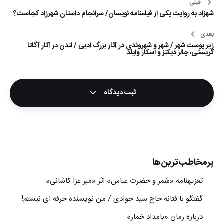
قبلی
راهبری
شهزاد به روایت یکی از فیلمنامه نویسان/ سرانجام داستان شهرزاد کجاست؟
نوشته
بعدی
زیر پوست شهر / شهر و شهروندی در آثار بزرگ ادبی / لندن در آثار آگاتا
کریستی، چالز دیکنز و اسکار وایلد
ثبت دیدگاه
پرمخاطب‌ترین‌ها
تعزیه‎نامه‏ «شمر و حضرت عباس» اثر «میر عزا کاشانی»
گفتگو با فتانه حاج سید جوادی / من نویسنده حرفه ای نیستم!
درباره رمان «بامداد خمار»