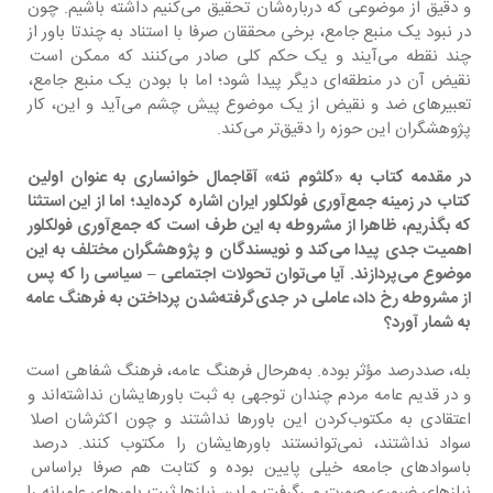
و دقیق از موضوعی که درباره‌شان تحقیق می‌کنیم داشته باشیم. چون 
در نبود یک منبع جامع، برخی محققان صرفا با استناد به چندتا باور از 
چند نقطه می‌آیند و یک حکم کلی صادر می‌کنند که ممکن است 
نقیض آن در منطقه‌ای دیگر پیدا شود؛ اما با بودن یک منبع جامع، 
تعبیرهای ضد و نقیض از یک موضوع پیش چشم می‌آید و این، کار 
پژوهشگران این حوزه را دقیق‌تر می‌کند.
‌در مقدمه کتاب به «کلثوم ننه» آقاجمال خوانساری به عنوان اولین 
کتاب در زمینه جمع‌آوری فولکلور ایران اشاره کرده‌اید؛ اما از این استثنا 
که بگذریم، ظاهرا از مشروطه به این طرف است که جمع‌آوری فولکلور 
اهمیت جدی پیدا می‌کند و نویسندگان و پژوهشگران مختلف به این 
موضوع می‌پردازند. آیا می‌توان تحولات اجتماعی – سیاسی را که پس 
از مشروطه رخ‌ داد، عاملی در جدی‌‌گرفته‌شدن پرداختن به فرهنگ عامه 
به شمار آورد؟
بله، صددرصد مؤثر بوده. به‌هرحال فرهنگ عامه، فرهنگ شفاهی است 
و در قدیم عامه مردم چندان توجهی به ثبت باورهایشان نداشته‌اند و 
اعتقادی به مکتوب‌کردن این باورها نداشتند و چون اکثرشان اصلا 
سواد نداشتند، نمی‌‌توانستند باورهایشان را مکتوب کنند. درصد 
باسوادهای جامعه خیلی پایین بوده و کتابت هم صرفا براساس 
نیازهای ضروری صورت می‌گرفت و این نیازها ثبت باورهای عامیانه را 