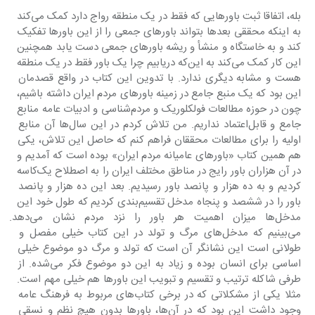
بله، اتفاقا ثبت باورهایی که فقط در یک منطقه رواج دارد کمک می‌کند 
به اینکه محققی بعدها بتواند باورهای جمعی را از این باورها تفکیک 
کند و به خاستگاه و منشأ و ریشه باورهای جمعی دست یابد همچنین 
این کار کمک می‌کند به این‌که دریابیم چرا یک باور فقط در یک منطقه 
هست و مشابه دیگری ندارد. با تدوین این کتاب در واقع قصدمان 
این بود که یک منبع جامع در زمینه باورهای مردم ایران داشته باشیم، 
چون در حوزه مطالعات فولکلوریک و مردم‌شناسی و ادبیات عامه منابع 
جامع و قابل‌اعتماد نداریم. من تلاش کردم در این سال‌ها آن منابع 
اولیه را برای مطالعات محققان فراهم کنم که حاصل این تلاش، یکی 
هم همین کتاب «باورهای عامیانه مردم ایران» بوده است که آمدیم و 
در آن هزاران باور رایج در مناطق مختلف ایران را به اصطلاح یک‌کاسه‌ 
کردیم و به ده هزار و پانصد باور رسیدیم. بعد این ده هزار و پانصد 
باور را در ششصد و پنجاه مدخل تقسیم‌بندی کردیم که طول خود این 
مدخل‌ها میزان اهمیت هر باور
می‌بینیم که مدخل‌های مرگ و تولد در این کتاب خیلی مفصل و 
طولانی است این نشانگر آن است که تولد و مرگ دو موضوع خیلی 
اساسی برای انسان بوده و زیاد به این دو موضوع فکر می‌شده. از 
طرفی شاکله ترتیب و تقسیم و تبویب این باورها هم خیلی مهم است. 
مثلا یکی از مشکلاتی که در برخی کتاب‌های مربوط به فرهنگ عامه 
وجود داشت این بود که در آن‌ها، باورها بدون هیچ نظم و نسقی 