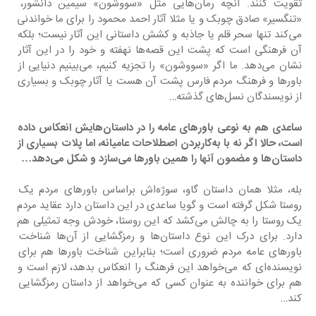
تقویت کنند. آنچه رمان‌هایی مثل «سووشون» سیمین دانشور، 
«تنگسیر» صادق چوبک و یا مثلا آثار احمد محمود را برای ما خواندنی 
می‌کند تنها سحر قلم یا جاذبه و کشش داستانی این آثار نیست؛ بلکه 
آن فرهنگی است که پشت این قصه‌ها نهفته و خود را در این آثار 
نشان می‌دهد. ما اگر «سووشون» را تجزیه کنیم، می‌بینیم دنیایی از 
باورها و فرهنگ مردم فارس پشت آن هست یا آثار چوبک و بسیاری 
از نویسندگان نسل‌های گذشته…
‌ساعدی هم به نوعی باورهای عامه را در داستان‌هایش انعکاس داده 
است، حالا اگر نه با به‌کاربردن اصطلاحات عامیانه، اما پلات بسیاری از 
داستان‌ها و مضمون آنها را همین باورها می‌سازد و شکل می‌دهد…
بله، مثلا همان داستان گاو، سوژه‌اش براساس باورهای مردم یک 
روستا شکل گرفته است و گویا ساعدی در این داستان دارد عقاید مردم 
یک روستا را به چالش می‌کشد که این روستا، خودش وجه تمثیلی هم 
دارد. برای درک این نوع داستان‌ها و رمزگشایی از آن‌ها شناخت 
باورهای عامه مردم ضروری است؛ بنابراین شناخت باورها هم برای 
نویسنده‌ای که می‌خواهد این فرهنگ را انعکاس بدهد، لازم است و 
هم برای خواننده به عنوان کسی که می‌خواهد از داستان رمزگشایی 
کند…