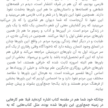
فارسی بودیم، که آن هم در شرف انتشار است، دیدم در قصه‌های 
شفاهی و افسانه‌ها و داستان‌های ما هم این باورها به‌شدت نفوذ 
دارند. همچنین نفوذ این باورها را در شعر و ادب فارسی هم می‌بینید و 
این نفوذ تا آن‌جاست که شما دیوان هر شاعری را که با
می‌بینید که رمز گشایش معنی آن شعر، دانستن یک نکته یا یک باور 
در زندگی مردم است. در آیین‌ها و آداب و رسوم ما هم باز همین 
باورهای مردم نقش اول را ایفا می‌کنند. همچنین در زندگی عادی، در 
طبابت و در دیگر ابعاد زندگی روزمره مردم. در واقع این باورها چنان 
در اعماق وجود انسان ریشه دارد که ناخودآگاه وقتی رفتاری از یک آدم 
سر می‌زند اول به آن باورهای دیرینیش مراجعه می‌‌کند و فرقی هم 
ندارد که این آدم تحصیل‌کرده باشد یا عامی و بی‌سواد. بخشی از این 
باورها هم البته امروزه ثابت شده که خرافی هستند، اما همین 
باورهای خرافی روزگاری جایگزین علم بوده‌اند و خیلی از رویدادها بر 
اساس آن‌ها تفسیر می‌شده است. به هرحال این باورها با مقاصد 
مختلف بین مردم نفوذ دارد و ما احساس کردیم که این باورها بخشی 
از فرهنگ مردم هستند و باید یک‌جا جمع‌آوری بشوند و پیش چشم 
بیایند.
‌چنانکه خود شما هم در مقدمه کتاب اشاره کرده‌اید قبلا هم کارهایی 
در زمینه جمع‌آوری این باورها شده بوده، مثل کتاب‌هایی که به 