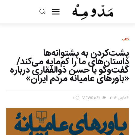
مد و مه
ادبیات
کتاب
پشت‌کردن به پشتوانه‌ها
سینما
داستان‌های ما را کم‌مایه می‌کند/
گفت‌وگو با حسن ذوالفقاری درباره
کتاب
«باورهای عامیانه مردم ایران»
از اقالیم دگر
6 مارس 2016
0
VIEWS
542
درباره ما