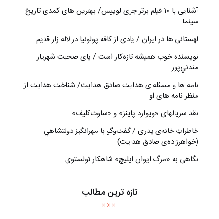
آشنایی با 10 فیلم برتر جری لوییس/ بهترین های کمدی تاریخ
سینما
لهستانی ها در ایران / یادی از کافه پولونیا در لاله زار قدیم
نويسنده خوب هميشه تازه‌كار است / پای صحبت شهريار
مندني‌پور
نامه ها و مسئله ی هدایت صادق هدایت/ شناخت هدایت از
منظر نامه های او
نقد سریالهای «ویوارد پاینز» و «ساوت‌کلیف»
خاطراتِ خانه‌ی پدری / گفت‌وگو با مهرانگيز دولتشاهي
(خواهرزاده‌ی صادق هدايت)
نگاهی به «مرگ ايوان ايليچ» شاهکار تولستوی
تازه ترین مطالب