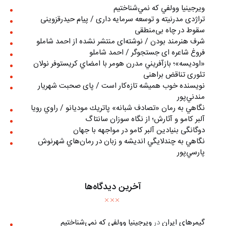
ويرجينيا وولفي كه نمي‌شناختيم
تراژدی مدرنیته و توسعه سرمایه داری / پیام حیدرقزوینی
سقوط در چاه بی‌منطقی
شرف هنرمند بودن / نوشته‌ای منتشر نشده از احمد شاملو
فروغ شاعره ای جستجوگر / احمد شاملو
«اوديسه»؛ بازآفريني مدرن هومر با امضاي كريستوفر نولان
تئوری تناقض براهنی
نويسنده خوب هميشه تازه‌كار است / پای صحبت شهريار
مندني‌پور
نگاهي به رمان «تصادف شبانه» پاتريك موديانو / راوي رويا
آلبر کامو و آثارش؛ از نگاه سوزان سانتاگ
دوگانگی بنیادین آلبر کامو در مواجهه با جهان
نگاهي به چندلايگي انديشه و زبان در رمان‌هاي شهرنوش
پارسي‌پور
آخرین دیدگاه‌ها
گیمرهای ایران
در
ويرجينيا وولفي كه نمي‌شناختيم