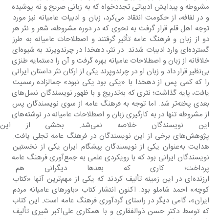
مشروطه و پیدایش ادبیاتی تجددخواه که به زبانی صریح و نه پوشیده 
و در لفافه، از حکومت انتقاد می‌کرد، زبان و ادبیات عامیانه نیز مورد 
توجه اهل قلم قرار گرفت به نحوی که در دوره مشروطه، شعر و نثر هر 
دو از زبان و فرهنگ عامه تأثیر گرفتند و اصطلاحات عامیانه به طرز 
گسترده‌ای وارد ادبیات شدند. در نثر، دهخدا در چرندوپرند به شیوه‌ای 
خلاقانه از زبان و اصطلاحات عامیانه بهره گرفت و آن را دستمایه طنزی 
بی‌نظیر قرار داد و زبان او در چرندوپرند یکی از ارکان نثر داستان ایرانی 
را که کمی پس از دهخدا با «یکی بود یکی نبود» جمالزاده رسمیت 
یافت، پایه گذاشت؛ نثری که به‌تدریج و با ظهور نویسندگان نسل‌های 
بعدی پخته‌تر شد. اما توجه به فرهنگ عامه از سوی نویسندگان پس 
از مشروطه تنها در به کارگیری زبان و اصطلاحات عامیانه در نوشته‌های 
این نویسندگان خلاصه نمی‌شد. ب
پژوهش‌های برخی از این نویسندگان در فرهنگ عامه تجلی یافت. 
هدایت به‌عنوان یکی از نویسندگان پیشگام ایران یکی از نخستین 
نویسندگان ایرانی بود که با رویکردی علمی به جمع‌آوری فرهنگ عامه 
پرداخت؛ کاری که بعدها دیگرانی هم 
ارزنده‌ای در این زمینه تألیف کردند که یکی از مهم‌ترین آنها «کتاب 
کوچه» احمد شاملو بود. اکنون انتشار کتاب «باورهای عامیانه مردم 
ایران»، گامی دیگر در راستای گردآوری فرهنگ عامه است. این کتاب 
که توسط دکتر حسن ذوالفقاری و با همکاری علی‌اکبر شیری تألیف 