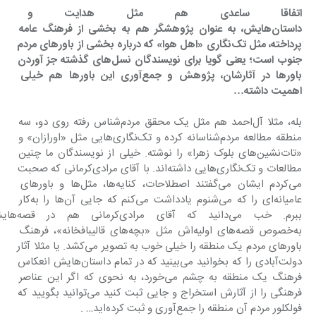
‌اتفاقا ساعدی هم مثل هدایت و برخ
داستان‌هایش، به عنوان پژوهشگر هم به بخشی از فرهنگ عامه 
پرداخته، مثل تک‌نگاری «اهل هوا» که درباره بخشی از باورهای مردم 
جنوب است؛ یعنی گویا برای نویسندگان نسل‌های گذشته جز آوردن 
باورها در آثارشان، پژوهش و جمع‌آوری این باورها هم خیلی 
اهمیت داشته…
بله، مثلا آل‌احمد هم مثل یک محقق مردم‌شناس رفته روی دو، سه 
منطقه مطالعه مردم‌شناسانه کرده و تک‌نگاری‌هایی مثل «اورازان» و 
«تات‌نشین‌های بلوک زهرا» را نوشته. خیلی از نویسندگان ما چنین 
مطالعات و تک‌نگاری‌هایی داشته‌اند. با آقای مرادی‌کرمانی که صحبت 
می‌کردم ایشان می‌گفتند اصطلاحات، کنایه‌ها، مثل‌ها و باورهای 
عامیانه‌ای را که می‌شنوم یادداشت می‌کنم که جایی آن‌ها را به‌کار 
ببرم. خب می‌دانید که آقای مرا
به‌خصوص قصه‌های اولیه‌اش مثل «بچه‌های قالیبافخانه»، فرهنگ 
باورهای مردم یک منطقه را خیلی خوب به تصویر می‌کشد. یا مثلا آثار 
دولت‌آبادی را که بخوانید می‌بینید که در تمام داستان‌هایش انعکاس 
فرهنگ یک منطقه به چشم می‌خورد، به نحوی که اگر این عناصر 
فرهنگی را از آثارش استخراج و جایی ثبت کنید می‌توانید بگویید که 
فولکلور مردم آن منطقه را جمع‌آوری و ثبت کرده‌اید… .