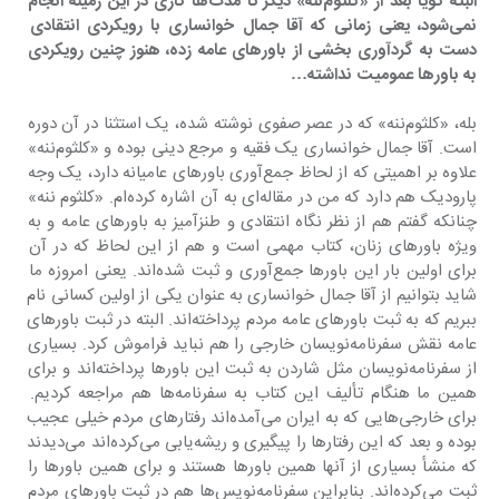
‌البته گویا بعد از «کلثوم‌ننه» دیگر تا مدت‌ها کاری در این زمینه انجام 
نمی‌شود، یعنی زمانی که آقا جمال خوانساری با رویکردی انتقادی 
دست به گردآوری بخشی از باورهای عامه زده، هنوز چنین رویکردی 
به باورها عمومیت نداشته…
بله، «کلثوم‌ننه» که در عصر صفوی نوشته شده، یک استثنا در آن دوره 
است. آقا جمال خوانساری یک فقیه و مرجع دینی بوده و «کلثوم‌ننه» 
علاوه بر اهمیتی که از لحاظ جمع‌آوری باورهای عامیانه دارد، یک وجه 
پارودیک هم دارد که من در مقاله‌ای به آن اشاره کرده‌ام. «کلثوم ننه» 
چنانکه گفتم هم از نظر نگاه انتقادی و طنزآمیز به باورهای عامه و به 
ویژه باورهای زنان، کتاب مهمی است و هم از این لحاظ که در آن 
برای اولین بار این باورها جمع‌آوری و ثبت شده‌اند. یعنی امروزه ما 
شاید بتوانیم از آقا جمال خوانساری به عنوان یکی از اولین کسانی نام 
ببریم که به ثبت باورهای عامه مردم پرداخته‌اند. البته در ثبت باورهای 
عامه نقش سفرنامه‌نویسان خارجی را هم نباید فراموش کرد. بسیاری 
از سفرنامه‌نویسان مثل شاردن به ثبت این باورها پرداخته‌اند و برای 
همین ما هنگام تألیف این کتاب به ‌سفرنامه‌ها هم مراجعه کردیم. 
برای خارجی‌هایی که به ایران می‌آمده‌اند رفتارهای مردم خیلی عجیب 
بوده و بعد که این رفتارها را پیگیری و ریشه‌یابی می‌کرده‌اند می‌دیدند 
که منشأ بسیاری از آنها همین باورها هستند و برای همین باورها را 
ثبت می‌کرده‌اند. بنابراین سفرنامه‌نویس‌ها هم در ثبت باورهای مردم 