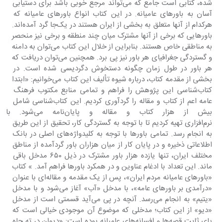
شده، کتابی است جامع که می‌تواند مرجع خوبی باشد برای دستیابی 
آسان به باورهای عامیانه. در این کتاب انواع باورهای عامیانه که 
هرکدام از آنها متعلق به بخشی از ایران هستند در یک‌جا گرد آمده‌اند. 
باورهایی که برخی از آنها مشترک میان چند منطقه و برخی نیز منحصر 
به مناطقی خاص هستند. بنابراین از خلال این کتاب می‌توان به دامنه 
و گستردگی جغرافیای هر باور نیز پی برد. همچنین می‌توان دریافت که 
هر باور در طول زمان چگونه دستخوش دگردیسی شده است. در 
بخشی از مقدمه کتاب، درباره شیوه تألیف این کتاب می‌خوانیم: «ابتدا 
کتاب‌شناسی این پژوهش را فراهم و تمامی منابع مکتوب فرهنگ 
عامه اعم از کتاب و مقاله را گردآوری کردیم. این کتاب‌شناسی شامل 
بیش از‌ هزار کتاب و مقاله و
نرم‌افزاری تهیه کردیم تا با توجه به گستردگی کار، تحقیق از این طریق 
به انجام رسد. تمامی باورها با توجه به کلیدواژه‌های اصلی در بانک 
اطلاعاتی ذخیره و در پایان کار از میان‌ هزاران باور گردآمده از مناطق 
مختلف ایران، تنها یازده‌‌ هزار باور مشترک در ذیل ٦٥٠ مدخل باقی 
ماند. این تعداد با ادغام عناوین و در همکرد باورها فراهم آمد. » کتاب 
«باورهای عامیانه مردم ایران»، پس از یک مقدمه و مقاله‌ای با عنوان 
«درآمدی بر باورهای عامه»، با مدخل «آب» آغاز می‌شود و با مدخل 
«یتیم» به انجام می‌رسد. آنچه در پی می‌آید قسمتی است از مدخل 
«دیو» از این کتاب؛ مدخلی که موضوع آن موجودی خیالی است که 
پای ثابت قصه‌ها و افسانه‌های عامیانه بوده است: «دیوان در ته چاه 