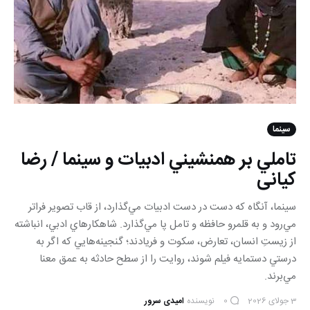
سینما
تاملي بر همنشيني ادبيات و سينما / رضا
کیانی
سينما، آنگاه كه دست در دست ادبيات مي‌گذارد، از قاب تصوير فراتر
مي‌رود و به قلمرو حافظه و تامل پا مي‌گذارد. شاهكارهاي ادبي، انباشته
از زيستِ انسان، تعارض، سكوت و فريادند؛ گنجينه‌هايي كه اگر به
درستي دستمايه فيلم شوند، روايت را از سطح حادثه به عمق معنا
مي‌برند.
3 جولای 2026
نویسنده
امیدی سرور
0