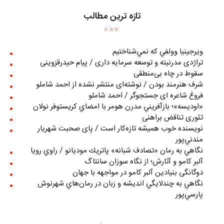
تازه ترین مطالب
ويرجينيا وولفي كه نمي‌شناختيم
تراژدی مدرنیته و توسعه سرمایه داری / پیام حیدرقزوینی
سقوط در چاه بی‌منطقی
شرف هنرمند بودن / نوشته‌ای منتشر نشده از احمد شاملو
فروغ شاعره ای جستجوگر / احمد شاملو
«اوديسه»؛ بازآفريني مدرن هومر با امضاي كريستوفر نولان
تئوری تناقض براهنی
نويسنده خوب هميشه تازه‌كار است / پای صحبت شهريار
مندني‌پور
نگاهي به رمان «تصادف شبانه» پاتريك موديانو / راوي رويا
آلبر کامو و آثارش؛ از نگاه سوزان سانتاگ
دوگانگی بنیادین آلبر کامو در مواجهه با جهان
نگاهي به چندلايگي انديشه و زبان در رمان‌هاي شهرنوش
پارسي‌پور