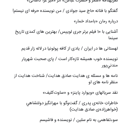
تعزیه‎نامه‏ «شمر و حضرت عباس» اثر «میر عزا کاشانی»
گفتگو با فتانه حاج سید جوادی / من نویسنده حرفه ای نیستم!
درباره رمان «بامداد خمار»
آشنایی با 10 فیلم برتر جری لوییس/ بهترین های کمدی تاریخ
سینما
لهستانی ها در ایران / یادی از کافه پولونیا در لاله زار قدیم
نويسنده خوب هميشه تازه‌كار است / پای صحبت شهريار
مندني‌پور
نامه ها و مسئله ی هدایت صادق هدایت/ شناخت هدایت از
منظر نامه های او
نقد سریالهای «ویوارد پاینز» و «ساوت‌کلیف»
خاطراتِ خانه‌ی پدری / گفت‌وگو با مهرانگيز دولتشاهي
(خواهرزاده‌ی صادق هدايت)
سوءتفاهمی به نام سلین / نویسنده و فاشیسم