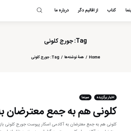
ما
کتاب
از اقالیم دگر
درباره ما
مد و مه
Tag: جورج کلونی
Home
همهٔ نوشته‌ها
Tag: جورج کلونی
اخبار برگزیده
سینما
کلونی هم به جمع معترضان به
کلونی هم به جمع معترضان به آکادمی اسکار پیوست جورج کلونی باز