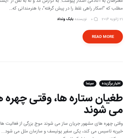
معترضان به آکادمی اسکار پیوست. به گزارش مد و نه به نقل از ایسنا
مطلب که "اسکار راهی غلط را در پیش گرفته"، با هنرمندانی که…
21 ژانویه 2016
نویسنده
بابک ونداد
0
READ MORE
اخبار برگزیده
سینما
طغیان ستاره ها، وقتی چهره 
می شوند
وقتی چهره های مشهور جریان ساز می شوند موج بزرگی از فعالیت های
خیریه تاسیس می کند، یکی سفیر یونیسف و سازمان ملل می شود... و ب