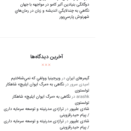
دوگانگی بنیادین آلبر کامو در مواجهه با جهان
نگاهي به چندلايگي انديشه و زبان در رمان‌هاي
شهرنوش پارسي‌پور
آخرین دیدگاه‌ها
گیمرهای ایران
در
ويرجينيا وولفي كه نمي‌شناختيم
امیدی سرور
در
نگاهی به «مرگ ايوان ايليچ» شاهکار
تولستوی
arashk
در
نگاهی به «مرگ ايوان ايليچ» شاهکار
تولستوی
شادی علیپور
در
تراژدی مدرنیته و توسعه سرمایه داری
/ پیام حیدرقزوینی
شادی علیپور
در
تراژدی مدرنیته و توسعه سرمایه داری
/ پیام حیدرقزوینی