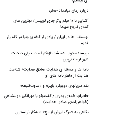
ای نیستم!
درباره رمان «بامداد خمار»
آشنایی با 10 فیلم برتر جری لوییس/ بهترین های
کمدی تاریخ سینما
لهستانی ها در ایران / یادی از کافه پولونیا در لاله زار
قدیم
نويسنده خوب هميشه تازه‌كار است / پای صحبت
شهريار مندني‌پور
نامه ها و مسئله ی هدایت صادق هدایت/ شناخت
هدایت از منظر نامه های او
نقد سریالهای «ویوارد پاینز» و «ساوت‌کلیف»
خاطراتِ خانه‌ی پدری / گفت‌وگو با مهرانگيز دولتشاهي
(خواهرزاده‌ی صادق هدايت)
نگاهی به «مرگ ايوان ايليچ» شاهکار تولستوی