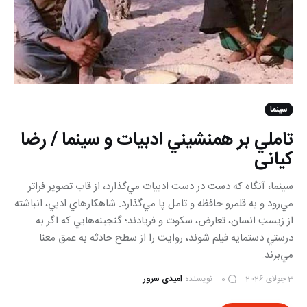
سینما
تاملي بر همنشيني ادبيات و سينما / رضا
کیانی
سينما، آنگاه كه دست در دست ادبيات مي‌گذارد، از قاب تصوير فراتر
مي‌رود و به قلمرو حافظه و تامل پا مي‌گذارد. شاهكارهاي ادبي، انباشته
از زيستِ انسان، تعارض، سكوت و فريادند؛ گنجينه‌هايي كه اگر به
درستي دستمايه فيلم شوند، روايت را از سطح حادثه به عمق معنا
مي‌برند.
3 جولای 2026
نویسنده
امیدی سرور
0