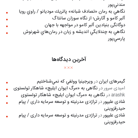
مندني‌پور
نگاهي به رمان «تصادف شبانه» پاتريك موديانو / راوي رويا
آلبر کامو و آثارش؛ از نگاه سوزان سانتاگ
دوگانگی بنیادین آلبر کامو در مواجهه با جهان
نگاهي به چندلايگي انديشه و زبان در رمان‌هاي شهرنوش
پارسي‌پور
آخرین دیدگاه‌ها
گیمرهای ایران
در
ويرجينيا وولفي كه نمي‌شناختيم
امیدی سرور
در
نگاهی به «مرگ ايوان ايليچ» شاهکار تولستوی
arashk
در
نگاهی به «مرگ ايوان ايليچ» شاهکار تولستوی
شادی علیپور
در
تراژدی مدرنیته و توسعه سرمایه داری / پیام
حیدرقزوینی
شادی علیپور
در
تراژدی مدرنیته و توسعه سرمایه داری / پیام
حیدرقزوینی