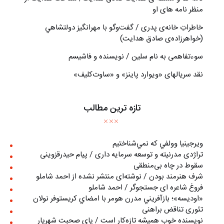
منظر نامه های او
خاطراتِ خانه‌ی پدری / گفت‌وگو با مهرانگيز دولتشاهي
(خواهرزاده‌ی صادق هدايت)
سوءتفاهمی به نام سلین / نویسنده و فاشیسم
نقد سریالهای «ویوارد پاینز» و «ساوت‌کلیف»
تازه ترین مطالب
ويرجينيا وولفي كه نمي‌شناختيم
تراژدی مدرنیته و توسعه سرمایه داری / پیام حیدرقزوینی
سقوط در چاه بی‌منطقی
شرف هنرمند بودن / نوشته‌ای منتشر نشده از احمد شاملو
فروغ شاعره ای جستجوگر / احمد شاملو
«اوديسه»؛ بازآفريني مدرن هومر با امضاي كريستوفر نولان
تئوری تناقض براهنی
نويسنده خوب هميشه تازه‌كار است / پای صحبت شهريار