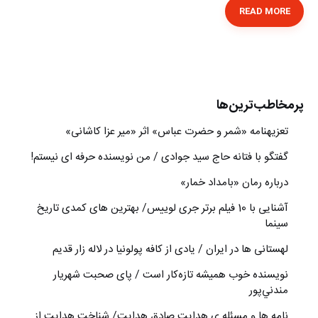
READ MORE
پرمخاطب‌ترین‌ها
تعزیه‎نامه‏ «شمر و حضرت عباس» اثر «میر عزا کاشانی»
گفتگو با فتانه حاج سید جوادی / من نویسنده حرفه ای نیستم!
درباره رمان «بامداد خمار»
آشنایی با 10 فیلم برتر جری لوییس/ بهترین های کمدی تاریخ
سینما
لهستانی ها در ایران / یادی از کافه پولونیا در لاله زار قدیم
نويسنده خوب هميشه تازه‌كار است / پای صحبت شهريار
مندني‌پور
نامه ها و مسئله ی هدایت صادق هدایت/ شناخت هدایت از