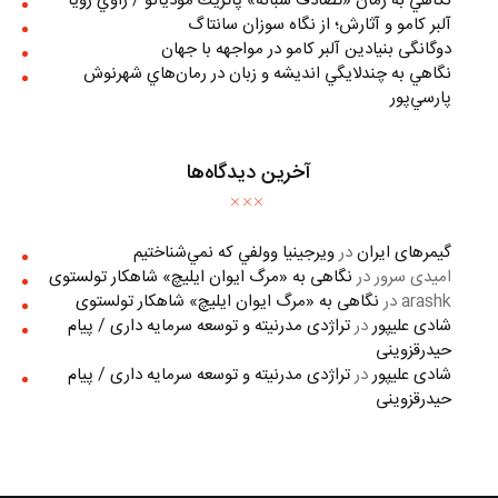
نگاهي به رمان «تصادف شبانه» پاتريك موديانو / راوي رويا
آلبر کامو و آثارش؛ از نگاه سوزان سانتاگ
دوگانگی بنیادین آلبر کامو در مواجهه با جهان
نگاهي به چندلايگي انديشه و زبان در رمان‌هاي شهرنوش
پارسي‌پور
آخرین دیدگاه‌ها
گیمرهای ایران
در
ويرجينيا وولفي كه نمي‌شناختيم
امیدی سرور
در
نگاهی به «مرگ ايوان ايليچ» شاهکار تولستوی
arashk
در
نگاهی به «مرگ ايوان ايليچ» شاهکار تولستوی
شادی علیپور
در
تراژدی مدرنیته و توسعه سرمایه داری / پیام
حیدرقزوینی
شادی علیپور
در
تراژدی مدرنیته و توسعه سرمایه داری / پیام
حیدرقزوینی