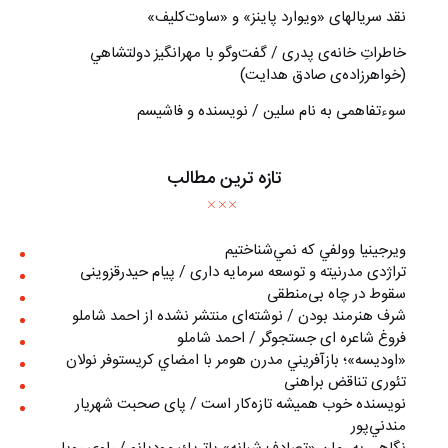
نقد سریالهای «ویوارد پاینز» و «ساوت‌کلیف»
خاطراتِ خانه‌ی پدری / گفت‌وگو با مهرانگيز دولتشاهي
(خواهرزاده‌ی صادق هدايت)
سوءتفاهمی به نام سلین / نویسنده و فاشیسم
تازه ترین مطالب
ويرجينيا وولفي كه نمي‌شناختيم
تراژدی مدرنیته و توسعه سرمایه داری / پیام حیدرقزوینی
سقوط در چاه بی‌منطقی
شرف هنرمند بودن / نوشته‌ای منتشر نشده از احمد شاملو
فروغ شاعره ای جستجوگر / احمد شاملو
«اوديسه»؛ بازآفريني مدرن هومر با امضاي كريستوفر نولان
تئوری تناقض براهنی
نويسنده خوب هميشه تازه‌كار است / پای صحبت شهريار
مندني‌پور