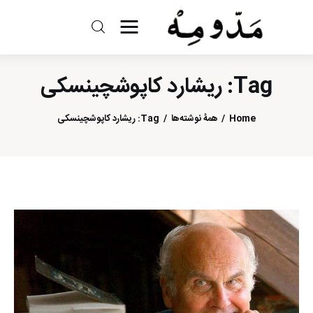
مد و مه
Tag: ریشارد کاپوشچینسکی
ادبیات
Home
همهٔ نوشته‌ها
Tag: ریشارد کاپوشچینسکی
سینما
کتاب
از اقالیم دگر
درباره ما