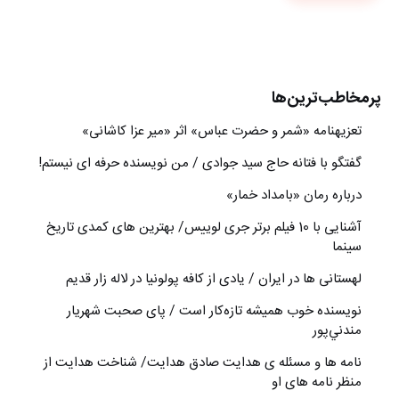
پرمخاطب‌ترین‌ها
تعزیه‎نامه‏ «شمر و حضرت عباس» اثر «میر عزا کاشانی»
گفتگو با فتانه حاج سید جوادی / من نویسنده حرفه ای نیستم!
درباره رمان «بامداد خمار»
آشنایی با 10 فیلم برتر جری لوییس/ بهترین های کمدی تاریخ
سینما
لهستانی ها در ایران / یادی از کافه پولونیا در لاله زار قدیم
نويسنده خوب هميشه تازه‌كار است / پای صحبت شهريار
مندني‌پور
نامه ها و مسئله ی هدایت صادق هدایت/ شناخت هدایت از
منظر نامه های او