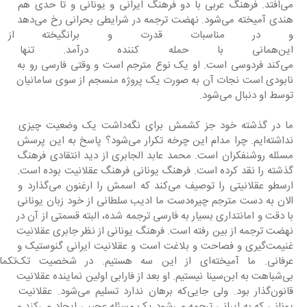
می‌افتد. فرهنگ عربی با دو فرهنگ ایرانی و یونانی و تا حدی هم 
هندی آمیخته می‌شود. نهضت ترجمه در شرایطی بحرانی رخ می‌دهد 
و در مناسبات قدرت و برانگیخته از
این‌همانی با حمله كننده درآمد. تنه
می‌کند فردوسی است. او یک نوع مترجم است و وقتی فارسی رو به 
نابودی است نجات آن به صورت یک پروژه منسجم از سوی سامانیان 
توسط او دنبال می‌شود. 
ما در گذشته خود جز کشمش برای نگه‌داشت یک وضعیت چیزی 
نداشته‌ایم. چرا مدام این چرخه تکرار می‌شود؟ پاسخ به این پرسش 
مسئله روشنفکران است. محمد عابد الجابری از دید انتقادی فرهنگ 
گذشته را نقد کرده است. فرهنگ یونانی فرهنگ عقلانیت بوده است. 
ارسطو عقلانیتی را توصیف می‌کند که اسمش را ارغنون می‌گذارد و 
الان به دست مترجم چیره‌دست ما ادیب سلطانی از خود زبان یونانی 
با دقت و امانتداری بسیار به فارسی ترجمه شده، البته قسمتی از آن در 
نهضت ترجمه از بین رفته است. فرهنگ یونانی از نظر جابری عقلانیت 
غنیمت‌گیری و فصاحت و بلاغت است و عقلانیت ایرانی گنوستیک و 
عرفانی. ما آمیخته‌ای از این سه هست
بی‌شباهت به ابن‌سینا نیستیم. او بعد از فارابی اولین نماینده عقلانیت 
قانون‌گذار بود. ولی جایی‌که برهان ندارد تسلیم می‌شود. عقلانیت 
یونانی که به ایرانی ترجمه می‌شود یک مسئله عجیبی ایجاد می‌کند و 