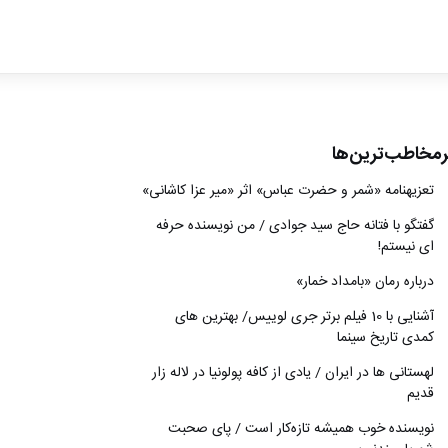
ادبیات
سینما
کتاب
رمخاطب‌ترین‌ها
از اقالیم دگر
تعزیه‎نامه‏ «شمر و حضرت عباس» اثر «میر عزا کاشانی»
درباره ما
گفتگو با فتانه حاج سید جوادی / من نویسنده حرفه
ای نیستم!
درباره رمان «بامداد خمار»
آشنایی با 10 فیلم برتر جری لوییس/ بهترین های
کمدی تاریخ سینما
لهستانی ها در ایران / یادی از کافه پولونیا در لاله زار
قدیم
نويسنده خوب هميشه تازه‌كار است / پای صحبت