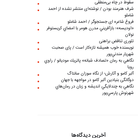
سقوط در چاه بی‌منطقی
شرف هنرمند بودن / نوشته‌ای منتشر نشده از احمد
شاملو
فروغ شاعره ای جستجوگر / احمد شاملو
«اوديسه»؛ بازآفريني مدرن هومر با امضاي كريستوفر
نولان
تئوری تناقض براهنی
نويسنده خوب هميشه تازه‌كار است / پای صحبت
شهريار مندني‌پور
نگاهي به رمان «تصادف شبانه» پاتريك موديانو / راوي
رويا
آلبر کامو و آثارش؛ از نگاه سوزان سانتاگ
دوگانگی بنیادین آلبر کامو در مواجهه با جهان
نگاهي به چندلايگي انديشه و زبان در رمان‌هاي
شهرنوش پارسي‌پور
آخرین دیدگاه‌ها