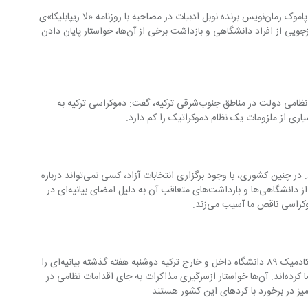
به گزارش مد و مه به نقل از ایسنا  اورهان پاموک رمان‌نویس برنده نوبل ادبیات در مصاحبه با روزنامه «لا ریپابلیکا»ی 
ایتالیا اقدامات اخیر دولت ترکیه در زمینه بازجویی از افراد دانشگاهی و بازداشت برخی از آن‌ها، خواستار پایان دادن 
او ضمن درخواست پایان دادن به اقدامات نظامی دولت در مناطق جنوب‌شرقی ترکیه، گفت: دموکراسی ترکیه به 
نویسنده «نام من سرخ» همچنین اظهار کرد: در چنین کشوری، با وجود برگزاری انتخابات آزاد، کسی نمی‌تواند درباره 
دموکراسی کامل حرفی بزند. بازجویی برخی از دانشگاهی‌ها و بازداشت‌های متعاقب آن به دلیل امضای بیانیه‌ای در 
اسی ناقص ما آسیب می‌زند.
به گزارش آرمن پرس، 1128 نفر از اعضای آکادمیک 89 دانشگاه داخل و خارج ترکیه دوشنبه هفته گذشته بیانیه‌ای را 
برای برقراری دوباره صلح در این کشور امضا کرده‌اند. آن‌ها خواستار ازسر‌گیری مذاکرات به جای اقدامات نظامی در 