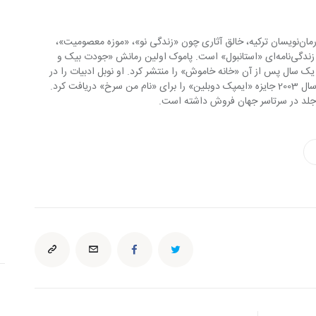
اورهان پاموک به عنوان یکی از مطرح‌ترین رمان‌نویسان ترکیه، خالق آثاری چون «زندگی نو»، «موزه معصومیت»، 
«برف»، «کتاب سیاه»، «نام من سرخ» و اثر زندگی‌نامه‌ای «استانبول» است. پاموک اولین رمانش «جودت بیک و 
19 به چاپ رساند و یک سال پس از آن «خانه خاموش» را منتشر کرد. او نوبل ادبیات را در 
سال 2006 به خود اختصاص داد. پاموک در سال 2003 جایزه «ایمپک دوبلین» را برای «نام من سرخ» دریافت کرد. 