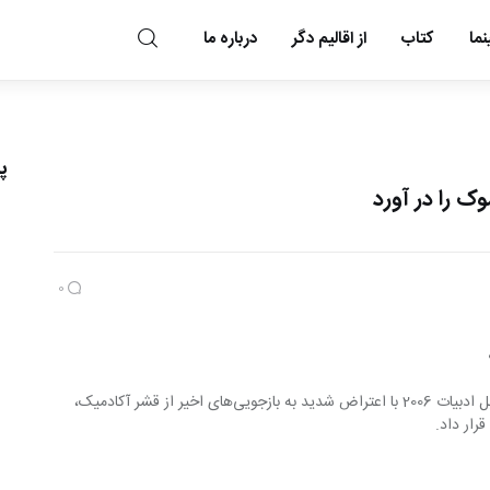
ما
کتاب
از اقالیم دگر
درباره ما
مد و مه
پ
ک را در آورد
0
«اورهان پاموک» نویسنده ترکیه‌ای برنده نوبل ادبیات 2006 با اعتراض شدید به بازجویی‌های اخیر از قشر آکادمیک، 
رار داد.