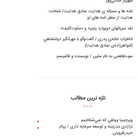
شهريار مندني‌پور
نامه ها و مسئله ی هدایت صادق هدایت/ شناخت
هدایت از منظر نامه های او
نقد سریالهای «ویوارد پاینز» و «ساوت‌کلیف»
خاطراتِ خانه‌ی پدری / گفت‌وگو با مهرانگيز دولتشاهي
(خواهرزاده‌ی صادق هدايت)
سوءتفاهمی به نام سلین / نویسنده و فاشیسم
تازه ترین مطالب
ويرجينيا وولفي كه نمي‌شناختيم
تراژدی مدرنیته و توسعه سرمایه داری / پیام
حیدرقزوینی