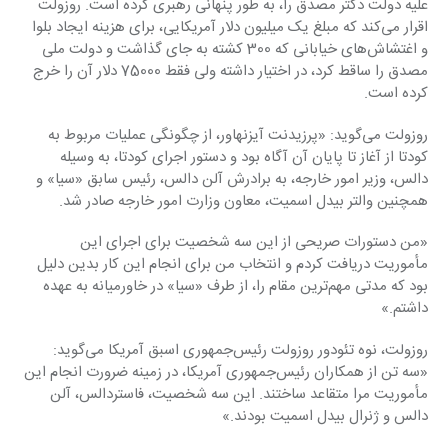
علیه دولت ‏دکتر مصدق را، به طور پنهانی رهبری کرده است. روزولت 
اقرار می‌کند که مبلغ یک میلیون دلار ‏آمریکایی، برای هزینه ایجاد بلوا 
و اغتشاش‌های خیابانی که 300 کشته به جای گذاشت و دولت ملی 
‏مصدق را ساقط کرد، در اختیار داشته ولی فقط 75000 دلار آن را خرج 
کرده است.‏
روزولت می‌گوید: «پرزیدنت آیزنهاور، از چگونگی عملیات مربوط به 
کودتا از آغاز تا پایان آن آگاه بود و ‏دستور اجرای کودتا، به وسیله 
دالس، وزیر امور خارجه، به برادرش آلن دالس، رئیس سابق «سیا» و 
‏همچنین والتر بیدل اسمیت، معاون وزارت امور خارجه صادر شد.‏
‏«من دستورات صریحی از این سه شخصیت برای اجرای این 
مأموریت دریافت کردم و انتخاب من برای ‏انجام این کار بدین دلیل 
بود که مدتی مهم‌ترین مقام را، از طرف «سیا» در خاورمیانه به عهده 
داشتم.»‏
روزولت، نوه تئودور روزولت رئیس‌جمهوری اسبق آمریکا می‌گوید: 
«سه تن از همکاران رئیس‌جمهوری ‏آمریکا، در زمینه ضرورت انجام این 
مأموریت مرا متقاعد ساختند. این سه شخصیت، فاستردالس، آلن 
‏دالس و ژنرال بیدل اسمیت بودند.»‏