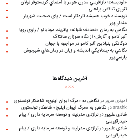
«اوديسه»؛ بازآفريني مدرن هومر با امضاي كريستوفر نولان
تئوری تناقض براهنی
نويسنده خوب هميشه تازه‌كار است / پای صحبت شهريار
مندني‌پور
نگاهي به رمان «تصادف شبانه» پاتريك موديانو / راوي رويا
آلبر کامو و آثارش؛ از نگاه سوزان سانتاگ
دوگانگی بنیادین آلبر کامو در مواجهه با جهان
نگاهي به چندلايگي انديشه و زبان در رمان‌هاي شهرنوش
پارسي‌پور
آخرین دیدگاه‌ها
امیدی سرور
در
نگاهی به «مرگ ايوان ايليچ» شاهکار تولستوی
arashk
در
نگاهی به «مرگ ايوان ايليچ» شاهکار تولستوی
شادی علیپور
در
تراژدی مدرنیته و توسعه سرمایه داری / پیام
حیدرقزوینی
شادی علیپور
در
تراژدی مدرنیته و توسعه سرمایه داری / پیام
حیدرقزوینی