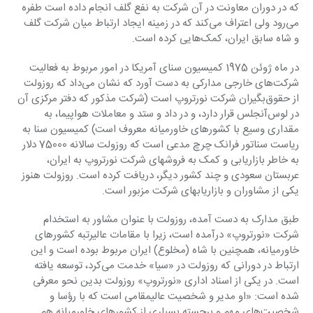
‏که در دوران معاونت در آن شرکت به نفع گلف انجام داده است طفره 
می‌رود ولی اعتراف می‌کند که در ‏زمینه ایجاد ارتباط میان شرکت گلف 
و شاه سابق ایران، کمک‌هایی کرده است.‏
در ماه ژوئن 1975 کمیسیون سنای آمریکا در امور مربوط به فعالیت 
شرکت‌های خارجی مدارکی به دست ‏آورد که نشان می‌داد که روزولت 
از حقوق‌بگیران شرکت نورتروپ است (شرکت مذکور که دفتر مرکزی ‏آن 
در لوس‌آنجلس قرار دارد، و در داد و ستد و معاملات هواپیما، به 
مقداری وسیع با کشورهای خاورمیانه ‏معروف است) کمیسیون سنا به 
ریاست سناتور فرانک چرچ مدعی است که روزولت سالانه 75000 دلار 
به ‏خاطر بازاریابی و کمک به فروشهای شرکت نورتروپ به ایران، 
عربستان سعودی و چند کشور دیگر، ‏دریافت کرده است. روزولت هنوز 
یکی از مشاوران و بازاریابهای شرکت مزبور است.‏
طبق مدارک به دست آمده، روزولت با عنوان مشاور به استخدام 
شرکت «نورتروپ» درآمده است، زیرا با ‏مقامات عالیرتبه کشورهای 
خاورمیانه، همچنین با شاه (مخلوع) ایران مربوط بوده است و این 
ارتباط در ‏دورانی که روزولت در «سیا» خدمت می‌کرد، توسعه یافته 
است. در یکی از اسناد اداری «نورتروپ» ‏روزولت بدین نحو معرفی 
شده است: «او مدیر و شخصیت عالیمقامی است که با رؤسا و 
شخصیت‌های ‏مهم و برجسته بسیاری از کشورهای خاورمیانه هم 