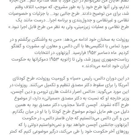
گفتم ‏آقایان من نمی‌توانم در این مورد با شما مذاکره کنم… من اجازه 
ندارم، ولی آنها طرح خود را به طور ‏مشروح، که موجب اتلاف وقتم 
شد، برای من توضیح دادند. طرح جالبی بود… با جزئیات و خصوصیات 
‏نظامی و غیرنظامی و جدول‌بندی و برنامه اجرا… درست مانند یک 
طرح نظامی و عملیات زیرزمینی، ولی ‏به نظر من طرح قابل اجرا نبود.»‏
روزولت به سخنان خود ادامه می‌دهد: «من به واشنگتن برگشتم و در 
مورد تماس با انگلیسی‌ها با آلن ‏دالس و معاون او، مشورت و گفتگو 
کردیم. ماه دسامبر 1952 فرارسید. آیزنهاور، در انتخابات 
‏ریاست‌جمهوری پیروز شد، ولی تا ژانویه 1953 دموکراتها به حکومت 
لرزان خود ادامه می‌دادند.»‏
در این دوران دالس، رئیس «سیا» و کرومیت روزولت، طرح کودتای 
آمریکا را برای سقوط دکتر مصدق ‏تنظیم و تکمیل می‌کنند. روزولت در 
این مورد می‌گوید: «دالس اصرار داشت هاری ترومن و دین آچسن، 
‏وزیر خارجه او که نسبت به دکتر مصدق «سمپاتی» دارد، از موضوع 
طرح آگاه نشوند. آچسن کاملاً ‏مجذوب دکتر مصدق بود به همین 
دلیل من هم مایل نبودم موضوع طرح کودتا را با او در میان بگذارم. 
من ‏و آلن دالس می‌دانستیم که جان فاستر دالس، در حکومت 
آیزنهاور، جانشین آچسن خواهد بود و ‏نمی‌خواستیم دولتی را که 
روزهای آخر حکومت خود را طی می‌کند، درگیر موضوعی کنیم که کمتر 