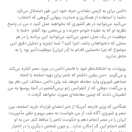
دالس برای به کرسی نشاندن حرف خود این طور استدلال می‌کرد: 
«شما با استفاده از همکاری و حمایت ‏پنهانی گروهی که انتخاب 
می‌کنید می‌توانید در هر کشوری که بخواهید عمل کنید.» من در پاسخ 
نظریه او ‏که به عقیده خودم «چرند» و بی‌معنی بود گفتم: «شما با 
موفقیت در یک عمل، تصور می‌کنید می‌توانید این ‏برنامه را در هر 
محلی که دلخواهتان باشد، اجرا کنید؟ شما تجزیه و تحلیل دقیق این 
موضوع که چرا ‏نخستین اقدام ما (در ایران) موفقیت‌آمیز بود را به 
خاطر ندارید.‏
روزولت، به اختلاف‌نظر خود با فاستر دالس در مورد مصر اشاره می‌کند 
و می‌گوید: «من یقین داشتم که ‏ناصر برای تهیه اسلحه با اتحاد 
جماهیر شوروی وارد معامله خوهد شد ولی دالس مخالف این نظر بود 
و ‏می‌گفت «وقتی که از کنفرانس ژنو برمی‌گشتیم در آنجا روسها به من 
اطمینان دادند که چنین معامله‌ای ‏صورت نخواهد گرفت.»‏
هنگامی که وزیر خارجه آمریکا از خبر امضای قرارداد خرید اسلحه، بین 
مصر و شوروی آگاه شد، از من ‏خواست به مصر بروم و نظیر مأموریت 
ایران را در مصر انجام دهم و حکومت ناصر را ساقط کنم. من به ‏او 
گفتم انجام این کار امکان ندارد… و چون شخص دیگری را در اختیار 