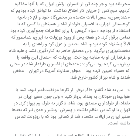
محرمانه بود و جز چند تن از افسران ‏ارتش ایران که با آنها مذاکره 
کردیم، هیچ‌کس از جریان کار اطلاع نداشت. ما توافق کرده بودیم که 
‏‏«هندرسون» سفیر ایالات متحده در مخفی‌گاه خود واقع در ناحیه 
کوهستانی تهران، با افسران طرفدار شاه و ‏همینطور با کسی که با 
استفاده از بودجه «سیا» گروهی را برای تظاهرات جمع‌آوری کرده بود 
تماس برقرار ‏کرد. دو هفته پس از ورود روزولت به ایران، همانطور که 
قبلاً پیشنهاد کرده بودم، شاه مصدق را عزل کرد ‏و زاهدی را به 
نخست‌وزیری برگزید. ولی مصدق حاضر به کناره‌گیری نشد و علیه شاه 
و طرفداران او به ‏مقابله پرداخت. روزولت که احتمال این واقعه را 
پیش‌بینی کرده بود می‌گوید: «عده‌ای از افسران طرفدار ‏شاه در محلی 
که «سیا» تعیین کرده بود – مجاور سفارت آمریکا در تهران – مخفی 
شدند و شاه نیز از ‏کشور خارج شد.‏
‏«… من به شاه گفتم: «اگر برخی از کارها موفقیت‌آمیز نبود، شما با 
هواپیمای خودتان به بغداد پرواز کنید.» ‏ولی چون سفیر ایران در 
بغداد، از طرفداران مصدق بود، شاه، ناگزیر به طرف رم پرواز کرد. در 
تهران با او ‏تماس منظم داشت و پسرش اردشیر زاهدی نیز که بعدها 
سفیر ایران در ایالات متحده شد از کسانی بود ‏که با روزولت تماس 
داشته است.‏