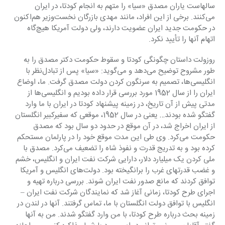
سالهاست یاران مصدق «سیا» را متهم به انجام کودتا، در ایران 
می‌کنند. برخی از این افراد، مانند مهدی ‏بازرگان نخست‌وزیر هم‌اکنون 
در حکومت جدید ایران عضویت دارند، ولی دولت آمریکا هیچ‌گاه 
اتهام آنها ‏را تأیید نکرد.‏
روزولت داستان چگونگی کودتا و سقوط حکومت دکتر مصدق را به 
طور مشروح توضیح می‌دهد و ‏می‌گوید: «سیا» پس از تبادل‌نظر با 
انگلیسی‌ها، تصمیم به سرنگون کردن دولت مصدق گرفت. ما، اوضاع 
‏ایران را از سال 1952 مورد بررسی قرار داده بودیم و انگلیسی‌ها از 
مدتی پیش از آن تاریخ، در زمینه ‏پیشنهاد کودتا در ایران با ما وارد 
گفتگو شده بودند… یعنی در سال 1952، موقعی که سفیرکبیر انگلستان 
از ‏ایران اخراج شد، در آن موقع در حدود دو سال بود که مصدق 
حکومت می‌کرد. وی طی این مدت موقع ‏خود را در پارلمان مستحکم 
کرده بود و به تدریج قدرت و نفوذ شاه را تضعیف می‌کرد. مصدق با 
ملی ‏کردن یک میلیارد دلار، دارایی شرکت نفت ایران و انگلیس، خشم 
و غضب قدرتهای غرب را برانگیخته ‏بود. دولت‌های انگلیس و آمریکا 
توافق کردند که مانع صدور نفت ایران شوند. بررسی درباره تهیه و 
‏اجرای طرح کودتا، زمانی آغاز شد که نمایندگان شرکت نفت ایران – 
انگلیس با توافق دولت انگلستان با ‏ما، تماس گرفتند. آنها در لندن در 
زمینه بحث درباره طرح کودتا، با من وارد گفتگو شدند. من به آنها 