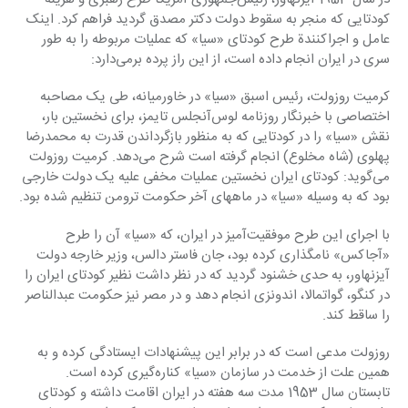
کودتایی که منجر به سقوط دولت ‏دکتر مصدق گردید فراهم کرد. اینک 
عامل و اجراکنندة طرح کودتای «سیا» که عملیات مربوطه را به طور 
‏سری در ایران انجام داده است، از این راز پرده برمی‌دارد:‏
کرمیت روزولت، رئیس اسبق «سیا» در خاورمیانه، طی یک مصاحبه 
اختصاصی با خبرنگار روزنامه ‏لوس‌آنجلس تایمز، برای نخستین بار، 
نقش «سیا» را در کودتایی که به منظور بازگرداندن قدرت به ‏محمدرضا 
پهلوی (شاه مخلوع) انجام گرفته است شرح می‌دهد. کرمیت روزولت 
می‌گوید: کودتای ایران ‏نخستین عملیات مخفی علیه یک دولت خارجی 
بود که به وسیله «سیا» در ماههای آخر حکومت ترومن ‏تنظیم شده بود.‏
با اجرای این طرح موفقیت‌آمیز در ایران، که «سیا» آن را طرح 
«آجاکس» نامگذاری کرده بود، جان فاستر ‏دالس، وزیر خارجه دولت 
آیزنهاور، به حدی خشنود گردید که در نظر داشت نظیر کودتای ایران را 
در ‏کنگو، گواتمالا، اندونزی انجام دهد و در مصر نیز حکومت عبدالناصر 
را ساقط کند.‏
روزولت مدعی است که در برابر این پیشنهادات ایستادگی کرده و به 
همین علت از خدمت در سازمان ‏‏«سیا» کناره‌گیری کرده است. 
تابستان سال 1953 مدت سه هفته در ایران اقامت داشته و کودتای 