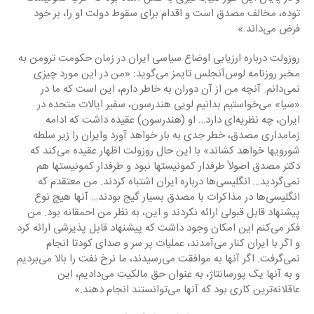
توده، مخالف مصدق است و اقدام برای سقوط دولت او را، بر خود 
فرض می‌داند.»‏
روزولت درباره ارزیابی اوضاع سیاسی ایران در زمان حکومت ترومن به 
مخبر روزنامه لوس‌آنجلس تایمز ‏می‌گوید: «من در این مورد چیزی 
نمی‌دانم. آنچه من از آن دوران به خاطر دارم، این است که ما در 
«سیا» ‏می‌خواستیم بدانیم لویی هندرسون، سفیر ایالات متحده در 
ایران، چه نظریه‌ای دارد… او (هندرسون) عقیده ‏داشت که ادامه 
زمامداری مصدق، خطر جدی به بار خواهد آورد وایران را زیر سلطه 
شورویها خواهد ‏کشاند» با این حال روزولت اظهار عقیده می‌کند که 
دکتر مصدق اصولاً طرفدار کمونیستها نبود و طرفدار ‏کمونیستها هم 
نمی‌گردید… انگلیسی‌ها درباره ایران اشتباه کردند. من معتقدم که 
انگلیسی‌ها در مذاکرات با ‏مصدق بسیار گیج بودند… آنها هیچ نوع 
پیشنهاد قابل قبولی ارائه نکردند و این، به نظر من احمقانه بود. من 
‏فکر می‌کنم این امکان وجود داشت که پیشنهاد قابل پذیرشی ارائه کرد 
و اگر با ایران کنار می‌آمدند، ‏عملیات پر سر و صدای کودتا انجام 
نمی‌گرفت. اگر آنها به موافقت می‌رسیدند، ما نرخ نفت را بالا ‏می‌بردیم 
و به آنها یک پورسانتاژ، به عنوان حق مالکیت می‌دادیم، این 
عاقلانه‌ترین کاری بود که آنها ‏می‌توانستند انجام دهند.»‏