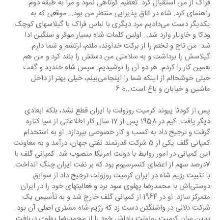
فراک از من استقبال کرد. تعظیم کوتاهی نمود و مرا به طبقه دوم 
راهنمای کرد. شاه در اتاق پذیرایی منتظر من بود… موقعی که به 
یکدیگر دست می‌دادیم مرد دیگری با لباس فراک با گیلاسهای کوچک 
ودکا و خاویار وارد شد… اولین کلمات شاه بسیار موقر و سنگین ادا 
شد: من تاج و تختم را از برکت خداوند، ملتم، ارتشم و شما دارم. 
گیلاسش را برداشت و به سلامتی من دستش را بلند کرد و من هم 
همین کار را کردم. هر دو آن را نوشیدیم. سپس شاه خندید و گفت 
خیلی خوشحالم از اینکه شما را اینجامی‌بینم، خیلی بهتر از داخل 
ماشین و خیابان و باغ است…» 6
پس از کودتا پیوند کرمیت روزولت با ایران قطع نشد، بلکه ابعادی 
دیگر یافت. کیم در 1958 پس از 17 سال کار اطلاعاتی از سیا کناره 
گرفت و ترجیح داد به کسب و کار خصوصی بپردازد. او به استخدام 
کمپانی گلف یکی از 5 شرکت قدرتمند نفتی جهان، درآمد و به معاونت 
این کمپانی در امور روابط با دولت امریکا منصوب شد. کمپانی گلف با 
7درصد سهم از اعضای کنسرسیوم بود که بر نفت ایران چنگ انداخت. 
با تثبیت رژیم شاه در ایران کرمیت روزولت ترجیح داد از سوابق 
دوستی‌اش با محمد‌رضا پهلوی سود برد و فعالیتهای خود را در ایران 
متمرکز سازد. او در 1964 از کمپانی گلف خارج شد و به تأسیس یک 
شرکت دلالی در واشنگتن دست زد که رژیم شاه مشتری اصلی آن بود. 
بدین سان کرمیت روزولت پاداش خود را از محمد‌رضا پهلوی دریافت 