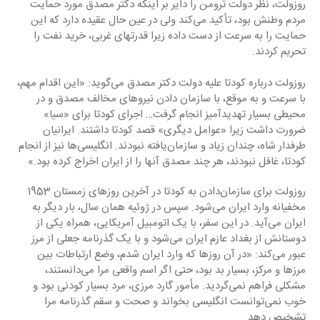
روزولت، نظر دولت ترومن را دایر بر اینکه دکتر مصدق مورد حمایت 
مردم وطنش بود، تأکید می‌کند ولی ‏در عین حال عقیده دارد که این 
حمایت را به سرعت از دست داده زیرا قدرتهای غربی، خرید نفت را 
‏تحریم کردند.‏
روزولت درباره کودتا علیه دولت دکتر مصدق می‌گوید: «این اقدام مهم، 
با سرعت و به موقع، با سازمان ‏دادن نیروهای مخالف مصدق و در 
محیطی بسیار تهدیدآمیز انجام گرفت… اجرای کودتا برای «سیا» 
‏ضرورت داشت زیرا «عوامل دیگری» قصد کودتا داشتند. ایرانیان 
طرفدار شاه، چندان زیاد و سازمان‌یافته ‏نبودند. انگلیسی‌ها نیز از انجام 
کودتا، غافل نبودند، هر چند مصدق آنها را از ایران اخراج کرده بود.»‏
روزولت برای سازمان‌دادن به کودتا در آخرین روزهای زمستان 1953 
مخفیانه وارد ایران می‌شود. سپس ‏در ژوئیه همان سال، بار دیگر به 
ایران می‌آید. در این سفر، با یک اتومبیل آمریکایی، همراه یکی از 
‏دوستانش از بغداد عازم ایران می‌شود و با یک گذرنامه جعلی از مرز 
عبور می‌کند: «در آن روزها که وارد ‏ایران شدم، وضع ارتباطات بین 
مرزها و مرکز، بسیار بد بود، حتی اگر اسم واقعی مرا می‌دانستند، 
مشکلی ‏فراهم نمی‌گردید. مأمور گارد مرزی، مرد بسیار کودنی بود و 
خوب نمی‌توانست انگلیسی بخواند و صحت ‏و سقم گذرنامه مرا 
تشخیص دهد..