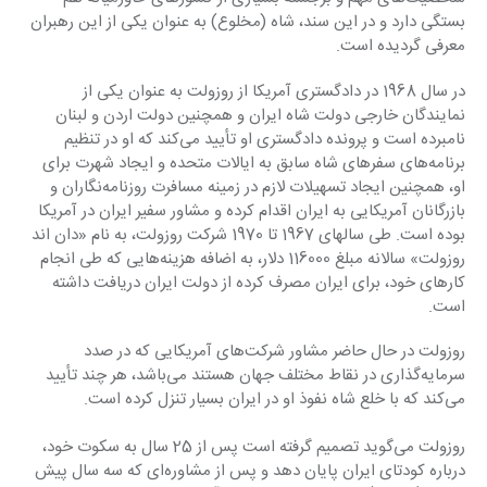
بستگی دارد و در این سند، شاه (مخلوع) به عنوان یکی ‏از این رهبران 
معرفی گردیده است.‏
در سال 1968 در دادگستری آمریکا از روزولت به عنوان یکی از 
نمایندگان خارجی دولت شاه ایران و ‏همچنین دولت اردن و لبنان 
نامبرده است و پرونده دادگستری او تأیید می‌کند که او در تنظیم 
برنامه‌های ‏سفرهای شاه سابق به ایالات متحده و ایجاد شهرت برای 
او، همچنین ایجاد تسهیلات لازم در زمینه ‏مسافرت روزنامه‌نگاران و 
بازرگانان آمریکایی به ایران اقدام کرده و مشاور سفیر ایران در آمریکا 
بوده است. ‏طی سالهای 1967 تا 1970 شرکت روزولت، به نام «دان اند 
روزولت» سالانه مبلغ 116000 دلار، به اضافه ‏هزینه‌هایی که طی انجام 
کارهای خود، برای ایران مصرف کرده از دولت ایران دریافت داشته 
است.‏
روزولت در حال حاضر مشاور شرکت‌های آمریکایی که در صدد 
سرمایه‌گذاری در نقاط مختلف جهان ‏هستند می‌باشد، هر چند تأیید 
می‌کند که با خلع شاه نفوذ او در ایران بسیار تنزل کرده است.‏
روزولت می‌گوید تصمیم گرفته است پس از 25 سال به سکوت خود، 
درباره کودتای ایران پایان دهد و ‏پس از مشاوره‌ای که سه سال پیش 