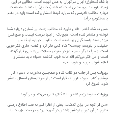
با شاه (مخلوع) ایران در تهران به عمل آورده است، مطالبی در این 
‏زمینه بنویسد. وی مدعی است که شاه (مخلوع) را متقاعد ساخته که 
درباره مطالب نادرستی که درباره ‏کودتا انتشار یافته است باید در مقام 
پاسخگویی برآید.‏
‏«من به شاه گفتم: اطلاع دارید که مطالب زشت بی‌شماری درباره شما 
نوشته و منتشر شده است. هیچ‌یک ‏از اینها درست نیست و هیچ‌کس 
نیز در صدد پاسخگویی برنیامده است. نظرتان درباره اینکه من 
حقیقت را ‏بنویسم چیست؟ شاه کمی فکر کرد و گفت: «آری فکر خوبی 
است از طرف دیگر «سیا» نیز در معرض ‏حملات بی‌شماری قرار گرفته 
است و من فکر می‌کنم اقدامات خوب گذشته «سیا» باید منتشر و 
اعلام ‏شود… بروید و بنویسید.»‏
روزولت پس از جلب موافقت شاه و همچنین مشورت با «سیا» کار 
نوشتن کتاب مورد نظر را که قرار ‏است در اواخر تابستان امسال منتشر 
شود، شروع کرد.‏
روزولت سقوط رژیم شاه را با شگفتی تلقی می‌کند و می‌گوید:‏
‏«من از آنچه در ایران گذشت، یعنی از آغاز اکتبر به بعد، اطلاع درستی 
ندارم. در آن دوران اردشیر زاهدی ‏در آمریکا بود و در صدد عزیمت به 