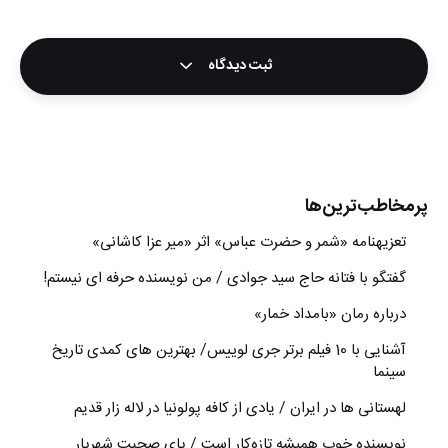
ثبت دیدگاه
پرمخاطب‌ترین‌ها
تعزیه‎نامه‏ «شمر و حضرت عباس» اثر «میر عزا کاشانی»
گفتگو با فتانه حاج سید جوادی / من نویسنده حرفه ای نیستم!
درباره رمان «بامداد خمار»
آشنایی با 10 فیلم برتر جری لوییس/ بهترین های کمدی تاریخ
سینما
لهستانی ها در ایران / یادی از کافه پولونیا در لاله زار قدیم
نويسنده خوب هميشه تازه‌كار است / پای صحبت شهريار