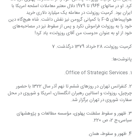
کرد. او در سالهای 1964 تا 1979 دلال معتبر معاملات اسلحه امریکا با 
ایران بود. کرمیت روزولت در معامله یک میلیارد دلاری خرید 
هواپیماهای F-5 با کمپانی گرومن نیز نقش داشت. شاه هیچ‌گاه دین 
خود را به روزولت فراموش نکرد و پس از سقوط نیز در مصاحبه‌های 
خود از او به عنوان «دوست من آقای روزولت» یاد کرد!
کرمیت روزولت، 28 خرداد 1379 درگذشت. 7
پانوشت‌ها:
1. Office of Strategic Services.
2. کنفرانس تهران در روزهای ششم تا نهم آذر سال 1322 با حضور 
چرچیل، روزولت و استالین رهبران انگلستان، امریکا و شوروی در محل 
سفارت شوروی در تهران برگزار شد.
3. ظهور و سقوط سلطنت پهلوی، مؤسسه مطالعات و پژوهشهای 
سیاسی،‌ج 2، ص 220.
4. ظهور و سقوط، همان.