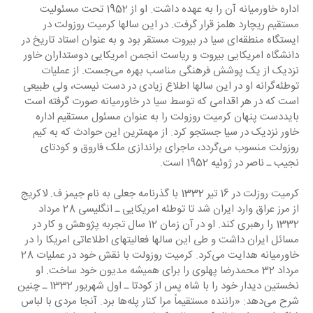
اداره خاورمیانه آن را به عهده داشت. او از 1952 تحت مسئولیت 
مستقیم ریچارد هلمز قرار گرفت. در این سالها کرمیت روزولت در 
ایستگاه منطقه‌ای سیا در بیروت مستقر بود و به عنوان استاد تاریخ در 
دانشگاه امریکایی بیروت و ریاست انجمن امریکایی دوستداران خاور 
نزدیک از یک پوشش فرهنگی مناسب بهره می‌جست. از عملیات 
توطئه‌گرانه او در این سالها اطلاع زیادی در دست نیست، ولی طبیعی 
است که در هر اقدامی که توسط سیا در خاورمیانه صورت گرفته است 
بایددست پنهان کرمیت روزولت را به عنوان مسئول مستقیم اداره 
خاور نزدیک در سیا جستجو کرد. از مهمترین این حوادث که به کیم 
روزولت منسوب می‌گردد، ماجرای براندازی ملک فاروق و کودتای 
نجیب ـ ناصر در ژوئیه 1952 است.
کرمیت روزلت در 16 تیر 1332 با گذرنامه جعلی به نام جیمز ف. لاکریج 
از مرز عراق وارد ایران شد تا توطئه امریکایی ـ انگلیسی 28 مرداد 
1332 را رهبری کند. او در آن زمان 12 سال تجربه پژوهش و کار در 
مسائل ایران داشت و طی این سالها فعالیتهای اطلاعاتی امریکا را در 
خاورمیانه هدایت می‌کرد. کرمیت روزولت با نقش خود در عملیات 28 
مرداد 32 محمد‌رضا پهلوی را برای همیشه مدیون خود ساخت. او 
نخستین دیدار خود را با شاه پس از کودتا ـ اول شهریور 1332 ـ چنین 
شرح می‌دهد: «راننده مستقیماً مرا کنار پله‌ها برد. آنجا مردی با لباس 