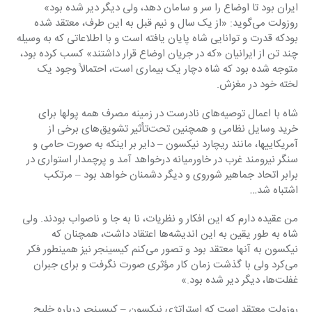
ایران بود تا اوضاع را سر و سامان دهد، ولی دیگر دیر شده بود» 
‏روزولت می‌گوید: «از یک سال و نیم قبل به این طرف، معتقد شده 
بودکه قدرت و توانایی شاه پایان یافته ‏است و با اطلاعاتی که به وسیله 
چند تن از ایرانیان «که در جریان اوضاع قرار داشتند» کسب کرده بود، 
‏متوجه شده بود که شاه دچار یک بیماری است، احتمالاً وجود یک 
لخته خود در مغزش.‏
شاه با اعمال توصیه‌های نادرست در زمینه مصرف همه پولها برای 
خرید وسایل نظامی و همچنین ‏تحت‌تأثیر تشویق‌های برخی از 
آمریکاییها، مانند ریچارد نیکسون – دایر بر اینکه به صورت حامی و 
سنگر ‏نیرومند غرب در خاورمیانه درخواهد آمد و پرچمدار استواری در 
برابر اتحاد جماهیر شوروی و دیگر ‏دشمنان خواهد بود – مرتکب 
اشتباه شد…‏
من عقیده دارم که این افکار و نظریات، نا به جا و ناصواب بودند. ولی 
شاه به طور یقین به این اندیشه‌ها ‏اعتقاد داشت، همچنان که 
نیکسون به آنها معتقد بود و تصور می‌کنم کیسینجر نیز همینطور فکر 
می‌کرد ولی ‏با گذشت زمان کار مؤثری صورت نگرفت و برای جبران 
غفلت‌ها، دیگر دیر شده بود.»‏
روزولت معتقد است که استراتژی نیکسون – کیسینجر درباره خلیج 