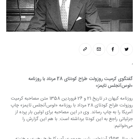
‘
گفتگوی کرمیت روزولت طراح کودتای 28 مرداد با ‏روزنامه 
«لوس‌آنجلس تایمز»
روزنامه کیهان در تاریخ 21 و 26 فروردین 1358 متن مصاحبه کرمیت 
روزولت طراح کودتای 28 مرداد با ‏روزنامه «لوس‌آنجلس تایمز» چاپ 
آمریکا را به چاپ رساند. وی در این مصاحبه برای اولین بار پرده از 
‏جزئیاتی راجع به این کودتا برداشته است. با هم این گزارش را 
می‌خوانیم:‏
در سال 1953 آیزنهاور، رئیس‌جمهوری آمریکا طرح رهبری و هزینه 