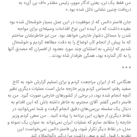
من ‏فقط یک تن، یعنی ادگار موور، رئیس مقتدر «اف بی آی» به 
دریافت چنین نشانی نائل شده بود.»‏
جان فاستر دالس که از موفقیت در این عمل بسیار خوشحال شده بود 
عقیده داشت که در آینده این نوع ‏اقدامات وسیله‌ای برای مواجه 
شدن با مسائل دشوار خارجی خواهد بود. من نیز خاطرنشان ساختم 
که ما ‏پیش از انجام کار، اوضاع را به دقت مطالعه کردیم و خوشحال 
شدیم که ارتش، به استثنای چند مورد ‏معدود از افسران که مصدق آنها 
را به کار گمارده بود، همگی طرفدار شاه بودند…‏
‏* * *‏
هنگامی که از ایران مراجعت کردم و برای تسلیم گزارش خود به کاخ 
سفید رفتم، احساس کردم وزیر ‏خارجه مایل است عملیات دیگری نظیر 
آنچه انجام شده بود، در برخی از کشورهای خارجی صورت ‏گیرد. من به 
فاستر دالس گفتم: آقای محترم، به خاطر داشته باش که این اقدام به 
دنبال یک سلسله ‏بررسی‌های دقیق انجام گرفت و شما نمی‌توانید در 
نقاط دیگری از جهان، این برنامه را پیاده کنید… من ‏سعی کردم وزیر 
خارجه را متقاعد سازم که عملیات ایران نمی‌تواند به عنوان یک نمونه و 
مدل، در نقاط ‏دیگر تکرار شود، ولی فاستر دالس نمی‌خواست این 
نظریه را قبول کند و سعی داشت مرا درگیر «گواتمالا» ‏کند.‏