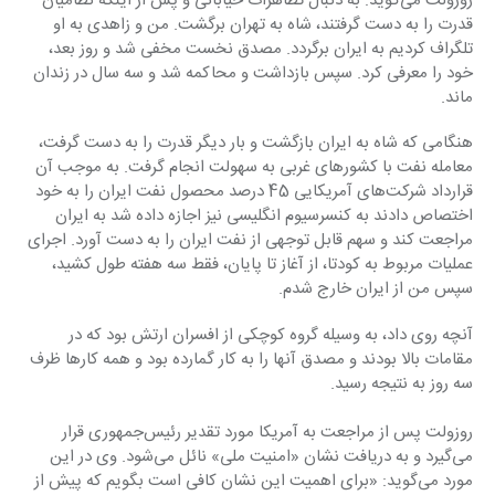
روزولت می‌گوید: به دنبال تظاهرات خیابانی و پس از اینکه نظامیان 
قدرت را به دست گرفتند، شاه به ‏تهران برگشت. من و زاهدی به او 
تلگراف کردیم به ایران برگردد. مصدق نخست مخفی شد و روز بعد، 
‏خود را معرفی کرد. سپس بازداشت و محاکمه شد و سه سال در زندان 
ماند.‏
هنگامی که شاه به ایران بازگشت و بار دیگر قدرت را به دست گرفت، 
معامله نفت با کشورهای غربی به ‏سهولت انجام گرفت. به موجب آن 
قرارداد شرکت‌های آمریکایی 45 درصد محصول نفت ایران را به خود 
‏اختصاص دادند به کنسرسیوم انگلیسی نیز اجازه داده شد به ایران 
مراجعت کند و سهم قابل توجهی از ‏نفت ایران را به دست آورد. اجرای 
عملیات مربوط به کودتا، از آغاز تا پایان، فقط سه هفته طول کشید، 
‏سپس من از ایران خارج شدم.‏
آنچه روی داد، به وسیله گروه کوچکی از افسران ارتش بود که در 
مقامات بالا بودند و مصدق آنها را به ‏کار گمارده بود و همه کارها ظرف 
سه روز به نتیجه رسید.‏
روزولت پس از مراجعت به آمریکا مورد تقدیر رئیس‌جمهوری قرار 
می‌گیرد و به دریافت نشان «امنیت ‏ملی» نائل می‌شود. وی در این 
مورد می‌گوید: «برای اهمیت این نشان کافی است بگویم که پیش از 