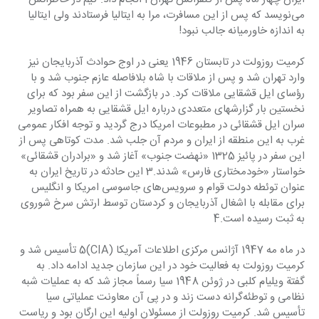
می‌نویسد که پس از این مسافرت، مرا به ایتالیا فرستادند ولی ایتالیا 
به اندازه خاورمیانه جالب نبود!
کرمیت روزولت در تابستان 1946 یعنی در اوج حوادث آذربایجان نیز 
وارد تهران شد و پس از ملاقات با شاه بلافاصله عازم جنوب شد و با 
رؤسای ایل قشقایی ملاقات کرد. در بازگشت از این سفر بود که برای 
نخستین بار گزارشهای متعددی درباره ایل قشقایی به همراه تصاویر 
سران ایل قشقائی در مطبوعات امریکا درج گردید و توجه افکار عمومی 
غرب به این منطقه از ایران و مردم آن جلب شد. مدت کوتاهی پس از 
این سفر در پائیز 1325 «نهضت جنوب» آغاز شد و «برادران قشقائی» 
خواستار «خودمختاری فارس» شدند.3 این حادثه در تاریخ ایران به 
عنوان توئطه دولت قوام و سرویس‌های جاسوسی امریکا و انگلیس 
برای مقابله با اشغال آذربایجان و کردستان توسط ارتش سرخ شوروی 
به ثبت رسیده است.4
در ماه مه 1947 آژانس مرکزی اطلاعات آمریکا (CIA)5 تأسیس شد و 
کرمیت روزولت به فعالیت خود در این سازمان جدید ادامه داد. به 
گفتة ویلیام کلبی در ژوئن 1948 سیا رسماً مجاز شد که به عملیات شبه 
نظامی و توطئه‌گرانه دست زند و در پی‌ آن معاونت عملیاتی سیا 
تأسیس شد. کرمیت روزولت از مسئولان اولیه این ارگان بود و ریاست 