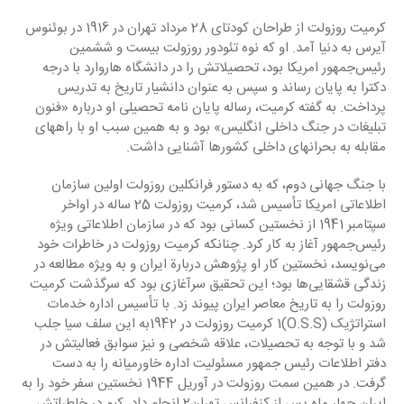
کرمیت روزولت از طراحان کودتای 28 مرداد تهران در 1916 در بوئنوس 
آیرس به دنیا آمد. او که نوه تئودور روزولت بیست و ششمین 
رئیس‌جمهور امریکا بود، تحصیلاتش را در دانشگاه‌ هاروارد با درجه 
دکترا به پایان رساند و سپس به عنوان دانشیار تاریخ به تدریس 
پرداخت. به گفته کرمیت، رساله پایان نامه تحصیلی او درباره «فنون 
تبلیغات در جنگ داخلی انگلیس» بود و به همین سبب او با راههای 
مقابله به بحرانهای داخلی کشورها آشنایی داشت.
با جنگ جهانی دوم، که به دستور فرانکلین روزولت اولین سازمان 
اطلاعاتی امریکا تأسیس شد، کرمیت روزولت 25 ساله در اواخر 
سپتامبر 1941 از نخستین کسانی بود که در سازمان اطلاعاتی ویژه 
رئیس‌جمهور آغاز به کار کرد. چنانکه کرمیت روزولت در خاطرات خود 
می‌نویسد، نخستین کار او پژوهش دربارة ایران و به ویژه مطالعه در 
زندگی قشقایی‌ها بود؛ این تحقیق سرآغازی بود که سرگذشت کرمیت 
روزولت را به تاریخ معاصر ایران پیوند زد. با تأسیس اداره خدمات 
استراتژیک (O.S.S)1 کرمیت روزولت در 1942به این سلف سیا جلب 
شد و با توجه به تحصیلات، علاقه شخصی و نیز سوابق فعالیتش در 
دفتر اطلاعات رئیس جمهور مسئولیت اداره خاورمیانه را به دست 
گرفت. در همین سمت روزولت در آوریل 1944 نخستین سفر خود را به 
ایران چهار ماه پس از کنفرانس تهران2 انجام داد. کیم در خاطراتش 