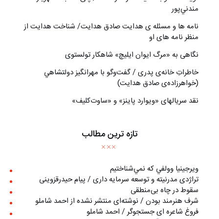
مندني‌پور
نامه ها و مسئله ی هدایت صادق هدایت/ شناخت هدایت از
منظر نامه های او
نگاهی به «مرگ ايوان ايليچ» شاهکار تولستوی
خاطراتِ خانه‌ی پدری / گفت‌وگو با مهرانگيز دولتشاهي
(خواهرزاده‌ی صادق هدايت)
نقد سریالهای «ویوارد پاینز» و «ساوت‌کلیف»
تازه ترین مطالب
ويرجينيا وولفي كه نمي‌شناختيم
تراژدی مدرنیته و توسعه سرمایه داری / پیام حیدرقزوینی
سقوط در چاه بی‌منطقی
شرف هنرمند بودن / نوشته‌ای منتشر نشده از احمد شاملو
فروغ شاعره ای جستجوگر / احمد شاملو