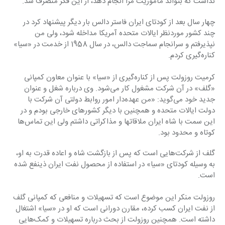
نداشت که بتواند مأموریت مرا ‏انجام دهد، از این فکر منصرف شد.‏
چهار سال بعد از کودتای ایران فاستر دالس بار دیگر پیشنهاد کرد در 
چند کشور موردنظر ایالات متحده ‏آمریکا مداخله شود، ولی من 
نپذیرفتم و سرانجام سماجت دالس، در سال 1958 از خدمت در «سیا» 
‏کناره‌گیری کردم.‏
کرمیت روزولت پس از کناره‌گیری از «سیا» با عنوان معاون کمپانی 
«گلف» در آن شرکت مشغول کار ‏می‌شود. وی درباره شغل و عنوان 
جدید خود می‌گوید: «من عهده‌دار امور روابط دولتی آن شرکت با 
دولت ‏ایالات متحده و همچنین با دیگر کشورهای خارجی بودم و در 
این سمت با شاه ایران ملاقاتها و مذاکراتی ‏داشتم ولی این تماس‌ها 
کوتاه و محدود بود.‏
گلف از شرکت‌هایی است که پس از بازگشت شاه و اعاده قدرت به او، 
به وسیله کودتای «سیا» در استفاده ‏از محصول نفت ایران ذینفع شده 
است.‏
روزولت منکر این موضوع است که تسهیلات و منافعی که کمپانی گلف 
از نفت ایران کسب کرده، مقارن ‏دورانی است که او در «سیا» اشتغال 
داشته است. همچنین روزولت از بحث درباره تسهیلات و کمک‌هایی 