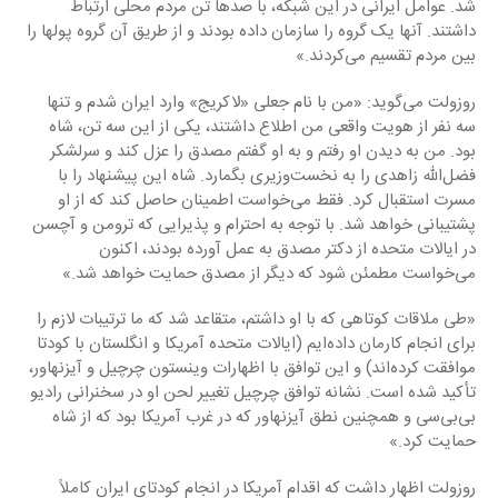
شد. عوامل ایرانی در این شبکه، با صدها تن مردم محلی ارتباط 
داشتند. آنها ‏یک گروه را سازمان داده بودند و از طریق آن گروه پولها را 
بین مردم تقسیم می‌کردند.»‏
روزولت می‌گوید: «من با نام جعلی «لاکریج» وارد ایران شدم و تنها 
سه نفر از هویت واقعی من اطلاع ‏داشتند، یکی از این سه تن، شاه 
بود. من به دیدن او رفتم و به او گفتم مصدق را عزل کند و سرلشکر 
‏فضل‌الله زاهدی را به نخست‌وزیری بگمارد. شاه این پیشنهاد را با 
مسرت استقبال کرد. فقط می‌خواست ‏اطمینان حاصل کند که از او 
پشتیبانی خواهد شد. با توجه به احترام و پذیرایی که ترومن و آچسن 
در ‏ایالات متحده از دکتر مصدق به عمل آورده بودند، اکنون 
می‌خواست مطمئن شود که دیگر از مصدق ‏حمایت خواهد شد.»‏
‏«طی ملاقات کوتاهی که با او داشتم، متقاعد شد که ما ترتیبات لازم را 
برای انجام کارمان داده‌ایم (ایالات ‏متحده آمریکا و انگلستان با کودتا 
موافقت کرده‌اند) و این توافق با اظهارات وینستون چرچیل و آیزنهاور، 
‏تأکید شده است. نشانه توافق چرچیل تغییر لحن او در سخنرانی رادیو 
بی‌بی‌سی و همچنین نطق آیزنهاور ‏که در غرب آمریکا بود که از شاه 
حمایت کرد.»‏
روزولت اظهار داشت که اقدام آمریکا در انجام کودتای ایران کاملاً 