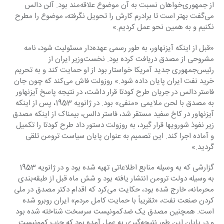
از ‏جمهوری‌خواهان نسبت به آن موضوع علاقه‌مند بود. آلن دالس 
می‌گفت بهتر است تا برادرم کارش را ‏تحویل نگرفته، موضوع را مطرح 
نکنیم و به همین نحو عمل کردیم.»‏
‏«قبل از اینکه آیزنهاور، به طور رسمی عهده‌دار مسئولیت شود، نامه 
مشروحی از مصدق دریافت کرده بود. ‏نخست‌وزیر ایران از 
رئیس‌جمهوری جدید آمریکا خواستار بود از او حمایت کند و به تحریم 
خرید نفت ‏ایران پایان داده شود.» روزولت فاش می‌کند که چون جان 
فاستر دالس در جریان طرح کودتا قرار داشت، ‏در نتیجه پاسخ آیزنهاور 
به مصدق با لحن ملایمی «منفی» بود. در ژانویه 1953، پس از اینکه 
آیزنهاور در ‏کاخ سفید مستقر شد، فاستر دالس، بیمناک از اینکه مصدق 
زیر نفوذ شورویها قرار گیرد، به روزولت ‏دستور داد طرح کودتا را تکمیل 
و آماده اجرا کند. این تصمیم به عنوان پایان سیاست ترومن تلقی 
گردید.»‏
گزارشی که به وسیله منابع اطلاعاتی تهیه شده بود و در ژانویه 1953 
به وسیله دولت ترومن انتشار یافته ‏بود و شش ماه قبل از طبقه‌بندی 
محرمانه، خارج شده بود، حکایت می‌کرد که اقدام دکتر مصدق در ملی 
‏کردن صنعت نفت، «تقریباً با حمایت کامل مردم» ایران روبرو شده 
است. همچنین مصدق یک ‏ضدکمونیست سرسخت شناخته شده بود 
و در پایان این طور نتیجه‌گیری به عمل آمده بود که حزب ‏کمونیست 