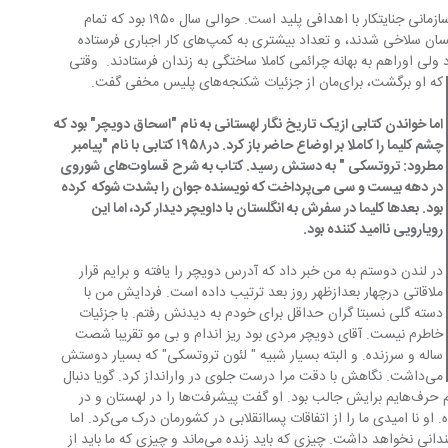
همین زمان‌ها بود که فهمیدم این سازمان، سازمانی جنایتکار با اهدافی پلید است. حوالی سال ۱۹۵۰ بود که تمام 
دروغ‌ها برای ما روشن شد. که چه تعداد انسان‌ سلاخی شدند، و تعداد بیشتری به کمپ‌های کار اجباری فرستاده 
لی اوراهم به بهانه چرائمی کاملا ساختگی به زندان فرستادند.  وقتی 
که او برگشت، برای‌مان از جزئیات شکنجه‌های پلیس مخفی گفت.
اما خواندن کتابی ازیک تاریخ نگار لهستانی به نام "اسحاق دویچر" بود که 
چشم کلیما را کاملا بر اوضاع حاضر باز کرد. در۱۹۵۸ کتابی با نام "پیامبر 
مطرود: تروتسکی " به دستش رسید. کتاب به شرح قساوت‌های شوروی 
در دهه بیست و سی می‌پرداخت که نویسنده جوان را بشدت شوکه  کرده 
بود. بعد‌ها کلیما در سفرش به انگلستان با داویچر دیدار کرد، اما این 
رویارویی ناامید کننده بود.
در لندن دوستم به من خبر داد که آدرس دویچر را یافته و برایم قرار 
ملاقاتی درچهار بعدازظهر روز بعد ترتیب داده است. فردایش من با 
دسته گلی نسبتا گران حداقل برای خودم به دیدنش رفتم. با جزئیات 
خاطرم نیست. آقای دویچر مردی بود ریز اندام و بی مو تقریبا شصت 
ساله و سرزنده. و البته بسیار شبیه " لئون تروتسکی" که بسیار دوستش 
می‌داشت. نگاهش با دقت مرا درست جلوی در وارانداز کرد. گویا دنبال 
چیزی عجیب در من می‌گشت. گمان می‌کنم حرف‌هایم برایش جالب بود. او گفت پیشرفت‌ها را در لهستان و در 
سایر کشور های بلوک شرق از دور دنبال کرده. او نا امیدی ما را از اتفاقات پسا‌انقلابی در کشورمان درک می‌کرد. اما 
معتقد بود که تفکر استالین سالارانه دوام چندانی نخواهد داشت. چیزی که باید زنده می‌ماند و چیزی که ما باید از 