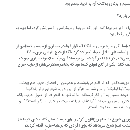
باز زد؟
نه، او به من گوش کرد و سعی کرد بهترین راه را برایم پیدا کند. این که می‌توان بروکراسی را سرزنش کرد، اما باید به 
 وفادار بود.
-در دهه شصت ایده مارکس و انگلس در چک‌اسلواکی مورد برسی موشکافانه قرار گرفت. بسیاری از مردم و تعدادی از 
روشنفران پیش‌رو  دریافتند که این رژیم نه تنها جامعه‌ای عادل ایجاد نخواهد کرد، بلکه از هیچ تلاشی برای حفظ 
قدرتی که بعد از جنگ بدست آورده فروگذار نمی‌کند. در ۱۹۶۷ در گردهمایی نویسندگان چک، بلاخره بسیاری جرئت 
یافتند  تا وقایع را آنگونه که حقیقتا بود توصیف کنند. یکی از آنان ایوان کلیما بود که بخاطر سخنرانی‌اش از حزب اخراج 
مدیریت حزب تصمیم به برخورد انضباطی با نویسندگانی که از ظلم می‌نوشتند و همزمان از اعضای حزب هم بودند، 
،"واکولیک" و من شد. ما هرگز از این دوره شرم آورم از زندگیمان 
حرف نزدیم. ولی مطمئنم دوستانم هم مانند خودم بسیار به آن فکر کرده‌اند. ما نه تنها به انحراف از اصول حزب، بلکه 
حتی از من پرسیدند " آیا عقایدم با عضویت در حزب سازگار است؟ ". و 
 دارم بسیار متفاوت است.
روی شروع به  ظلم روزافزون کرد. و برای بیست سال کتاب های کلیما تنها 
اجازه چاپ در غرب را داشت. او با نگاهی به عقب، اینرا شرح می‌دهد که برای افرادی که بر علیه حزب اقدام کردند، 