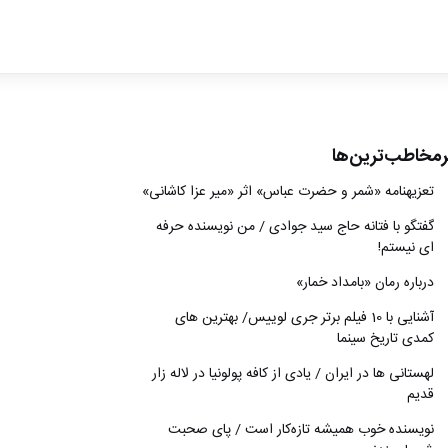
ادبیات
سینما
کتاب
رمخاطب‌ترین‌ها
از اقالیم دگر
تعزیه‎نامه‏ «شمر و حضرت عباس» اثر «میر عزا کاشانی»
درباره ما
گفتگو با فتانه حاج سید جوادی / من نویسنده حرفه
ای نیستم!
درباره رمان «بامداد خمار»
آشنایی با 10 فیلم برتر جری لوییس/ بهترین های
کمدی تاریخ سینما
لهستانی ها در ایران / یادی از کافه پولونیا در لاله زار
قدیم
نويسنده خوب هميشه تازه‌كار است / پای صحبت