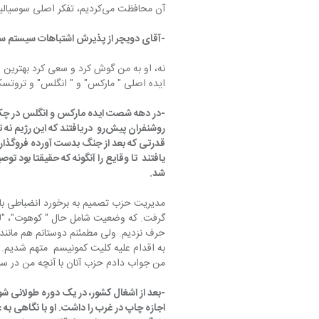
آن محافظت می‌کردیم، تفکر اصلی سوسیالیسیم و برتری بلاشک آن بر کاپیتالیسم بود.
-آقای دویچر از پذیرش اشتباهات سیستم سر 
ایده اصلی " مارکس" و " انگلس" و تروتسکی
شد.
گرفت. که وضعیت شامل حال " کوهوت"، "لیه"
به اقدام علیه کلیت کمونیسم  متهم شدیم. 
من جواب دادم حزب آنان با آنچه من در سر
-بعد از اشغال کشور، در یک دوره طولانی شو