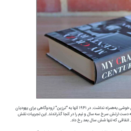
-سال‌های بعدی، برای خانواده کلیما روزهای خوشی به‌همراه نداشت. در ۱۹۴۱ آنها به "ترزین" ارودوگاهی برای یهودیان 
 به دست ارتش سرخ سه سال و نیم را در آنجا گذراندند. این تجربیات نقش 