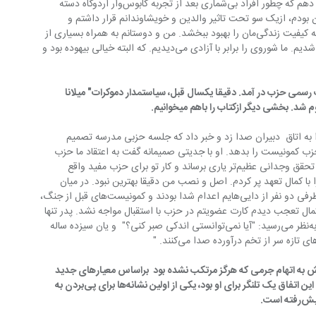
سعی کردم در کتاب به بهترین شکل توضیح دهم که چطور افراد بی‌شماری بعد از تجربه کابوس‌وار اردوگاه دسته 
‌پیوستند. من جوان بودم، ازیک سو تحت تاثیر والدین و خویشاوندانم قرار داشتم و 
ازسویی دیگر همه ما منتظر تغییری بودیم که کیفیت زندگی‌مان را بهبود ببخشد. من و دوستانم به همراه بسیاری از 
هم نسلی‌هایمان توسط ارتش شوروی آزاد شدیم. ما شوروی را برابر با آزادی می‌دیدیم. که البته خیالی بیهوده بود و 
۱۹۵ کلیما به عضویت رسمی حزب در آمد. دقیقا یکسال قبل، سیاستمدار دموکرات" میلانا 
 شد. بخشی دیگر ازکتاب را باهم میخوانیم.
را به اتاق  دبیران صدا زد و خبر داد که جلسه حزبی مدرسه تصمیم 
 حزب کمونیست را بدهد. او با جدیتی صمیمانه گفت به اعتقاد ما حزب 
می‌تواند تو را در رسیدن به آرزوهایت برای تحقق وجدانی عظیم‌تر یاری برساند و کار تو برای حزب مفید واقع 
را با کمال تعهد پر کردم. اصل و نصب من دقیقا بهترین نبود. در میان 
اجدادم حتی یک کارگر هم نمی‌شناختم. از طرفی دو نفر از دایی‌هایم اعدام شدا بودند و کمونیست‌های قبل از جنگ، 
ی‌رفتند… در خانه با کمال تعجب دیدم کارت عضویتم در حزب با استقبال مواجه نشد. پدر تنها 
گفت: " این تصمیم خودت بود!" مادر مردد به‌نظر می‌رسید: "آیا نمی‌توانستی اندکی صبر کنی؟"  و یان سیزده ساله 
ش به اتهام جرمی که هرگز مرتکب نشده بود  براساس معیارهای جدید 
عدالت به زندان فرستاده شد. کلیما می‌گوید این اتفاق یک تلنگر برای او بود، یکی از اولین نشانه‌ها برای پی‌بردن به 
است.