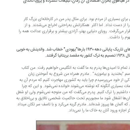
 و عمویش سناتور بود. او می‌گوید در هیاهوی بحران اقتصادی آن زمان، تبلیغات گسترده و پروپاگاندای 
در جامعه ما، آن  سال‌ها دوران واقعا سختی برای بسیاری از مردم بود. برای مثال پدر من در کارخانه‌ای بزرگ کار 
می‌کرد و چون نیرویی متخصص بود کارش را از دست نداد. اما اکثر  همکارانش به‌راحتی اخراج می‌شدند. و از 
همین رو ناخود آگاه تحت تاثیر این بحران قرار می‌گرفت. رویای دنیایی بهتر، آزادی بیشتر و برقراری عدالت همه را 
-پدر و مادر او یهودی بودند. خود او در سال‌های تاریک پایانی دهه ۱۹۳۰ بارها"یهودی" خطاب شد. والدینش به خوبی 
رفتند.
در بخشی از قرن دیوانه من آمده: " با وجود تمام نا امیدی‌ها پدرم به ما گفت به انگلیس خواهیم رفت. من کتاب 
تم به اسم "بخندید و بیاموزید" . مادرم همراه من شروع به آموختن زبان 
انگلیسی ازروی آن کتاب کرد.  در دنیای کودکی از خود می‌پرسیدم چرا باید به کشوری مهاجرت کنیم که مردم آن به 
زبانی متفاوت سخن می گویند؟ جایی که کلمات بسیاری آنگونه که نوشته می‌شوند خوانده نمی‌شود. و این که چرا 
باید آپارتمانی که همه ما آن را بسیار دوست داشتیم را ترک کنیم. پدرم می‌گفت که من متوجه نمی‌شوم ولی او شغل 
بسیار خوبی یافته و اگر کل کشور توسط آلمان‌ها اشغال شود ما مجبوریم تحت حاکمیت شخصی نالایق و بی‌اخلاق به 
نام هیتلر زندگی کنیم. یک روز برفی خبر آمد که آلمان ها پیروز شده‌‌اند. مادرم گریه می‌کرد و با تاسف سر تکان میداد 