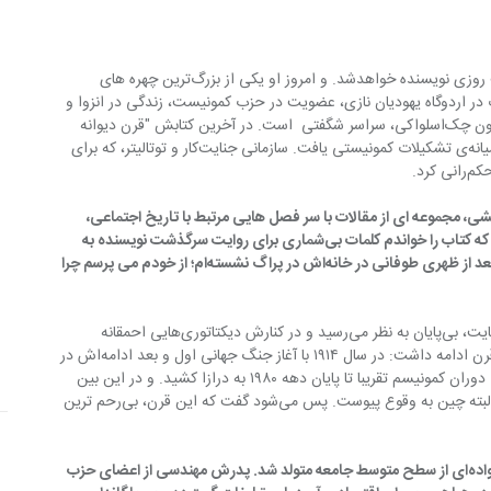
زمانی که ایوان کلیما کودک بود، می‌دانست روزی نویسنده خواهد‌شد. و امروز او یکی از بزرگ‌ترین چهره های 
مسیر زندگی‌ او از اسارت در اردوگاه یهودیان نازی، عضویت در حزب کمونیست، زندگی در انزوا و 
سپس اخراج، تا پیوستن به جنبش اپوزیسیون چک‌اسلواکی، سراسر شگفتی  است. در آخرین کتابش "قرن دیوانه 
من" او شرح می‌دهد که چگونه خود را در میانه‌ی تشکیلات کمونیستی یافت. سازمانی جنایت‌کار و توتالیتر، که برای 
کرد.
 مجموعه ای از مقالات با سر فصل هایی مرتبط با تاریخ اجتماعی، 
تفکرات سیاسی، کمونیسم و آزادی. اولین بار که کتاب را خواندم کلمات بی‌شماری برای روایت سرگذشت نویسنده به 
ذهنم هجوم آورد. حال  که با ایوان کلیما در بعد از ظهری طوفانی در خانه‌اش در پراگ نشسته‌ام؛ از خودم می ‌پرسم چرا 
چون واقعا دیوانه‌وار بود! جنگ، کشتار و جنایت، بی‌پایان به نظر می‌رسید و در کنارش دیکتاتوری‌هایی احمقانه 
پدیدارشده بود. و این وضعیت برای یک  قرن ادامه داشت: در سال ۱۹۱۴ با آغاز جنگ جهانی اول و بعد ادامه‌اش در 
آلمان و ایتالیا و البته اتحاد جماهیر شوروی. دوران کمونیسم تقریبا تا پایان دهه ۱۹۸۰ به درازا کشید. و در این بین 
قتل عام‌های فروانی هم در آفریقا، کلمبیا و البته چین به وقوع پیوست. پس می‌شود گفت که این قرن، بی‌رحم ترین 
-کلیما در پراگ درست در میانه مشکلات خانواده‌ای از سطح متوسط جامعه متولد شد. پدرش مهندسی از اعضای حزب 