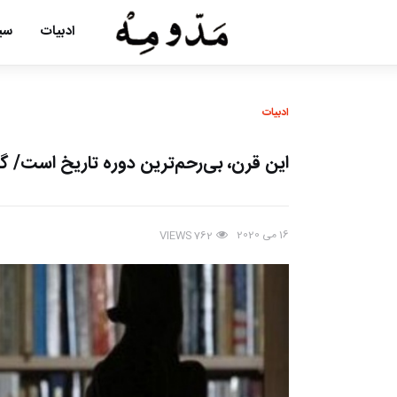
ادبیات
سین
ادبیات
این قرن، بی‌رحم‌ترین دوره تاریخ است/ گ
16 می 2020
VIEWS
762