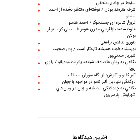
سقوط در چاه بی‌منطقی
شرف هنرمند بودن / نوشته‌ای منتشر نشده از احمد
شاملو
فروغ شاعره ای جستجوگر / احمد شاملو
«اوديسه»؛ بازآفريني مدرن هومر با امضاي كريستوفر
نولان
تئوری تناقض براهنی
نويسنده خوب هميشه تازه‌كار است / پای صحبت
شهريار مندني‌پور
نگاهي به رمان «تصادف شبانه» پاتريك موديانو / راوي
رويا
آلبر کامو و آثارش؛ از نگاه سوزان سانتاگ
دوگانگی بنیادین آلبر کامو در مواجهه با جهان
نگاهي به چندلايگي انديشه و زبان در رمان‌هاي
شهرنوش پارسي‌پور
آخرین دیدگاه‌ها