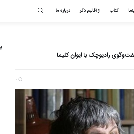
ما
کتاب
از اقالیم دگر
درباره ما
مد و مه
پ
فت‌وگوی رادیوچک با ایوان کلیما
0