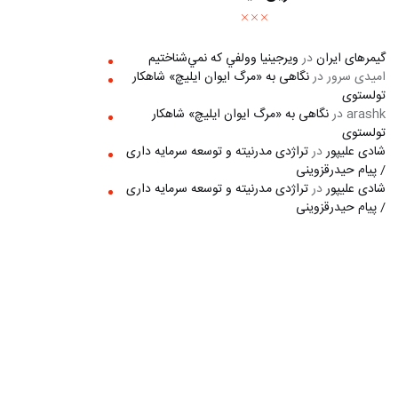
گیمرهای ایران
در
ويرجينيا وولفي كه نمي‌شناختيم
امیدی سرور
در
نگاهی به «مرگ ايوان ايليچ» شاهکار
تولستوی
arashk
در
نگاهی به «مرگ ايوان ايليچ» شاهکار
تولستوی
شادی علیپور
در
تراژدی مدرنیته و توسعه سرمایه داری
/ پیام حیدرقزوینی
شادی علیپور
در
تراژدی مدرنیته و توسعه سرمایه داری
/ پیام حیدرقزوینی