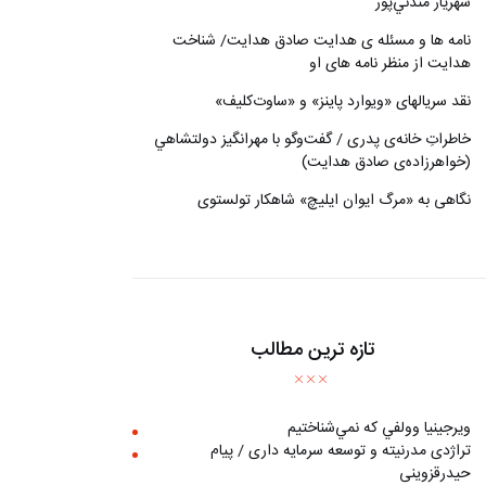
شهريار مندني‌پور
نامه ها و مسئله ی هدایت صادق هدایت/ شناخت
هدایت از منظر نامه های او
نقد سریالهای «ویوارد پاینز» و «ساوت‌کلیف»
خاطراتِ خانه‌ی پدری / گفت‌وگو با مهرانگيز دولتشاهي
(خواهرزاده‌ی صادق هدايت)
نگاهی به «مرگ ايوان ايليچ» شاهکار تولستوی
تازه ترین مطالب
ويرجينيا وولفي كه نمي‌شناختيم
تراژدی مدرنیته و توسعه سرمایه داری / پیام
حیدرقزوینی