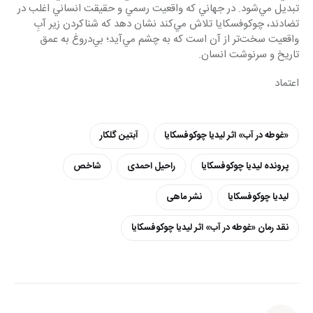
تبديل مي‌شود. در جهاني كه واقعيت رسمي و حقيقت انساني اغلب در 
تضادند، چوكوفسكايا تلاش مي‌كند نشان دهد كه شناكردن زير آبِ 
واقعيت سخت‌تر از آن است كه به چشم مي‌آيد؛ بي‌دروغ به عمق 
تاريخ و سرنوشت انسان.
اعتماد
«غوطه در آب» اثر ليديا چوكوفسكايا
آبتین گلکار
پرونده ليديا چوكوفسكايا
راحیل احمدی
شاخص
ليديا چوكوفسكايا
نشر ماهی
نقد رمان «غوطه در آب» اثر ليديا چوكوفسكايا