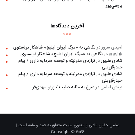
پارسي‌پور
آخرین دیدگاه‌ها
امیدی سرور
در
نگاهی به «مرگ ايوان ايليچ» شاهکار تولستوی
arashk
در
نگاهی به «مرگ ايوان ايليچ» شاهکار تولستوی
شادی علیپور
در
تراژدی مدرنیته و توسعه سرمایه داری / پیام
حیدرقزوینی
شادی علیپور
در
تراژدی مدرنیته و توسعه سرمایه داری / پیام
حیدرقزوینی
بینش امامی
در
صرع به مثابه صلیب / پرتو مهدی‌فر
تمامی حقوقِ مادی و معنوی سایت متعلق به «مد و ماه» است |
Copyright © 2026