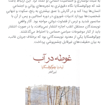
به سبك نوشتاري و حساسيت انساني او كمك كرد. اين ارتباط باعث 
شد كه چوكوفسكايا نگاه دقيق‌تري به تجربه‌هاي رواني و اجتماعي 
انسان‌ها پيدا كند و در آثارش با عمق بيشتري به رنج، سكوت و تنهايي 
شخصيت‌ها بپردازد.ادبيات شوروي در دوره استالين و پس از آن با 
سانسور شديد و ترس از قضاوت دولتي مواجه بود. آثار واقعي 
نويسندگان مستقل اغلب اجازه انتشار نمي‌يافت، يا در صورت انتشار 
بايد از كنار موضوعات سياسي حساس با احتياط مي‌گذشتند. 
چوكوفسكايا يكي از معدود نويسندگاني بود كه برخلاف جريان غالب، 
به بيان حقيقت‌هاي غيرقابل چشم‌پوشي پرداخت. 