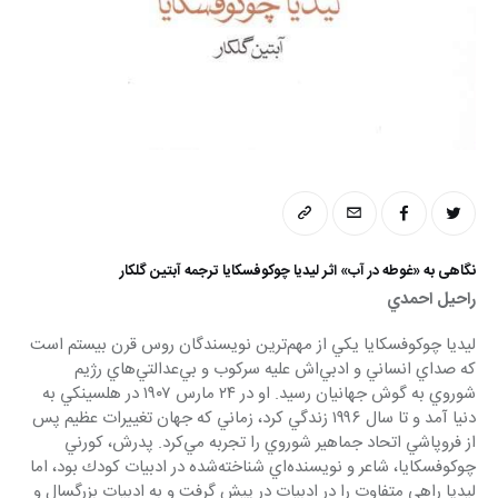
نگاهی به «غوطه در آب» اثر ليديا چوكوفسكايا ترجمه آبتین گلکار
راحيل احمدي
ليديا چوكوفسكايا يكي از مهم‌ترين نويسندگان روس قرن بيستم است 
كه صداي انساني و ادبي‌اش عليه سركوب و بي‌عدالتي‌هاي رژيم 
شوروي به گوش جهانيان رسيد. او در ۲۴ مارس ۱۹۰۷ در هلسينكي به 
دنيا آمد و تا سال ۱۹۹۶ زندگي كرد، زماني كه جهان تغييرات عظيم پس 
از فروپاشي اتحاد جماهير شوروي را تجربه مي‌كرد. پدرش، كورني 
چوكوفسكايا، شاعر و نويسنده‌اي شناخته‌شده در ادبيات كودك بود، اما 
ليديا راهي متفاوت را در ادبيات در پيش گرفت و به ادبيات بزرگسال و 