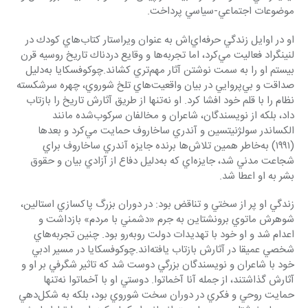
موضوعات اجتماعي-سياسي پرداخت. 
او در اوايل زندگي حرفه‌اي‌اش به عنوان ويراستار كتاب‌هاي كودك در 
لنينگراد فعاليت مي‌كرد، اما تجربه‌ها و وقايع دردناك تاريخ روسيه قرن 
بيستم او را به سمت نوشتن آثار مهم‌تري كشاند.چوكوفسكايا به‌دليل 
صداقت و بي‌پروايي در بيان واقعيت‌هاي تلخ شوروي، چهره سرشكسته 
نظام را با قلم خود افشا كرد. او نه‌تنها از طريق آثارش تاريخ را بازتاب 
داد، بلكه از نويسندگان، شاعران و مخالفان سركوب‌شده مانند 
الكساندر سولژنيتسين و آندري ساخاروف حمايت مي‌كرد و بعدها 
(۱۹۹۱) به‌خاطر همين تلاش‌ها برنده جايزه آندري ساخاروف براي 
شجاعت مدني شد، جايزه‌اي كه به‌دليل دفاع از آزادي بيان و حقوق 
بشر به او اعطا شد. 
زندگي او پر از سختي و تناقض بود: در دوران بزرگ پاكسازي استالين، 
شوهرش ماتوي برونشتاين به جرم «دشمني با مردم» بازداشت و 
اعدام شد و او خود با تهديدات دولت روبه‌رو بود. چنين تجربه‌هاي 
شخصي عميقا در آثارش بازتاب يافته‌اند.چوكوفسكايا در مسير ادبي 
خود با شاعران و نويسندگان بزرگي دوست شد كه تاثير شگرفي بر او و 
آثارش گذاشتند، از جمله آنا آخماتوا. دوستي او با آخماتوا نه‌تنها 
حمايت روحي و فكري در دوران سخت شوروي بود، بلكه به شكل‌دهي 