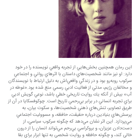
اين رمان همچنين بخش‌هايي از تجربه واقعي نويسنده را در خود 
دارد: او نيز مانند شخصيت‌هاي داستان با اثرهاي رواني و اجتماعي 
سركوب روبه‌رو بود و در زندگي واقعي‌اش به دليل ارتباط با نويسندگان 
و مخالفان رژيم، مدتي از فعاليت ادبي رسمي منع شده بود.«غوطه در 
آب» بيش از آنكه يك روايت تاريخي خطي باشد، نوعي گويش ادبي 
براي تجربه انساني در برابر بي‌رحمي تاريخ است. چوكوفسكايا در آن از 
طريق تصاوير، تنش‌هاي ذهني شخصيت‌ها، و سكوت بيان، به 
پرسش‌‌هاي بنيادين درباره حقيقت، حافظه، و مسووليت اجتماعي 
مي‌پردازد. اين اثر نشان مي‌دهد كه چگونه سركوب سياسي، از 
دست‌دادن عزيزان، و بروكراسي بي‌رحم مي‌تواند انسان را از درون 
خالي كند، و چگونه حافظه و روايت شخصي به تنها ابزار براي بقا 