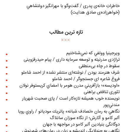
خاطراتِ خانه‌ی پدری / گفت‌وگو با مهرانگيز دولتشاهي
(خواهرزاده‌ی صادق هدايت)
تازه ترین مطالب
ويرجينيا وولفي كه نمي‌شناختيم
تراژدی مدرنیته و توسعه سرمایه داری / پیام حیدرقزوینی
سقوط در چاه بی‌منطقی
شرف هنرمند بودن / نوشته‌ای منتشر نشده از احمد شاملو
فروغ شاعره ای جستجوگر / احمد شاملو
«اوديسه»؛ بازآفريني مدرن هومر با امضاي كريستوفر نولان
تئوری تناقض براهنی
نويسنده خوب هميشه تازه‌كار است / پای صحبت شهريار
مندني‌پور
نگاهي به رمان «تصادف شبانه» پاتريك موديانو / راوي رويا
آلبر کامو و آثارش؛ از نگاه سوزان سانتاگ
دوگانگی بنیادین آلبر کامو در مواجهه با جهان
نگاهي به چندلايگي انديشه و زبان در رمان‌هاي شهرنوش