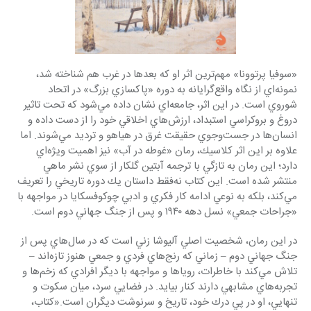
«سوفيا پرتوونا» مهم‌ترين اثر او كه بعدها در غرب هم شناخته شد، 
نمونه‌اي از نگاه واقع‌گرايانه به دوره «پاكسازي بزرگ» در اتحاد 
شوروي است. در اين اثر، جامعه‌اي نشان داده مي‌شود كه تحت تاثير 
دروغ و بروكراسي استبداد، ارزش‌هاي اخلاقي خود را از دست داده و 
انسان‌ها در جست‌وجوي حقيقت غرق در هياهو و ترديد مي‌شوند. اما 
علاوه بر اين اثر كلاسيك، رمان «غوطه در آب» نيز اهميت ويژه‌اي 
دارد؛ اين رمان به تازگي با ترجمه آبتين گلكار از سوي نشر ماهي 
منتشر شده است. اين كتاب نه‌فقط داستان يك دوره تاريخي را تعريف 
مي‌كند، بلكه به نوعي ادامه كار فكري و ادبي چوكوفسكايا در مواجهه با 
«جراحات جمعي» نسل دهه ۱۹۴۰ و پس از جنگ جهاني دوم است. 
در اين رمان، شخصيت اصلي آليوشا زني است كه در سال‌هاي پس از 
جنگ جهاني دوم – زماني كه رنج‌هاي فردي و جمعي هنوز تازه‌اند – 
تلاش مي‌كند با خاطرات، روياها و مواجهه با ديگر افرادي كه زخم‌ها و 
تجربه‌هاي مشابهي دارند كنار بيايد. در فضايي سرد، ميان سكوت و 
تنهايي، او در پي درك خود، تاريخ و سرنوشت ديگران است.«كتاب، 