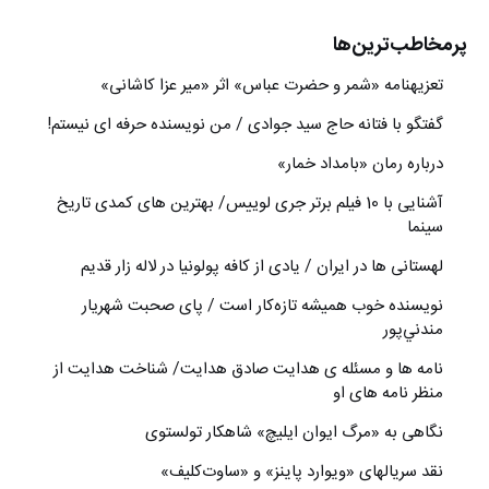
پرمخاطب‌ترین‌ها
تعزیه‎نامه‏ «شمر و حضرت عباس» اثر «میر عزا کاشانی»
گفتگو با فتانه حاج سید جوادی / من نویسنده حرفه ای نیستم!
درباره رمان «بامداد خمار»
آشنایی با 10 فیلم برتر جری لوییس/ بهترین های کمدی تاریخ
سینما
لهستانی ها در ایران / یادی از کافه پولونیا در لاله زار قدیم
نويسنده خوب هميشه تازه‌كار است / پای صحبت شهريار
مندني‌پور
نامه ها و مسئله ی هدایت صادق هدایت/ شناخت هدایت از
منظر نامه های او
نگاهی به «مرگ ايوان ايليچ» شاهکار تولستوی
نقد سریالهای «ویوارد پاینز» و «ساوت‌کلیف»