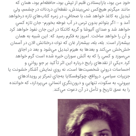
خودِ من بود، بازايستادن قلبم از تپش بود، حافظه‌ام بود، همان كه 
مانند ميگرنم هيچ‌كس نمي‌بيندش، نقطه‌اي دردناك در چشمم، ولي 
تبديل به كاغذ خواهد شد، با صحافي، در زمره كتاب‌هاي تازه درخواهد 
آمد و – اگر بتوانم بدون ترس در آب غوطه بخورم- جان تازه‌ كسي 
خواهد شد و صداي آليوشا و گريه كاتنكا در اين جان نفوذ خواهد كرد 
و آن را خواهد ساخت. امروز به فكرم رسيد كه: اين شبيه به همان 
بيشه‌زار است. بله، بله، بيشه‌زار غان كه نوك درختانش الان در آسمان 
خش‌خش‌ مي‌كند و بعدها به هيزم تبديل مي‌شود و بعد در اجاق 
مي‌سوزد و كسي را كه به آتش سوزان خيره شده است گرم خواهد 
كرد.»يكي از نقدهاي رايج درباره اين اثر تأكيد بر جوِ رواني و 
احساسات دروني شخصيت‌ها است، نه روي نمايش آشكار خشونت يا 
جزييات سياسي. درواقع، چوكوفسكايا به‌جاي تمركز بر رويدادهاي 
بيروني، به سكوت، تنهايي و درون‌نگري انساني مي‌پردازد، كه خواننده 
را به عمق تاريخ و تأمل در آن دعوت مي‌كند. 