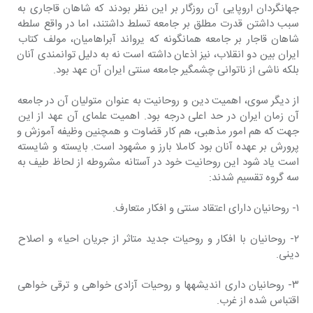
جهانگردان اروپایی آن روزگار بر این نظر بودند که شاهان قاجاری به 
سبب داشتن قدرت مطلق بر جامعه تسلط داشتند، اما در واقع سلطه 
شاهان قاجار بر جامعه همانگونه که یرواند آبراهامیان، مولف کتاب 
ایران بین دو انقلاب، نیز اذعان داشته است نه به دلیل توانمندی آنان 
بلکه ناشی از ناتوانی چشمگیر جامعه سنتی ایران آن عهد بود.
از دیگر سوی، اهمیت دین و روحانیت به عنوان متولیان آن در جامعه 
آن زمان ایران در حد اعلی درجه بود. اهمیت علمای آن عهد از این 
جهت که هم امور مذهبی، هم کار قضاوت و همچنین وظیفه آموزش و 
پرورش بر عهده آنان بود کاملا بارز و مشهود است. بایسته و شایسته 
است یاد شود این روحانیت خود در آستانه مشروطه از لحاظ طیف به 
سه گروه تقسیم شدند:
۱- روحانیان دارای اعتقاد سنتی و افکار متعارف.
۲- روحانیان با افکار و روحیات جدید متاثر از جریان احیا» و اصلاح 
دینی.
۳- روحانیان داری اندیشهها و روحیات آزادی خواهی و ترقی خواهی 
اقتباس شده از غرب.