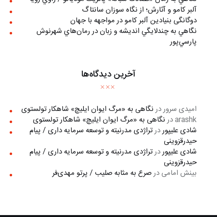
آلبر کامو و آثارش؛ از نگاه سوزان سانتاگ
دوگانگی بنیادین آلبر کامو در مواجهه با جهان
نگاهي به چندلايگي انديشه و زبان در رمان‌هاي شهرنوش
پارسي‌پور
آخرین دیدگاه‌ها
امیدی سرور
در
نگاهی به «مرگ ايوان ايليچ» شاهکار تولستوی
arashk
در
نگاهی به «مرگ ايوان ايليچ» شاهکار تولستوی
شادی علیپور
در
تراژدی مدرنیته و توسعه سرمایه داری / پیام
حیدرقزوینی
شادی علیپور
در
تراژدی مدرنیته و توسعه سرمایه داری / پیام
حیدرقزوینی
بینش امامی
در
صرع به مثابه صلیب / پرتو مهدی‌فر