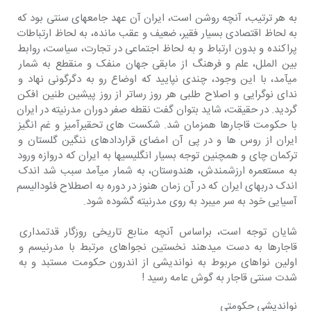
به هر ترتیب، آنچه روشن است، ایران آن عهد جامعهای سنتی بود که 
به لحاظ اقتصادی بسیار فقیر، ضعیف و عقب مانده، به لحاظ ارتباطات 
پراکنده و بدون ارتباط و به لحاظ اجتماعی در تجارت، سیاست، روابط 
بین الملل، علم و فرهنگ از مابقی جهان منفک و منقطع به شمار 
میآمد، با این وجود، چندی نپایید که اوضاع رو به دگرگونی نهاد و 
ندای نوگرایی و اصلاح طلبی هر روز رساتر از روز پیشین طنین افکن 
گردید. در حقیقت، شاید بتوان گفت نقطه صفر دوران مدرنیته در ایران 
با حکومت قاجارها همزمان شد. شکست های تحقیرآمیز و غم انگیز 
ایران از روس ها و در پی آن امضای قراردادهای ننگین گلستان و 
ترکمان چای و همچنین توجه بسیار انگلیسیها به ایران که دروازه ورود 
به مستعمره ارزشمندش، هندوستان، به شمار میآمد سبب شد اندک 
اندک دربهای ایران که در آن زمان هنوز در دوره به اصطلاح فئودالیسم 
آسیایی خود به سر میبرد به روی مدرنیته گشوده شود.
شایان توجه است، براساس آنچه منابع تاریخی روزگار قدتمداری 
قاجارها به دست میدهند نخستین نجواهای مرتبط با مدرنیسم و 
اولین نواهای مربوط به نواندیشی از اندرون حکومت مستبد و به 
شدت سنتی قاجار به گوش عامه رسید !
نواندیشی حکومتی