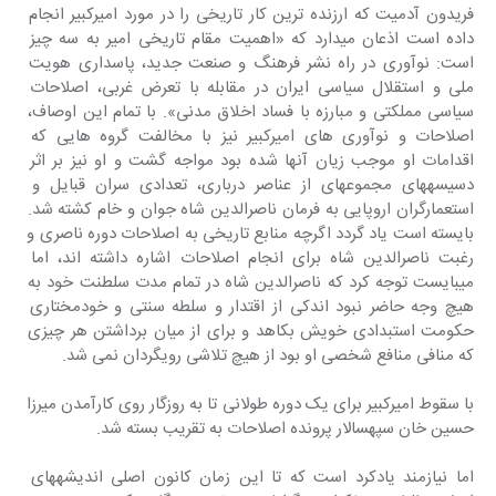
فریدون آدمیت که ارزنده ترین کار تاریخی را در مورد امیرکبیر انجام 
داده است اذعان میدارد که «اهمیت مقام تاریخی امیر به سه چیز 
است: نوآوری در راه نشر فرهنگ و صنعت جدید، پاسداری هویت 
ملی و استقلال سیاسی ایران در مقابله با تعرض غربی، اصلاحات 
سیاسی مملکتی و مبارزه با فساد اخلاق مدنی». با تمام این اوصاف، 
اصلاحات و نوآوری های امیرکبیر نیز با مخالفت گروه هایی که 
اقدامات او موجب زیان آنها شده بود مواجه گشت و او نیز بر اثر 
دسیسههای مجموعهای از عناصر درباری، تعدادی سران قبایل و 
استعمارگران اروپایی به فرمان ناصرالدین شاه جوان و خام کشته شد. 
بایسته است یاد گردد اگرچه منابع تاریخی به اصلاحات دوره ناصری و 
رغبت ناصرالدین شاه برای انجام اصلاحات اشاره داشته اند، اما 
میبایست توجه کرد که ناصرالدین شاه در تمام مدت سلطنت خود به 
هیچ وجه حاضر نبود اندکی از اقتدار و سلطه سنتی و خودمختاری 
حکومت استبدادی خویش بکاهد و برای از میان برداشتن هر چیزی 
که منافی منافع شخصی او بود از هیچ تلاشی رویگردان نمی شد.
با سقوط امیرکبیر برای یک دوره طولانی تا به روزگار روی کارآمدن میرزا 
حسین خان سپهسالار پرونده اصلاحات به تقریب بسته شد.
اما نیازمند یادکرد است که تا این زمان کانون اصلی اندیشههای 