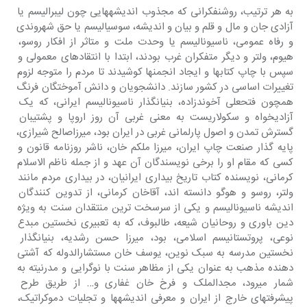
به هر ترتیب، روشنفکرانی که مجذوب اندیشههایی چون لیبرالیسم یا 
آزادی جان و مال و قلم و بیان و اندیشه، سوسیالیسم یا حق شهروندی 
و رفاه عمومی، ناسیونالیسم یا وحدت ملت و متاثر از افکار روسو، 
هیوم، ولتر و دیگر متفکران غرب بودند، ابتدا با انتقادهای معمولی و 
سپس با چاپ کتابها و ایجاد انجمنها کوشیدند تا مردم را متوجه لزوم 
تغییرات اساسی در کشور سازند. دانشجویان و دانش آموختگان فرنگ 
همچون فتحعلی آخوندزاده، بنیانگذار ناسیونالیسم ایرانی، که یک 
آزادیخواه و سکولاریست به معنی غربی آن روز اروپا و پشتیبان 
گسترش تمدن و اصول پارلمانی غربی در ایران بود، میرزاصالح شیرازی، 
پایه گذار صنعت چاپ ایران، میرزا ملکم خان، ناشر روزنامه قانون و 
کسی که مقام او را برخی نویسندگان آن عهد و از جمله ناظم الاسلام 
کرمانی، نویسنده کتاب تاریخ بیداری ایرانیان، در بیداری مردم مانند 
ولتر، روسو و هوگو دانسته اند، آقاخان کرمانی، از تدوین کنندگان 
اندیشه ناسیونالیسم و یکی از سرسخت ترین منتقدان سنت به ویژه 
دین باوری و روحانیان شیعه، طالبوف، که به تعبیری نخستین مبدع 
نوعی، پروتستانیسم اسلامی، بود، میرزا حسن رشدیه، بنیانگذار 
نخستین مدرسه به سبک نوین، یوسف خان مستشارالدوله که آشتی 
دهنده مذهب به عنوان یکی از مظاهر سنت با نوگرایی و مدرنیته به 
شمار میرود، مجدالملک و فرخ خان غفاری و… از طریق طرح 
پیشرفتهای خارج از ایران و معرفی اندیشهها و تجلیات دموکراتیک، 