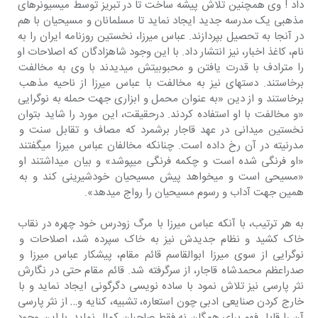
داد ! وی همچنین تلاش پیشه ساخت تا در تبریز توسط میسیونرهای 
مذهبی یک مدرسه جدید ایجاد نماید تا مسلمانان و مسیحیان با هم 
در آنجا به تحصیل بپردازند. عباس میرزا، نخستین روزنامه ایران را به 
نام، کاغذ اخبار، نیز انتشار داد. با این وجود شاهزادگان که اصلاحات او 
را مترادف با قدرت یافتن و محبوبیتش میدیدند با وی به مخالفت 
برخاستند. دستهای نیز به مخالفت با عباس میرزا از ناحیه مذهب 
برخاستند و از دین «به عنوان محمل و ابزاری جهت حمله به نوگرایی 
«و مخالفت با او استفاده کردند. درحقیقت، این مورد را شاید بتوان 
نخستین میدانی در عهد قاجار برشمرد که مصاف و تقابل سنت و 
مدرنیته در آن رخ داده است. چنانکه مخالفان عباس میرزا میگفتند 
«او فرنگی شده است و چکمه فرنگی میپوشد» و بیان میداشتند او 
«مسیحی است و میخواهد پیش مسیحیان خودشیرینی کند و به 
همین جهت آداب و رسوم مسیحیان را رواج میدهد».
به هر ترتیب، با آنکه عباس میرزا با مرگ زودرس خود چهره در نقاب 
خاک کشید و نظام جدیدش نیز به خاک سپرده شد، اصلاحات و 
نوگرایی از سوی میرزا ابوالقاسم قائم مقام، پیشکار عباس میرزا و 
صدراعظم محمدشاه قاجار، از سرگرفته شد. قائم مقام حتی در نگارش 
نثر پارسی نیز تلاش نمود با ساده نویسی دگرگونی ایجاد نماید و با 
خارج کردن صنایعی ادبی چون استعاره، تشبیه، کنایه و… از نثر پارسی 
آن را قابل فهم برای همگان نه فقط صاحبان کمال نماید. با این وجود 