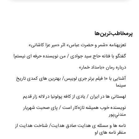
پرمخاطب‌ترین‌ها
تعزیه‎نامه‏ «شمر و حضرت عباس» اثر «میر عزا کاشانی»
گفتگو با فتانه حاج سید جوادی / من نویسنده حرفه ای نیستم!
درباره رمان «بامداد خمار»
آشنایی با 10 فیلم برتر جری لوییس/ بهترین های کمدی تاریخ
سینما
لهستانی ها در ایران / یادی از کافه پولونیا در لاله زار قدیم
نويسنده خوب هميشه تازه‌كار است / پای صحبت شهريار
مندني‌پور
نامه ها و مسئله ی هدایت صادق هدایت/ شناخت هدایت از
منظر نامه های او