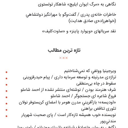
نگاهی به «مرگ ايوان ايليچ» شاهکار تولستوی
خاطراتِ خانه‌ی پدری / گفت‌وگو با مهرانگيز دولتشاهي
(خواهرزاده‌ی صادق هدايت)
نقد سریالهای «ویوارد پاینز» و «ساوت‌کلیف»
تازه ترین مطالب
ويرجينيا وولفي كه نمي‌شناختيم
تراژدی مدرنیته و توسعه سرمایه داری / پیام حیدرقزوینی
سقوط در چاه بی‌منطقی
شرف هنرمند بودن / نوشته‌ای منتشر نشده از احمد شاملو
فروغ شاعره ای جستجوگر / احمد شاملو
«اوديسه»؛ بازآفريني مدرن هومر با امضاي كريستوفر نولان
تئوری تناقض براهنی
نويسنده خوب هميشه تازه‌كار است / پای صحبت شهريار
مندني‌پور
نگاهي به رمان «تصادف شبانه» پاتريك موديانو / راوي رويا