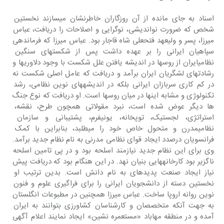
اسناد به جای مانده از آن روزگاران خاطرنشان میسازند نخستین 
شخص که ضرورت نواندیشی، نوگرایی و اصلاحات را دریافت، عباس 
میرزا، پسر و ولیعهد فتحعلی شاه قاجار بود. عباس میرزا که فرماندهی 
سپاهیان ایرانی را بر عهده داشت پس از شکستهای سنگین 
نظامیایران از روسها در اندیشه یافتن علل شکست با وجود دلاوریها و 
رشادتهای لشگریان ایران برآمد و دریافت که عامل اصلی شکست نه 
در کم کاری سربازان ایرانی بلکه در اندیشههای نوین نظامی، رشد 
تکنولوژی و مشابه اینها در میان روسها است. او دریافت که نوع جنگ 
ها دیگر عوض شده است، نبرد مقولاتی همچون طرح، نقشه، 
استراتژی، لجستیک، توپخانه، یونیفرم، پشتیبانی و سازمان 
نظامیمدرن و متحول خاص خود را میطلبد، بنابراین با کمک 
فرانسویان درصدد ایجاد قوای نظامی مدرنی به نام نظام جدید برآمد. 
وی برای این نظام جدید نیازمند اسلحه بود و در پی تامین اسلحه 
ناگزیر بود کارخانههایی بنیان نهد. در این هنگام بود که دریافت پیش 
نیاز ایجاد صنعت پدیدهای به نام دانش است. بدین ترتیب او 
نخستین دسته از دانشجویان ایرانی را برای فراگیری علوم و فنون 
نوین روانه اروپا ساخت. عباس میرزا همچنین در مطبوعات انگلستان 
به جهت آنکه متخصصان و کارشناسان کشاورزی بتوانند به ایران 
آمده و در منطقه مهاباد «مستعمره نشین» ایجاد نمایند اعلام آگهی 