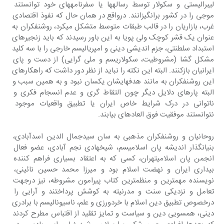
لیبرالیستی و سکولار توسط رسالهها یا سفرنامههای خود توانستند 
موجی را در کشور برانگیزانند. درواقع در همان حال که نفوذ اقتصادی 
غرب، بازاریان را در قالب طبقات متوسط متشکل میکرد، روشنفکران به 
عنوان یک قشر کوچک ولی پویا به این باور رسیدند که باید زنجیرهای 
استبداد سلطنتی، جزم اندیشی دینی و امپریالیسم خارجی را با سه کلید 
مشکل گشا (مشروطیت، سکولاریسم و ملی گرایی) از دست و پای 
ایرانیان بازکنند. البته این نکته را نباید از نظر دور داشت که راهکارهای 
این روشنفکران به مانند هدفهایشان یکسان نبود و به همین سبب و 
البته پارهای دلایل دیگر چون التقاط گری و عدم انسجام فکری و 
ناتوانی در درک شرایط خاص ایران یا تطبیق واقعیات موجود 
نتوانستند موفقیت فوق العادهای بیابند.
روحانیان و روشنفکران مذهبی به سان سیدجمال الدین اسدآبادی، 
بنیانگذار اندیشه پان اسلامیسم، شیخهادی نجم آبادی، عضو فعال 
انجمن پان اسلامیتهران، کسی که به اعتقاد بسیاری فراهم کننده 
بیداری ایران و نهضت اسلام بود و میرزا محمد حسین نائینی، 
نویسنده مهمترین و منظمترین کتاب پیرامون مشروطه، نیز درجهت 
تعامل و نزدیکی سنت و مدرنیته به کوشش پرداختند و آرایی را 
درخصوص تطبیق دین اسلام با خردورزی و علم، ناسیونالیسم با برادری 
دینی، همسویی دین و سیاست و تمایز تقلید از اقتباس مطرح کردند 