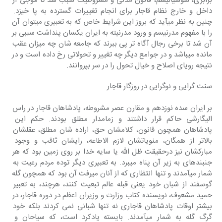
برابری، سوسیالیسم، قانون مدنی و مشروطیت سبب شد تا موجی از 
داخل و خارج نظام قاجار برای انجام تغییرات گسترده به پا خیزد. 
چنین به نظر میآید که بروز این شرایط خاص که به تعبیری میتوان آن 
را با مفهوم مدرنیسم و ورود مدرنیته به ایران یکسان پنداشت سببی بر 
آن شد تا برخی رجال آگاه تر پی ببرند که جامعه شان چه میزان عقب 
مانده میباشد و در جوامع دیگر چه تغییر و تحولاتی رخ داده است و در 
نتیجه رویای اصلاح و خیال تحول را در سر بپروانند.
سنت گرایی و نوگرایی در روزگار قاجار
بر ایران سده نوزدهم و مقارن عصر مشروطه، پادشاهان قاجار در راس 
الیگارشی حاکم قرار داشتند و زمامدار مطلق بودند. حکم این 
پادشاهان همچون قانون، کلامشان حق، اراده شان مطلق، عقلشان 
بالاتر از همگان، منویاتشان لازم الاطاعه، رایشان ثاقب و وجود 
مبارکشان نیز درحقیقت ظل الله یا سایه خدا بر روی زمین بود که هر 
جنبندهای به زیر آن پناه میبرد. به تعبیری دیگر توده مردم رعیت به 
شمار میآمدند و تنها انتظاری که از آنان میرفت آن بود که همچون گله 
گوسفند از شبان خود یعنی قبله عالم تبعیت کنند، هرچند، به تعبیر 
حمید مشعوف، نویسنده کتاب وزارت و وزیران اعظم در دوره قاجار، در 
بیشتر اوقات پادشاهان قاجاری نه تنها شبانی نمی کردند بلکه خود 
گرگ گله به شمار میآمدند. بایسته یادکرد است، که سیاحان و 