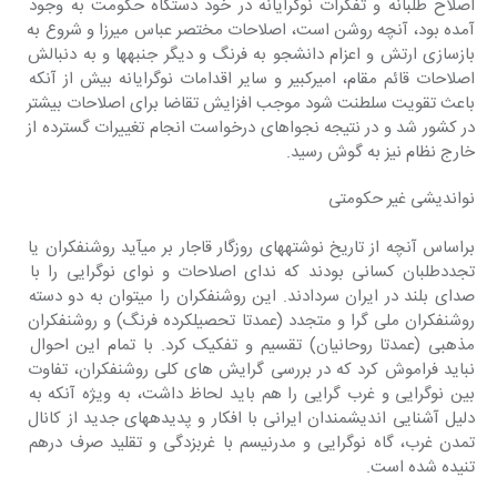
اصلاح طلبانه و تفکرات نوگرایانه در خود دستگاه حکومت به وجود 
آمده بود، آنچه روشن است، اصلاحات مختصر عباس میرزا و شروع به 
بازسازی ارتش و اعزام دانشجو به فرنگ و دیگر جنبهها و به دنبالش 
اصلاحات قائم مقام، امیرکبیر و سایر اقدامات نوگرایانه بیش از آنکه 
باعث تقویت سلطنت شود موجب افزایش تقاضا برای اصلاحات بیشتر 
در کشور شد و در نتیجه نجواهای درخواست انجام تغییرات گسترده از 
خارج نظام نیز به گوش رسید.
نواندیشی غیر حکومتی
براساس آنچه از تاریخ نوشتههای روزگار قاجار بر میآید روشنفکران یا 
تجددطلبان کسانی بودند که ندای اصلاحات و نوای نوگرایی را با 
صدای بلند در ایران سردادند. این روشنفکران را میتوان به دو دسته 
روشنفکران ملی گرا و متجدد (عمدتا تحصیلکرده فرنگ) و روشنفکران 
مذهبی (عمدتا روحانیان) تقسیم و تفکیک کرد. با تمام این احوال 
نباید فراموش کرد که در بررسی گرایش های کلی روشنفکران، تفاوت 
بین نوگرایی و غرب گرایی را هم باید لحاظ داشت، به ویژه آنکه به 
دلیل آشنایی اندیشمندان ایرانی با افکار و پدیدههای جدید از کانال 
تمدن غرب، گاه نوگرایی و مدرنیسم با غربزدگی و تقلید صرف درهم 
تنیده شده است.