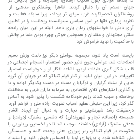
که بعدها افرادی چون شکیب ارسلان، رشیدرضا و ابن بادیس در 
جهان اسلام آن را دنبال کردند. ظاهرا روشنفکران مذهبی از 
روشنفکران تحصیلکرده غرب موفق تر بودند، زیرا سابقه فعالیت و 
نظریه پردازی فقها در امور سیاسی میتوانست روحانیت را در تطبیق 
آرای دینی با خواستههای زمان یاری دهد. البته در این میان رابطه 
سنتی مجتهدان و مقلدان و همچنین خوش چهره بودن علما در چالش 
با حاکمیت را نباید فراموش کرد.
بایسته است یاد شود، مجموعه عواملی دیگر نیز باعث وزش نسیم 
اصلاحات شد، عواملی چون تاثیر حضور استعمار، انسجام اجتماعی در 
قالب شکل گیری طبقات نوین، اشاعه افکار نو و درخواست استمرار 
تغییرات. در این میان نباید از کنار قیام تنباکو که در جریان آن گروه 
هایی از سنت گرایان و نوگرایان دست در دست یکدیگر نهاده و با 
واگذاری امتیازهای کلان اقتصادی به سرمایه داران غربی به مخالفت 
برخاسته و سبب شدند رژیم خودکامه شکست را پذیرا شود به آسانی 
گذر کرد، زیرا این جنبش عظیم اسباب تقویت اراده ملی را فراهم آورد. 
درحقیقت رشد شهرنشینی و تجارت و به دنبال آن ایجاد اقشار 
همبسته (اصناف، تجار و شهروندان) که دشمنی مشترک (دولت) و 
هدفی مشترک (آزادی) داشتند موجب شد تا در نخستین رویارویی با 
حکومت در قیام تنباکو، رمز پیروزی یعنی وحدت کلمه و همبستگی 
ملی شناخته شود و بورژوازی نوپا با احساس خوش غلبه بر استبداد 