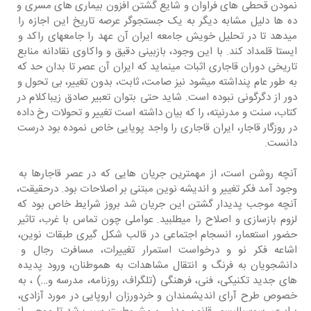
نمودن قحطی های فراوان و شایع گشتن افزون بیماری های مسری و 
ده ها دلیل مشابه دیگر به یک جستجوگر عرصه تاریخ این اجازه را 
میدهد تا در تحلیل خویش جامعه ایران آن عهد را جامعهای راکد و 
ایستا قلمداد کند. با این وجود، بازبینی دقیق و واکاوی نقادانه منابع 
تاریخی دوران قاجاری اثبات مینماید که ایران آن عصر تا بدان حد که 
به طور عام پنداشته میشود نیز صامت، ثابت، بدون تغییر، بی تحول و 
دور از دگرگونی نبوده است. شاید حتی بتوان تعبیر صادق زیباکلام در 
کتاب، سنت و مدرنیته، را که بیان داشته است تغییر و تحولات رخ داده 
در روزگار قاجار، ایران قاجاری را واجد پویایی خاص نموده بود درست 
دانست.
آنچه روشن است، از مهمترین جریان هایی که در عصر قاجارها به 
وجود آمد فکر تغییر و اندیشه نوین مبتنی بر اصلاحات بود. درحقیقت، 
آنچه موجب پدیدار گشتن این جریان شد بروز شرایط خاص بود که 
لزوم بازسازی و اصلاح را میطلبید. عواملی چون تماس با غرب، تاثیر 
حضور استعمار، انسجام اجتماعی در قالب شکل گیری طبقات نوین، 
اشاعه فکر نو و درخواست استمرار تغییرات، مسافرت رجال و 
دانشجویان به فرنگ و انتقال مشاهدات به هموطنان، ورود پدیده 
های جدید تکنیکی، فنی، فرهنگی (تلگراف، روزنامه، مدرسه و…) ، به 
خصوص طرح آرای اندیشمندان و خردورزان اروپایی در مورد آزادی، 