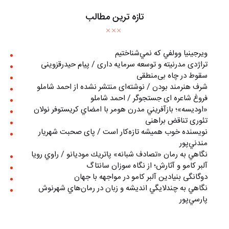
تازه ترین مطالب
ويرجينيا وولفي كه نمي‌شناختيم
تراژدی مدرنیته و توسعه سرمایه داری / پیام حیدرقزوینی
سقوط در چاه بی‌منطقی
شرف هنرمند بودن / نوشته‌ای منتشر نشده از احمد شاملو
فروغ شاعره ای جستجوگر / احمد شاملو
«اوديسه»؛ بازآفريني مدرن هومر با امضاي كريستوفر نولان
تئوری تناقض براهنی
نويسنده خوب هميشه تازه‌كار است / پای صحبت شهريار
مندني‌پور
نگاهي به رمان «تصادف شبانه» پاتريك موديانو / راوي رويا
آلبر کامو و آثارش؛ از نگاه سوزان سانتاگ
دوگانگی بنیادین آلبر کامو در مواجهه با جهان
نگاهي به چندلايگي انديشه و زبان در رمان‌هاي شهرنوش
پارسي‌پور