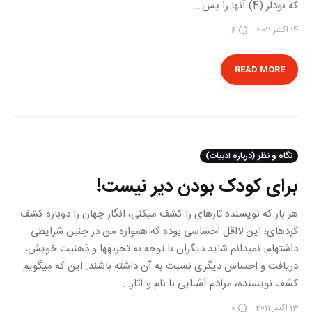
که بودلر (4) آن‎ها را پس…
14 اکتبر 2011
6
READ MORE
نگاه و نظر (درباره ادبیات)
برای کودک بودن دیر نیست!
هر بار كه نویسنده تازه‎ای را كشف می‎كنی، انگار جهان را دوباره كشف
كرده‎ای؛ این لااقل احساسی بوده كه همواره من در چنین شرایطی
داشته‎ام. نمی‎دانم شاید دیگران با توجه به تجربه‎ها و ذهنیت خویش،
دریافت و احساس دیگری نسبت به آن داشته باشند. این كه می‎گویم
كشف نویسنده، مرادم آشنایی با نام و آثار…
13 اکتبر 2011
0