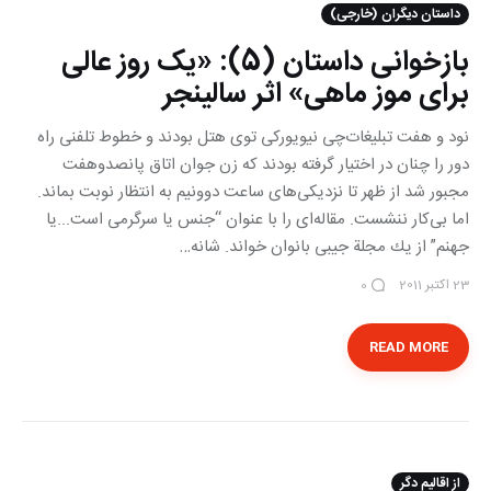
داستان ديگران (خارجی)
بازخوانی داستان (5): «یک روز عالی
برای موز ماهی» اثر سالینجر
نود و هفت تبلیغات‌چی نیویوركی توی هتل بودند و خطوط تلفنی راه
دور را چنان در اختیار گرفته بودند كه زن‌ جوان اتاق پانصدوهفت
مجبور شد از ظهر تا نزدیكی‌های ساعت دوونیم به انتظار نوبت بماند.
اما بی‌كار ننشست. مقاله‌ای را با عنوان “جنس یا سرگرمی است...یا
جهنم” از یك مجلة جیبی بانوان خواند. شانه…
23 اکتبر 2011
0
READ MORE
از اقالیم دگر