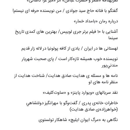
تعزیه‎نامه‏ «شمر و حضرت عباس» اثر «میر عزا کاشانی»
گفتگو با فتانه حاج سید جوادی / من نویسنده حرفه ای نیستم!
درباره رمان «بامداد خمار»
آشنایی با 10 فیلم برتر جری لوییس/ بهترین های کمدی تاریخ
سینما
لهستانی ها در ایران / یادی از کافه پولونیا در لاله زار قدیم
نويسنده خوب هميشه تازه‌كار است / پای صحبت شهريار
مندني‌پور
نامه ها و مسئله ی هدایت صادق هدایت/ شناخت هدایت از
منظر نامه های او
نقد سریالهای «ویوارد پاینز» و «ساوت‌کلیف»
خاطراتِ خانه‌ی پدری / گفت‌وگو با مهرانگيز دولتشاهي
(خواهرزاده‌ی صادق هدايت)
نگاهی به «مرگ ايوان ايليچ» شاهکار تولستوی