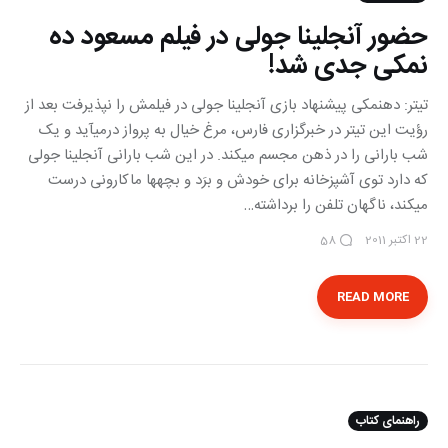
حضور آنجلینا جولی در فیلم مسعود ده
نمکی جدی شد!
تیتر: ده‎نمکی پیشنهاد بازی آنجلینا جولی در فیلمش را نپذیرفت بعد از
رؤیت این تیتر در خبرگزاری فارس، مرغ خیال به پرواز درمی‎آید و یک
شب بارانی را در ذهن مجسم می‎کند. در این شب بارانی آنجلینا جولی
که دارد توی آشپزخانه برای خودش و برَد و بچه‎‎ها ماکارونی درست
می‎کند، ناگهان تلفن را برداشته…
22 اکتبر 2011
58
READ MORE
راهنمای کتاب