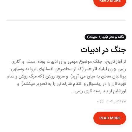
READ MORE
نگاه و نظر (درباره ادبیات)
جنگ در ادبیات
از آغاز تاریخ، جنگ موضوع مهمی برای ادبیات بوده است، و آثاری
رزمی چون ایلیاد اثر همر (که از محاصره‎ی افسانه‏ای تروا به وسیله‎ی
یونانیان سخن به میان می‏ آورد) و سرود رولان‏1(که مرگ رولان و تمام‏
قهرمانان را در رونسوال و انتقام شارلمانی را به تصویر می‏کشد) و
اورشلیم از بند رسته اثری رزمی…
28 اکتبر 2011
0
READ MORE