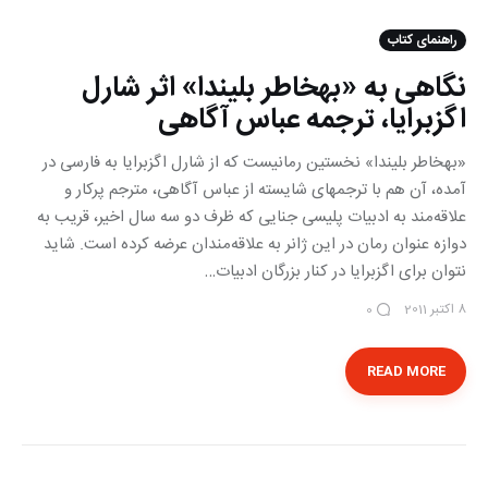
راهنمای کتاب
نگاهی به «به‎خاطر بلیندا» اثر شارل
اگزبرایا، ترجمه عباس آگاهی
«به‎خاطر بلیندا» نخستین رمانی‎ست كه از شارل اگزبرایا به فارسی در
آمده، آن هم با ترجمه‎ای شایسته از عباس آگاهی، مترجم پركار و
علاقه‌مند به ادبیات پلیسی جنایی كه ظرف دو سه سال اخیر، قریب به
دوازه عنوان رمان در این ژانر به علاقه‌مندان عرضه كرده است. شاید
نتوان برای اگزبرایا در كنار بزرگان ادبیات…
8 اکتبر 2011
0
READ MORE