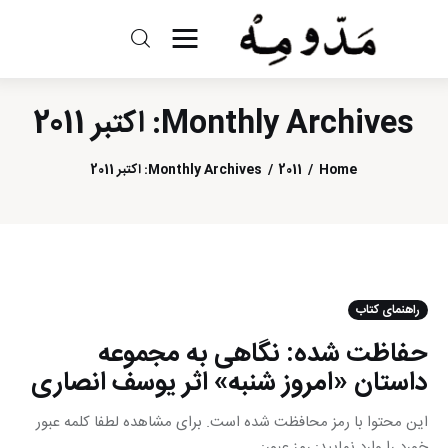
مد و مه
Monthly Archives: اکتبر 2011
ادبیات
Home
2011
Monthly Archives: اکتبر 2011
سینما
کتاب
از اقالیم دگر
راهنمای کتاب
درباره ما
حفاظت شده: نگاهی به مجموعه
داستان «امروز شنبه» اثر یوسف انصاری
این محتوا با رمز محافظت شده است. برای مشاهده لطفا کلمه عبور
خورد را وارد نمایید: رمز عبور: