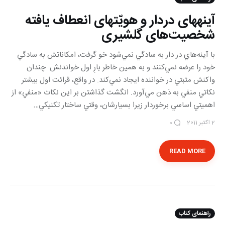
آینه‎های دردار و هویّت‎های انعطاف یافته
شخصیت‌های گلشیری
با آينه‌هاي در دار به سادگي نمي‌‌شود خو گرفت، امكاناتش به سادگي
خود را عرضه نمي‌كنند و به همين خاطر بارِ اول خواندنش چندان
واکنش مثبتي در خواننده ايجاد نمي‌كند. در واقع، قرائت اول بيشتر
نكاتي منفي به ذهن مي‌آورد. انگشت گذاشتن بر اين نكات «منفي» از
اهميتي اساسي برخوردار زيرا بسيارشان، وقتي ساختار تكنيكي…
2 اکتبر 2011
0
READ MORE
راهنمای کتاب