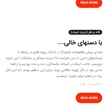
READ MORE
نگاه و نظر (درباره ادبیات)
با دست‎های خالی…
چندی پیش هفته‎نامه چلچراغ در تدارک پرونده‎ای در رابطه با
وب‎سایت‎های ادبی، از من خواست تا درباره مسائل و مشکلات این حوزه
بنویسم. جالب اینکه در آستانه یک‎سالگی «مد و مه» بودیم و از قضا
مدتی بود در فکر تهییه مطالبی ویژه برای این منظور بودم. اما این فکر
زیاد در ذهنم دوام نیاورد، ترسیدم…
10 اکتبر 2011
4
READ MORE