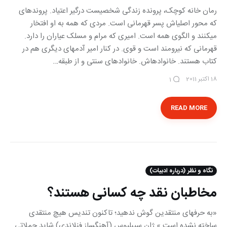
رمان خانه کوچک، پرونده زندگی شخصی‎ست درگیر اعتیاد. پرونده‎ای
که محور اصلی‎اش پسر قهرمانی است. مردی که همه به او افتخار
می‎کنند و الگوی همه است. امیری که مرام و مسلک عیاران را دارد.
قهرمانی که نیرومند است و قوی. در کنار امیر آدم‎‎های دیگری هم در
کتاب هستند. خانواده‎اش. خانواده‎ای سنتی و از طبقه…
18 اکتبر 2011
1
READ MORE
نگاه و نظر (درباره ادبیات)
مخاطبان نقد چه کسانی هستند؟
«به حرف‎های منتقدین گوش ندهید؛ تاكنون تندیس هیچ منتقدی
ساخته نشده است.» ژان سیبلیوس (آهنگساز فنلاندی) شاید جملاتی