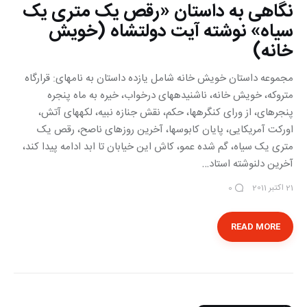
نگاهی به داستان «رقص یک متری یک
سیاه» نوشته آیت دولتشاه (خویش
خانه)
مجموعه داستان خویش خانه شامل یازده داستان به نامهای: قرارگاه
متروکه، خویش خانه، ناشنیده‎‎های درخواب، خیره به ماه پنجره
پنجره‎ای، از ورای کنگره‎ها، حکم، نقش جنازه نبیه، لکه‎‎های آتش،
اورکت آمریکایی، پایان کابوس‎ها، آخرین روز‎های ناصح، رقص یک
متری یک سیاه، گم شده عمو، کاش این خیابان تا ابد ادامه پیدا کند،
آخرین دلنوشته استاد…
21 اکتبر 2011
0
READ MORE