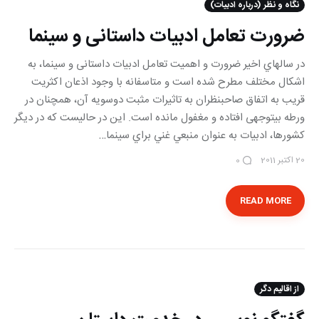
نگاه و نظر (درباره ادبیات)
ضرورت تعامل ادبیات داستانی و سینما
در سال‎هاي اخير ضرورت و اهمیت تعامل ادبيات داستانی و سينما، به
اشکال مختلف مطرح شده است و متاسفانه با وجود اذعان اکثریت
قریب به اتفاق صاحب‎نظران به تاثیرات مثبت دوسویه آن، همچنان در
ورطه بی‎توجهی افتاده و مغفول مانده است. این در حالی‎ست كه در ديگر
كشورها، ادبيات به عنوان منبعي غني براي سينما…
20 اکتبر 2011
0
READ MORE
از اقالیم دگر