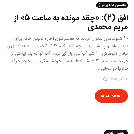
داستان ما (ایرانی)
افق (2): «چقد مونده به ساعت 5» از
مریم محمدی
- " شنونده‎ای سئوال کردند که همسرشون اجازه نمیدن خانم برای
دیدن مادر و پدرشون برن، چه باید بکنند؟! " - " خب زن نباید کاری رو
بی‎اذن شوهرش... " شیر آب سرد باز گیر کرده. آخه تو که بلد نیستی برا
چی دست می‎زنی؟! همش ادعا! همش خودشیفتگی! من خوبم حرف
ندارم! دو دستی…
3 اکتبر 2011
2
READ MORE
راهنمای کتاب