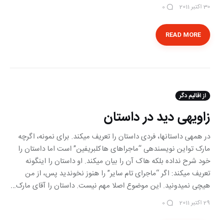
30 اکتبر 2011
0
READ MORE
از اقالیم دگر
زاویه‎ی دید در داستان
در همه‎ی داستانها، فردی داستان را تعریف می‎‏کند. برای نمونه، اگرچه
مارک تواین نویسنده‎ی “ماجراهای هاکلبری‏فین” است اما داستان را
تعریف می‎‏کند: اگر “ماجرای تام سایر” را هنوز نخوندید پس، از من
هیچی‏ نمی‎‏دونید. این موضوع اصلا مهم نیست. داستان را آقای مارک‏…
29 اکتبر 2011
0