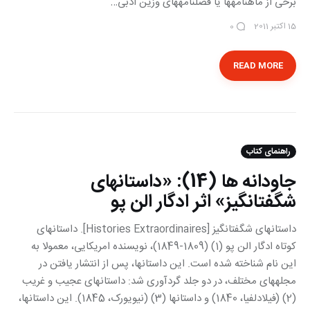
برخی از ماهنامه‎ها یا فصلنامه‎های وزین ادبی…
15 اکتبر 2011
0
READ MORE
راهنمای کتاب
جاودانه ها (14): «داستان‎های
شگفت‎انگیز» اثر ادگار الن پو
داستان‎های شگفت‎انگیز [Histories Extraordinaires]. داستان‎های
کوتاه ادگار الن پو (1) (1809-1849)، نویسنده امریکایی، معمولا به
این نام شناخته شده است. این داستانها، پس از انتشار یافتن در
مجله‎‎های مختلف، در دو جلد گردآوری شد: داستان‎های عجیب و غریب