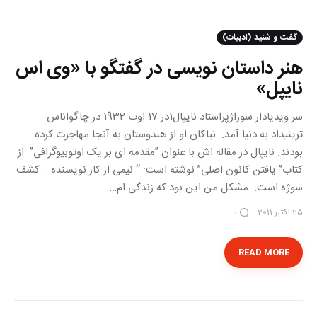
گفت و شنید (ادبیات)
هنر داستان نویسی در گفتگو با «وی اس
نایپل»
سر ویدیادار سوراژپراستاد نایپال‏1در 17 اوت 1932 در چاگواناس
ترینیداد به دنیا آمد. نیاکان او از هندوستان به آن‏جا مهاجرت کرده
بودند. نایپال در مقاله‏ اش با عنوان ”مقدمه‏ ای بر یک اوتوبیوگرافی” از
کتاب” یافتن کانون اصلی” نوشته است: “ نیمی از کار نویسنده... کشف
سوژه است. مشکل من این بود که زندگی‏ ام‏…
25 اکتبر 2011
0
READ MORE