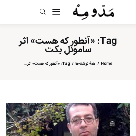
مد و مه
Tag: «آنطور که هست» اثر
ادبیات
ساموئل بکت
سینما
Home
همهٔ نوشته‌ها
Tag: «آنطور که هست» اثر...
کتاب
از اقالیم دگر
درباره ما