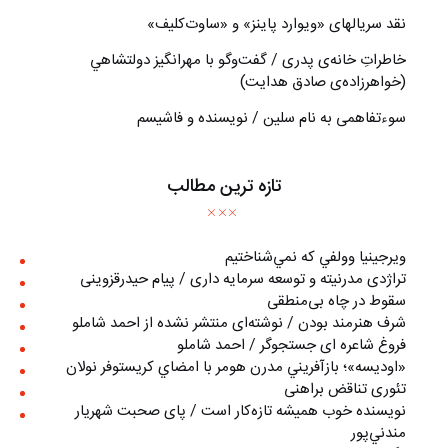
نقد سریالهای «ویوارد پاینز» و «ساوت‌کلیف»
خاطراتِ خانه‌ی پدری / گفت‌وگو با مهرانگيز دولتشاهي
(خواهرزاده‌ی صادق هدايت)
سوءتفاهمی به نام سلین / نویسنده و فاشیسم
تازه ترین مطالب
ويرجينيا وولفي كه نمي‌شناختيم
تراژدی مدرنیته و توسعه سرمایه داری / پیام حیدرقزوینی
سقوط در چاه بی‌منطقی
شرف هنرمند بودن / نوشته‌ای منتشر نشده از احمد شاملو
فروغ شاعره ای جستجوگر / احمد شاملو
«اوديسه»؛ بازآفريني مدرن هومر با امضاي كريستوفر نولان
تئوری تناقض براهنی
نويسنده خوب هميشه تازه‌كار است / پای صحبت شهريار
مندني‌پور