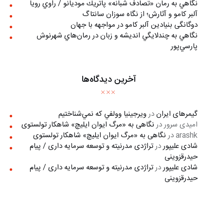
نگاهي به رمان «تصادف شبانه» پاتريك موديانو / راوي رويا
آلبر کامو و آثارش؛ از نگاه سوزان سانتاگ
دوگانگی بنیادین آلبر کامو در مواجهه با جهان
نگاهي به چندلايگي انديشه و زبان در رمان‌هاي شهرنوش
پارسي‌پور
آخرین دیدگاه‌ها
گیمرهای ایران
در
ويرجينيا وولفي كه نمي‌شناختيم
امیدی سرور
در
نگاهی به «مرگ ايوان ايليچ» شاهکار تولستوی
arashk
در
نگاهی به «مرگ ايوان ايليچ» شاهکار تولستوی
شادی علیپور
در
تراژدی مدرنیته و توسعه سرمایه داری / پیام
حیدرقزوینی
شادی علیپور
در
تراژدی مدرنیته و توسعه سرمایه داری / پیام
حیدرقزوینی