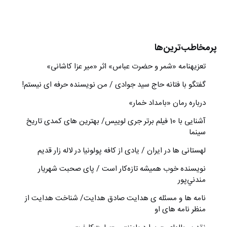
پرمخاطب‌ترین‌ها
تعزیه‎نامه‏ «شمر و حضرت عباس» اثر «میر عزا کاشانی»
گفتگو با فتانه حاج سید جوادی / من نویسنده حرفه ای نیستم!
درباره رمان «بامداد خمار»
آشنایی با 10 فیلم برتر جری لوییس/ بهترین های کمدی تاریخ
سینما
لهستانی ها در ایران / یادی از کافه پولونیا در لاله زار قدیم
نويسنده خوب هميشه تازه‌كار است / پای صحبت شهريار
مندني‌پور
نامه ها و مسئله ی هدایت صادق هدایت/ شناخت هدایت از
منظر نامه های او