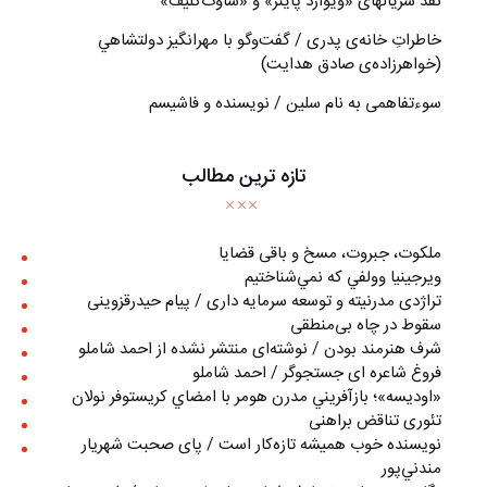
نقد سریالهای «ویوارد پاینز» و «ساوت‌کلیف»
خاطراتِ خانه‌ی پدری / گفت‌وگو با مهرانگيز دولتشاهي
(خواهرزاده‌ی صادق هدايت)
سوءتفاهمی به نام سلین / نویسنده و فاشیسم
تازه ترین مطالب
ملکوت، جبروت، مسخ و باقی قضایا
ويرجينيا وولفي كه نمي‌شناختيم
تراژدی مدرنیته و توسعه سرمایه داری / پیام حیدرقزوینی
سقوط در چاه بی‌منطقی
شرف هنرمند بودن / نوشته‌ای منتشر نشده از احمد شاملو
فروغ شاعره ای جستجوگر / احمد شاملو
«اوديسه»؛ بازآفريني مدرن هومر با امضاي كريستوفر نولان
تئوری تناقض براهنی
نويسنده خوب هميشه تازه‌كار است / پای صحبت شهريار
مندني‌پور