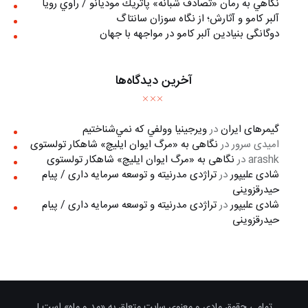
نگاهي به رمان «تصادف شبانه» پاتريك موديانو / راوي رويا
آلبر کامو و آثارش؛ از نگاه سوزان سانتاگ
دوگانگی بنیادین آلبر کامو در مواجهه با جهان
آخرین دیدگاه‌ها
گیمرهای ایران
در
ويرجينيا وولفي كه نمي‌شناختيم
امیدی سرور
در
نگاهی به «مرگ ايوان ايليچ» شاهکار تولستوی
arashk
در
نگاهی به «مرگ ايوان ايليچ» شاهکار تولستوی
شادی علیپور
در
تراژدی مدرنیته و توسعه سرمایه داری / پیام
حیدرقزوینی
شادی علیپور
در
تراژدی مدرنیته و توسعه سرمایه داری / پیام
حیدرقزوینی
تمامی حقوقِ مادی و معنوی سایت متعلق به «مد و ماه» است |