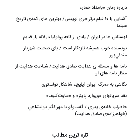
درباره رمان «بامداد خمار»
آشنایی با 10 فیلم برتر جری لوییس/ بهترین های کمدی تاریخ
سینما
لهستانی ها در ایران / یادی از کافه پولونیا در لاله زار قدیم
نويسنده خوب هميشه تازه‌كار است / پای صحبت شهريار
مندني‌پور
نامه ها و مسئله ی هدایت صادق هدایت/ شناخت هدایت از
منظر نامه های او
نگاهی به «مرگ ايوان ايليچ» شاهکار تولستوی
نقد سریالهای «ویوارد پاینز» و «ساوت‌کلیف»
خاطراتِ خانه‌ی پدری / گفت‌وگو با مهرانگيز دولتشاهي
(خواهرزاده‌ی صادق هدايت)
تازه ترین مطالب