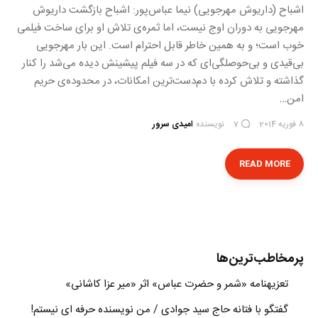
اشباح (داریوش مهرجویی) نیما عباس‌پور: اشباح بازگشت داریوش
مهرجویی به دوران اوج نیست، اما ثمره‌ی تلاش او برای ساخت فیلمی
خوب است؛ و به همین خاطر قابل احترام است. این بار مهرجویی
بی‌قیدی و بی‌حوصلگی‌ای كه در سه فیلم پیشینش دیده می‌شد را كنار
گذاشته و تلاش كرده با دم‌دست‌ترین امكانات، در محدوده‌ی حریم
امن…
8 فوریه 2014
نویسنده
امیدی سرور
7
READ MORE
پرمخاطب‌ترین‌ها
تعزیه‎نامه‏ «شمر و حضرت عباس» اثر «میر عزا کاشانی»
گفتگو با فتانه حاج سید جوادی / من نویسنده حرفه ای نیستم!