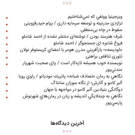
ويرجينيا وولفي كه نمي‌شناختيم
تراژدی مدرنیته و توسعه سرمایه داری / پیام حیدرقزوینی
سقوط در چاه بی‌منطقی
شرف هنرمند بودن / نوشته‌ای منتشر نشده از احمد شاملو
فروغ شاعره ای جستجوگر / احمد شاملو
«اوديسه»؛ بازآفريني مدرن هومر با امضاي كريستوفر نولان
تئوری تناقض براهنی
نويسنده خوب هميشه تازه‌كار است / پای صحبت شهريار
مندني‌پور
نگاهي به رمان «تصادف شبانه» پاتريك موديانو / راوي رويا
آلبر کامو و آثارش؛ از نگاه سوزان سانتاگ
دوگانگی بنیادین آلبر کامو در مواجهه با جهان
نگاهي به چندلايگي انديشه و زبان در رمان‌هاي شهرنوش
پارسي‌پور
آخرین دیدگاه‌ها